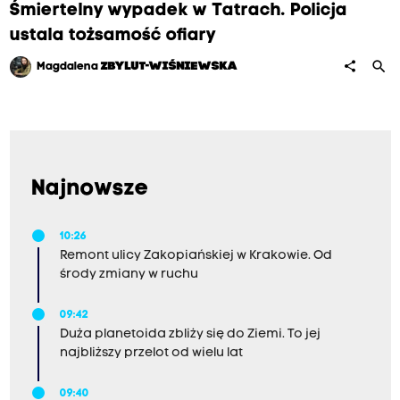
Śmiertelny wypadek w Tatrach. Policja
ustala tożsamość ofiary
search
share
Magdalena
ZBYLUT-WIŚNIEWSKA
Najnowsze
10:26
Remont ulicy Zakopiańskiej w Krakowie. Od
środy zmiany w ruchu
09:42
Duża planetoida zbliży się do Ziemi. To jej
najbliższy przelot od wielu lat
09:40