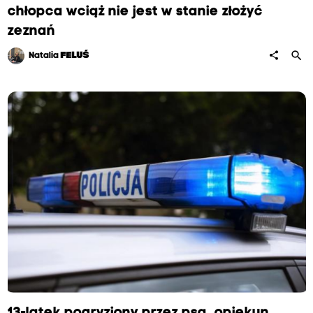
chłopca wciąż nie jest w stanie złożyć
zeznań
search
share
Natalia
FELUŚ