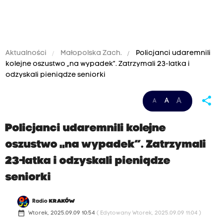
Aktualności
Małopolska Zach.
Policjanci udaremnili
kolejne oszustwo „na wypadek”. Zatrzymali 23-latka i
odzyskali pieniądze seniorki
share
A
A
A
Policjanci udaremnili kolejne
oszustwo „na wypadek”. Zatrzymali
23-latka i odzyskali pieniądze
seniorki
Radio
KRAKÓW
date_range
Wtorek, 2025.09.09 10:54
( Edytowany Wtorek, 2025.09.09 11:04 )