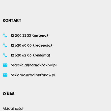
KONTAKT
phone
12 200 33 33
(antena)
phone
12 630 60 00
(recepcja)
phone
12 630 62 06
(reklama)
email
redakcja@radiokrakow.pl
email
reklama@radiokrakow.pl
O NAS
Aktualności