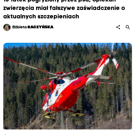
13-latek pogryziony przez psa, opiekun
zwierzęcia miał fałszywe zaświadczenie o
aktualnych szczepieniach
search
share
Elżbieta
RACZYŃSKA