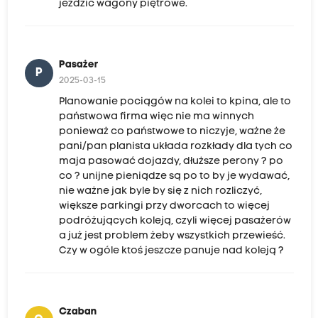
jeździć wagony piętrowe.
Pasażer
P
2025-03-15
Planowanie pociągów na kolei to kpina, ale to
państwowa firma więc nie ma winnych
ponieważ co państwowe to niczyje, ważne że
pani/pan planista układa rozkłady dla tych co
maja pasować dojazdy, dłuższe perony ? po
co ? unijne pieniądze są po to by je wydawać,
nie ważne jak byle by się z nich rozliczyć,
większe parkingi przy dworcach to więcej
podróżujących koleją, czyli więcej pasażerów
a już jest problem żeby wszystkich przewieść.
Czy w ogóle ktoś jeszcze panuje nad koleją ?
Czaban