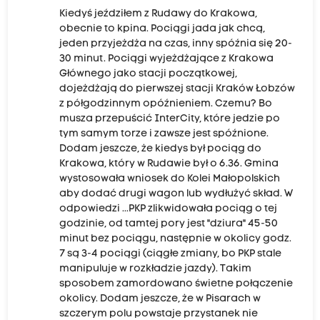
Kiedyś jeździłem z Rudawy do Krakowa,
obecnie to kpina. Pociągi jada jak chcą,
jeden przyjeżdża na czas, inny spóźnia się 20-
30 minut. Pociągi wyjeżdżające z Krakowa
Głównego jako stacji początkowej,
dojeżdżają do pierwszej stacji Kraków Łobzów
z półgodzinnym opóźnieniem. Czemu? Bo
musza przepuścić InterCity, które jedzie po
tym samym torze i zawsze jest spóźnione.
Dodam jeszcze, że kiedys był pociąg do
Krakowa, który w Rudawie był o 6.36. Gmina
wystosowała wniosek do Kolei Małopolskich
aby dodać drugi wagon lub wydłużyć skład. W
odpowiedzi ...PKP zlikwidowała pociąg o tej
godzinie, od tamtej pory jest "dziura" 45-50
minut bez pociągu, następnie w okolicy godz.
7 są 3-4 pociągi (ciągłe zmiany, bo PKP stale
manipuluje w rozkładzie jazdy). Takim
sposobem zamordowano świetne połączenie
okolicy. Dodam jeszcze, że w Pisarach w
szczerym polu powstaje przystanek nie