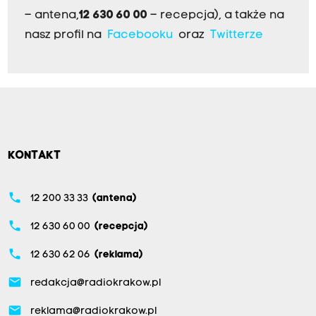
– antena,
12 630 60 00
– recepcja), a także na
nasz profil na
Facebooku
oraz
Twitterze
KONTAKT
phone
12 200 33 33
(antena)
phone
12 630 60 00
(recepcja)
phone
12 630 62 06
(reklama)
email
redakcja@radiokrakow.pl
email
reklama@radiokrakow.pl