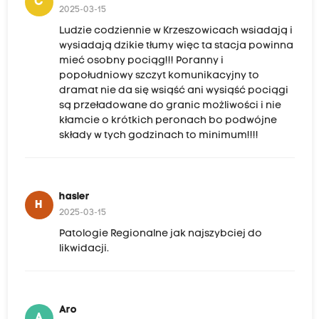
C
2025-03-15
Ludzie codziennie w Krzeszowicach wsiadają i
wysiadają dzikie tłumy więc ta stacja powinna
mieć osobny pociąg!!! Poranny i
popołudniowy szczyt komunikacyjny to
dramat nie da się wsiąść ani wysiąść pociągi
są przeładowane do granic możliwości i nie
kłamcie o krótkich peronach bo podwójne
składy w tych godzinach to minimum!!!!
hasler
H
2025-03-15
Patologie Regionalne jak najszybciej do
likwidacji.
Aro
A