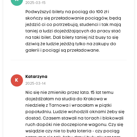
2025-03-15
Podwyższyć bilety na pociąg do 100 zł i
skończy się przeładowanie pociągów, będą
jeździć ci co potrzebują, studenci i tak mają
taniej a ludzi dojeżdżających do pracy stać
na taki bilet. Dali bilety taniej niż busy to się
dziwią że ludzie jeżdżą tylko na zakupy do
galerii i pociągi są przeładowane.
Katarzyna
K
2025-03-14
Nic się nie zmieniło przez lata. 15 lat temu
dojeżdżałam na studia do Krakowa w
niedzielę z Tarnowa i wracałam w piątki
popołudniu. Ludzie wchodzili oknami żeby się
dostać. Czasem stawali na torach i blokowali
ruch dopóki nie doczepione wagonu. Czy się
wsiądzie czy nie to była loteria - czy pociąg