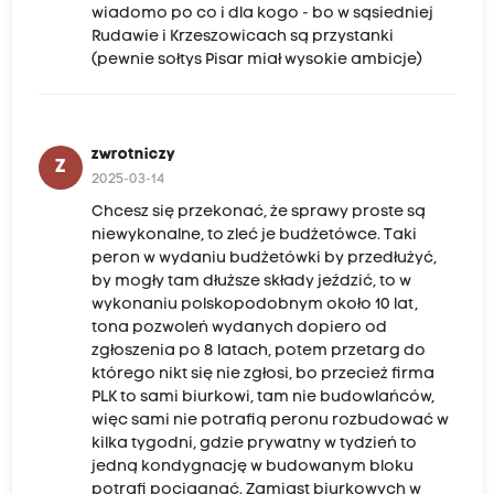
wiadomo po co i dla kogo - bo w sąsiedniej
Rudawie i Krzeszowicach są przystanki
(pewnie sołtys Pisar miał wysokie ambicje)
zwrotniczy
Z
2025-03-14
Chcesz się przekonać, że sprawy proste są
niewykonalne, to zleć je budżetówce. Taki
peron w wydaniu budżetówki by przedłużyć,
by mogły tam dłuższe składy jeździć, to w
wykonaniu polskopodobnym około 10 lat,
tona pozwoleń wydanych dopiero od
zgłoszenia po 8 latach, potem przetarg do
którego nikt się nie zgłosi, bo przecież firma
PLK to sami biurkowi, tam nie budowlańców,
więc sami nie potrafią peronu rozbudować w
kilka tygodni, gdzie prywatny w tydzień to
jedną kondygnację w budowanym bloku
potrafi pociągnąć. Zamiast biurkowych w