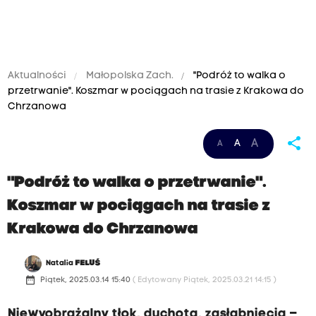
Aktualności
Małopolska Zach.
"Podróż to walka o
przetrwanie". Koszmar w pociągach na trasie z Krakowa do
Chrzanowa
share
A
A
A
"Podróż to walka o przetrwanie".
Koszmar w pociągach na trasie z
Krakowa do Chrzanowa
Natalia
FELUŚ
date_range
Piątek, 2025.03.14 15:40
( Edytowany Piątek, 2025.03.21 14:15 )
Niewyobrażalny tłok, duchota, zasłabnięcia –