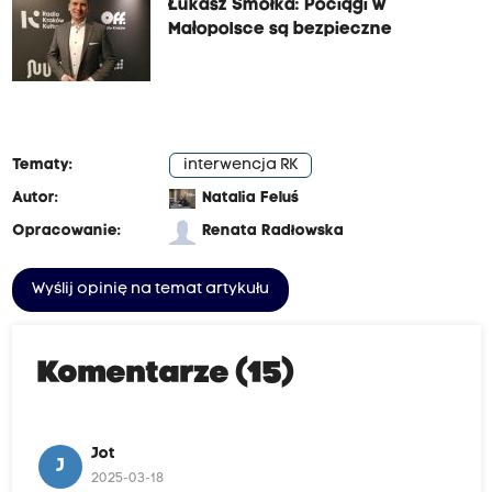
Łukasz Smółka: Pociągi w
Małopolsce są bezpieczne
Tematy:
interwencja RK
Autor:
Natalia Feluś
Opracowanie:
Renata Radłowska
Wyślij opinię na temat artykułu
Komentarze (15)
Jot
J
2025-03-18