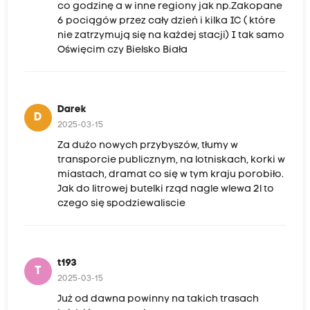
co godzinę a w inne regiony jak np.Zakopane
6 pociągów przez cały dzień i kilka IC ( które
nie zatrzymują się na każdej stacji) I tak samo
Oświęcim czy Bielsko Biała
Darek
D
2025-03-15
Za dużo nowych przybyszów, tłumy w
transporcie publicznym, na lotniskach, korki w
miastach, dramat co się w tym kraju porobiło.
Jak do litrowej butelki rząd nagle wlewa 2l to
czego się spodziewaliscie
t193
T
2025-03-15
Już od dawna powinny na takich trasach