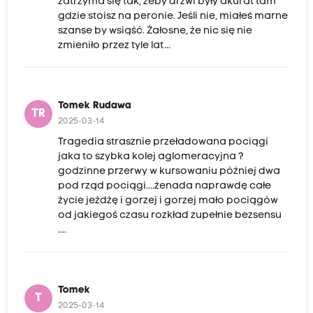
zatrzyma się tak, żeby drzwi były akurat tam
gdzie stoisz na peronie. Jeśli nie, miałeś marne
szanse by wsiąść. Żałosne, że nic się nie
zmieniło przez tyle lat...
Tomek Rudawa
TR
2025-03-14
Tragedia strasznie przeładowana pociągi
jaka to szybka kolej aglomeracyjna ?
godzinne przerwy w kursowaniu później dwa
pod rząd pociągi....żenada naprawdę całe
życie jeżdżę i gorzej i gorzej mało pociągów
od jakiegoś czasu rozkład zupełnie bezsensu
....
Tomek
T
2025-03-14