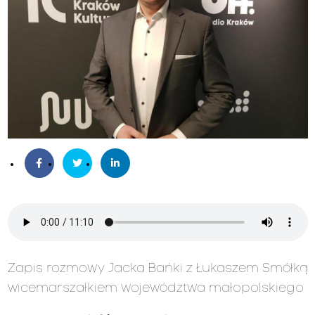
Zapis rozmowy Jacka Bańki z Łukaszem Smółką
wicemarszałkiem województwa małopolskiego