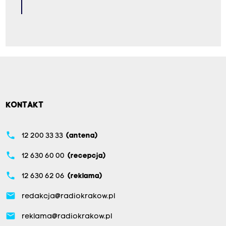
KONTAKT
phone
12 200 33 33
(antena)
phone
12 630 60 00
(recepcja)
phone
12 630 62 06
(reklama)
email
redakcja@radiokrakow.pl
email
reklama@radiokrakow.pl