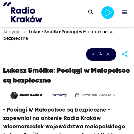
search
menu
Audycje
Łukasz Smółka: Pociągi w Małopolsce są
bezpieczne
share
A
A
A
Łukasz Smółka: Pociągi w Małopolsce
są bezpieczne
date_range
Jacek
BAŃKA
Rozmowy
Czwartek, 2023.12.07
- Pociągi w Małopolsce są bezpieczne -
zapewniał na antenie Radia Kraków
wicemarszałek województwa małopolskiego