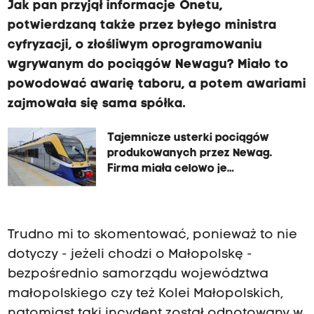
Jak pan przyjął informacje Onetu,
potwierdzaną także przez byłego ministra
cyfryzacji, o złośliwym oprogramowaniu
wgrywanym do pociągów Newagu? Miało to
powodować awarię taboru, a potem awariami
zajmowała się sama spółka.
Tajemnicze usterki pociągów
produkowanych przez Newag.
Firma miała celowo je
wprowadzać
Trudno mi to skomentować, ponieważ to nie
dotyczy - jeżeli chodzi o Małopolskę -
bezpośrednio samorządu województwa
małopolskiego czy też Kolei Małopolskich,
natomiast taki incydent został odnotowany w