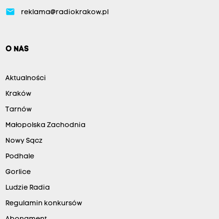
email
reklama@radiokrakow.pl
O NAS
Aktualności
Kraków
Tarnów
Małopolska Zachodnia
Nowy Sącz
Podhale
Gorlice
Ludzie Radia
Regulamin konkursów