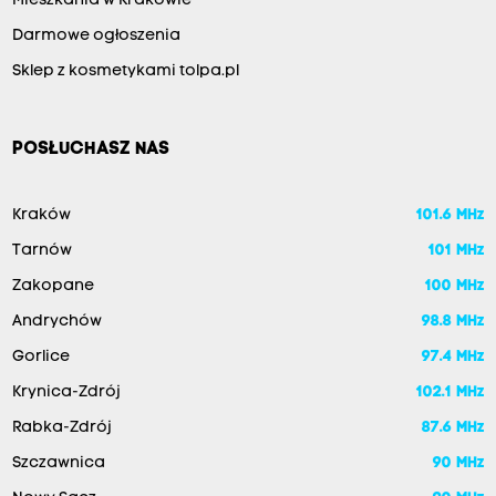
Mieszkania w Krakowie
Darmowe ogłoszenia
Sklep z kosmetykami tolpa.pl
POSŁUCHASZ NAS
Kraków
101.6 MHz
Tarnów
101 MHz
Zakopane
100 MHz
Andrychów
98.8 MHz
Gorlice
97.4 MHz
Krynica-Zdrój
102.1 MHz
Rabka-Zdrój
87.6 MHz
Szczawnica
90 MHz