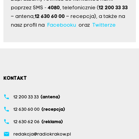
poprzez SMS -
4080
, telefonicznie (
12 200 33 33
– antena,
12 630 60 00
– recepcja), a także na
nasz profil na
Facebooku
oraz
Twitterze
KONTAKT
phone
12 200 33 33
(antena)
phone
12 630 60 00
(recepcja)
phone
12 630 62 06
(reklama)
email
redakcja@radiokrakow.pl