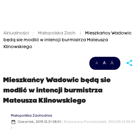
Aktualności
Małopolska Zach.
Mieszkańcy Wadowic
będą sie modlić w intencji burmistrza Mateusza
Klinowskiego
share
A
A
A
Mieszkańcy Wadowic będą sie
modlić w intencji burmistrza
Mateusza Klinowskiego
Małopolska Zachodnia
date_range
Czwartek, 2015.12.31 08:01
( Edytowany Poniedziałek, 2021.05.31 00:49
)