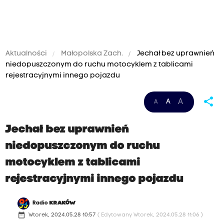
Aktualności
Małopolska Zach.
Jechał bez uprawnień
niedopuszczonym do ruchu motocyklem z tablicami
rejestracyjnymi innego pojazdu
share
A
A
A
Jechał bez uprawnień
niedopuszczonym do ruchu
motocyklem z tablicami
rejestracyjnymi innego pojazdu
Radio
KRAKÓW
date_range
Wtorek, 2024.05.28 10:57
( Edytowany Wtorek, 2024.05.28 11:06 )