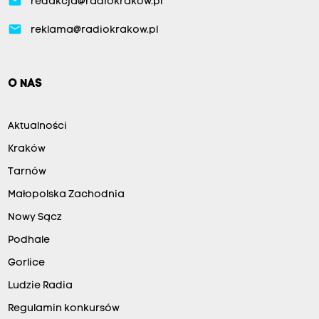
email
redakcja@radiokrakow.pl
email
reklama@radiokrakow.pl
O NAS
Aktualności
Kraków
Tarnów
Małopolska Zachodnia
Nowy Sącz
Podhale
Gorlice
Ludzie Radia
Regulamin konkursów