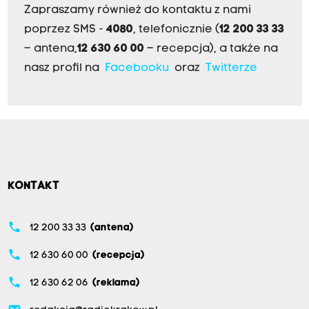
Zapraszamy również do kontaktu z nami
poprzez SMS -
4080
, telefonicznie (
12 200 33 33
– antena,
12 630 60 00
– recepcja), a także na
nasz profil na
Facebooku
oraz
Twitterze
KONTAKT
phone
12 200 33 33
(antena)
phone
12 630 60 00
(recepcja)
phone
12 630 62 06
(reklama)