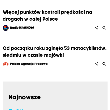
Więcej punktów kontroli prędkości na
drogach w całej Polsce
search
share
Radio
KRAKÓW
Od początku roku zginęło 53 motocyklistów,
siedmiu w czasie majówki
search
share
Polska Agencja Prasowa
Najnowsze