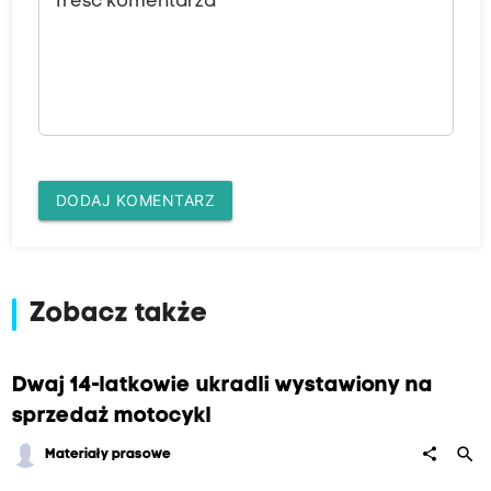
Treść komentarza
DODAJ KOMENTARZ
Zobacz także
Dwaj 14-latkowie ukradli wystawiony na
sprzedaż motocykl
search
share
Materiały prasowe