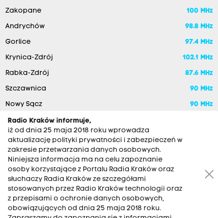
Zakopane
100 MHz
Andrychów
98.8 MHz
Gorlice
97.4 MHz
Krynica-Zdrój
102.1 MHz
Rabka-Zdrój
87.6 MHz
Szczawnica
90 MHz
Nowy Sącz
90 MHz
Radio Kraków informuje,
iż od dnia 25 maja 2018 roku wprowadza
aktualizację polityki prywatności i zabezpieczeń w
zakresie przetwarzania danych osobowych.
Niniejsza informacja ma na celu zapoznanie
osoby korzystające z Portalu Radia Kraków oraz
słuchaczy Radia Kraków ze szczegółami
stosowanych przez Radio Kraków technologii oraz
RADIO KRAKÓW SA. Aleja Juliusza Słowackiego 22, 30-007
z przepisami o ochronie danych osobowych,
Kraków
obowiązujących od dnia 25 maja 2018 roku.
Antena: 12 200 33 33