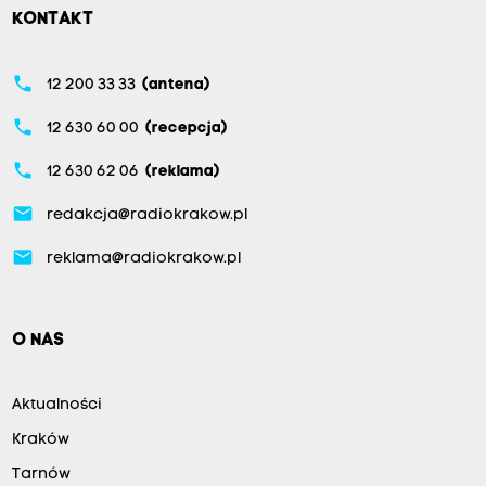
KONTAKT
phone
12 200 33 33
(antena)
phone
12 630 60 00
(recepcja)
phone
12 630 62 06
(reklama)
email
redakcja@radiokrakow.pl
email
reklama@radiokrakow.pl
O NAS
Aktualności
Kraków
Tarnów