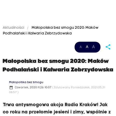
Aktualności
Małopolska bez smogu 2020: Maków
Podhalański i Kalwaria Zebrzydowska
share
A
A
A
Małopolska bez smogu 2020: Maków
Podhalański i Kalwaria Zebrzydowska
Małopolska bez smogu
date_range
Czwartek, 2020.11.26 10:07
( Edytowany Poniedziałek, 2021.05.31
08:57 )
Trwa antysmogowa akcja Radia Kraków! Jak
co roku na przełomie jesieni i zimy, wspólnie z