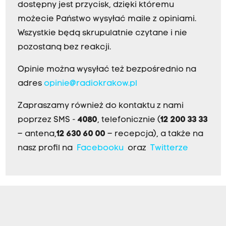
dostępny jest przycisk, dzięki któremu
możecie Państwo wysyłać maile z opiniami.
Wszystkie będą skrupulatnie czytane i nie
pozostaną bez reakcji.
Opinie można wysyłać też bezpośrednio na
adres
opinie@radiokrakow.pl
Zapraszamy również do kontaktu z nami
poprzez SMS -
4080
, telefonicznie (
12 200 33 33
– antena,
12 630 60 00
– recepcja), a także na
nasz profil na
Facebooku
oraz
Twitterze