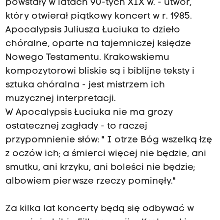
powstały w latach 90-tych XIX w. - utwór,
który otwierał piątkowy koncert w r. 1985.
Apocalypsis Juliusza Łuciuka to dzieło
chóralne, oparte na tajemniczej księdze
Nowego Testamentu. Krakowskiemu
kompozytorowi bliskie są i biblijne teksty i
sztuka chóralna - jest mistrzem ich
muzycznej interpretacji.
W Apocalypsis Łuciuka nie ma grozy
ostatecznej zagłady - to raczej
przypomnienie słów: " I otrze Bóg wszelką łzę
z oczów ich; a śmierci więcej nie będzie, ani
smutku, ani krzyku, ani boleści nie będzie;
albowiem pierwsze rzeczy pominęły."
Za kilka lat koncerty będą się odbywać w