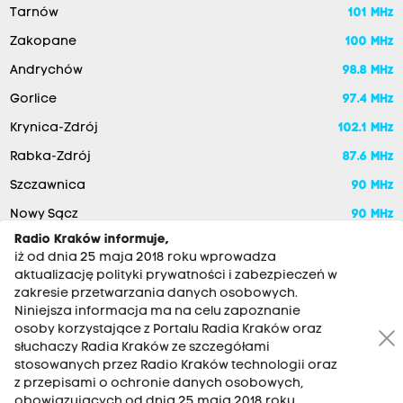
Tarnów
101 MHz
Zakopane
100 MHz
Andrychów
98.8 MHz
Gorlice
97.4 MHz
Krynica-Zdrój
102.1 MHz
Rabka-Zdrój
87.6 MHz
Szczawnica
90 MHz
Nowy Sącz
90 MHz
Radio Kraków informuje,
iż od dnia 25 maja 2018 roku wprowadza
aktualizację polityki prywatności i zabezpieczeń w
zakresie przetwarzania danych osobowych.
Niniejsza informacja ma na celu zapoznanie
osoby korzystające z Portalu Radia Kraków oraz
słuchaczy Radia Kraków ze szczegółami
stosowanych przez Radio Kraków technologii oraz
RADIO KRAKÓW SA. Aleja Juliusza Słowackiego 22, 30-007
z przepisami o ochronie danych osobowych,
Kraków
obowiązujących od dnia 25 maja 2018 roku.