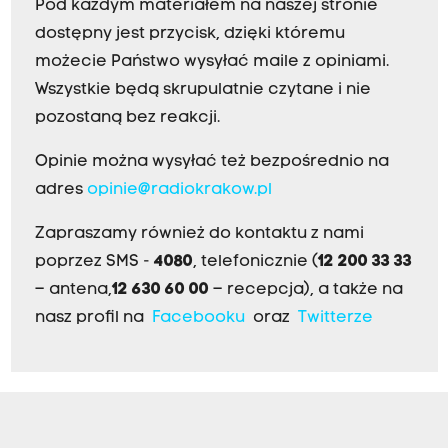
Pod każdym materiałem na naszej stronie
dostępny jest przycisk, dzięki któremu
możecie Państwo wysyłać maile z opiniami.
Wszystkie będą skrupulatnie czytane i nie
pozostaną bez reakcji.
Opinie można wysyłać też bezpośrednio na
adres
opinie@radiokrakow.pl
Zapraszamy również do kontaktu z nami
poprzez SMS -
4080
, telefonicznie (
12 200 33 33
– antena,
12 630 60 00
– recepcja), a także na
nasz profil na
Facebooku
oraz
Twitterze