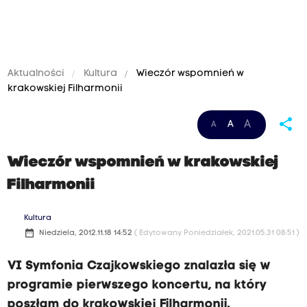
Aktualności
Kultura
Wieczór wspomnień w
krakowskiej Filharmonii
share
A
A
A
Wieczór wspomnień w krakowskiej
Filharmonii
Kultura
date_range
Niedziela, 2012.11.18 14:52
( Edytowany Poniedziałek, 2021.05.31 08:51 )
VI Symfonia Czajkowskiego znalazła się w
programie pierwszego koncertu, na który
poszłam do krakowskiej Filharmonii.