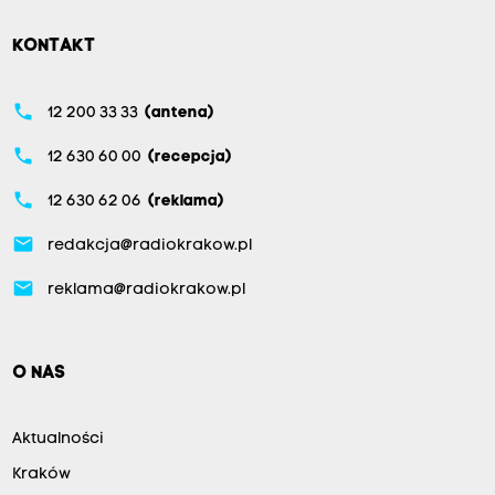
KONTAKT
phone
12 200 33 33
(antena)
phone
12 630 60 00
(recepcja)
phone
12 630 62 06
(reklama)
email
redakcja@radiokrakow.pl
email
reklama@radiokrakow.pl
O NAS
Aktualności
Kraków