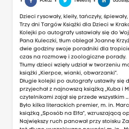
Pokaż
Tweetnij
Udostęp
Dzieci rysowały, kleiły, tańczyły, śpiewał
Trzy dni Targów Książki dla Dzieci w Kra
Kolejki po autografy ustawiały się do Wo
Pana Kuleczki, tłum oblegał Joannę Krzy
dwie godziny swoje poradniki dla tropic
czas na rozmowę i zoologiczne porady.
Tłumy dzieci wzięły udział w tworzeniu
książki „Kierpce, wianki, obwarzanki”.
Długie kolejki po autografy ustawiły się 
przyjechał z najnowszą książką „Kuba i 
czytelnikami zajął się przede wszystkim 
Było kilka literackich premier, m. in. Ma
książką „Sposób na Elfa”, wzruszającą o
Największy ruch panował przy stoisku Zak