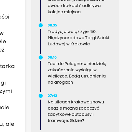
dwóch kółkach” odkrywa
kolejne miejsca
ości.
08:35
Tradycja wciąż żyje. 50.
ów
Międzynarodowe Targi Sztuki
wie
Ludowej w Krakowie
eż
08:10
Tour de Pologne: w niedzielę
utorka
zakończenie wyścigu w
Wieliczce. Będą utrudnienia
na drogach
rgi
szymi
07:42
Na ulicach Krakowa znowu
acie
będzie można zobaczyć
zabytkowe autobusy i
tramwaje. Gdzie?
u, ale