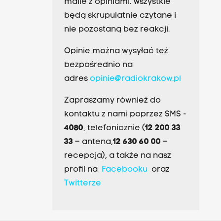
maile z opiniami. Wszystkie
będą skrupulatnie czytane i
nie pozostaną bez reakcji.
Opinie można wysyłać też
bezpośrednio na
adres
opinie@radiokrakow.pl
Zapraszamy również do
kontaktu z nami poprzez SMS -
4080
, telefonicznie (
12 200 33
33
– antena,
12 630 60 00
–
recepcja), a także na nasz
profil na
Facebooku
oraz
Twitterze