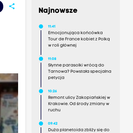
share
Najnowsze
11:41
Emocjonująca końcówka
Tour de France kobiet z Polką
w roli głównej
11:08
Słynne parasolki wrócą do
Tarnowa? Powstała specjalna
petycja
10:26
Remont ulicy Zakopiańskiej w
Krakowie. Od środy zmiany w
ruchu
09:42
Duża planetoida zbliży się do