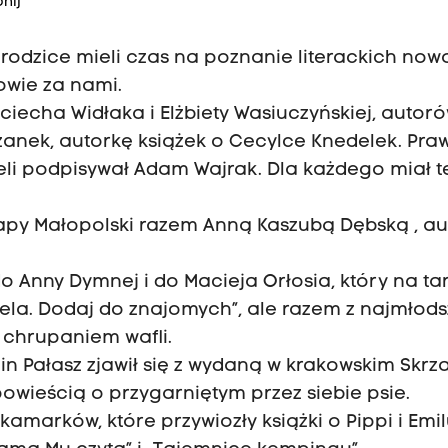
nij
y, rodzice mieli czas na poznanie literackich now
kowie za nami.
jciecha Widłaka i Elżbiety Wasiuczyńskiej, autor
żanek, autorkę książek o Cecylce Knedelek. Pra
ieli podpisywał Adam Wajrak. Dla każdego miał t
 mapy Małopolski razem Anną Kaszubą Dębską , a
do Anny Dymnej i do Macieja Orłosia, który na ta
Mela. Dodaj do znajomych”, ale razem z najmłod
… chrupaniem wafli.
rcin Pałasz zjawił się z wydaną w krakowskim Skrz
powieścią o przygarniętym przez siebie psie.
amarków, które przywiozły książki o Pippi i Emil