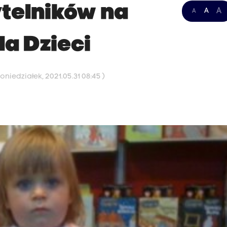
telników na
A
A
A
la Dzieci
niedziałek, 2021.05.31 08:45 )