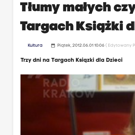
Tłumy małych czy
Targach Książki d
date_range
Kultura
Piątek, 2012.06.01 10:06
( Edytowany Po
Trzy dni na Targach Ksiązki dla Dzieci