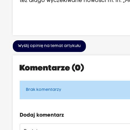
też długo wyczekiwane nowości m. in. „
Wyślij opinię na temat artykułu
Komentarze (0)
Brak komentarzy
Dodaj komentarz