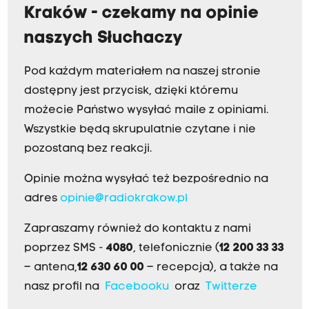
Kraków - czekamy na opinie
naszych Słuchaczy
Pod każdym materiałem na naszej stronie
dostępny jest przycisk, dzięki któremu
możecie Państwo wysyłać maile z opiniami.
Wszystkie będą skrupulatnie czytane i nie
pozostaną bez reakcji.
Opinie można wysyłać też bezpośrednio na
adres
opinie@radiokrakow.pl
Zapraszamy również do kontaktu z nami
poprzez SMS -
4080
, telefonicznie (
12 200 33 33
– antena,
12 630 60 00
– recepcja), a także na
nasz profil na
Facebooku
oraz
Twitterze