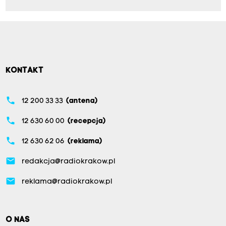
KONTAKT
phone
12 200 33 33
(antena)
phone
12 630 60 00
(recepcja)
phone
12 630 62 06
(reklama)
email
redakcja@radiokrakow.pl
email
reklama@radiokrakow.pl
O NAS