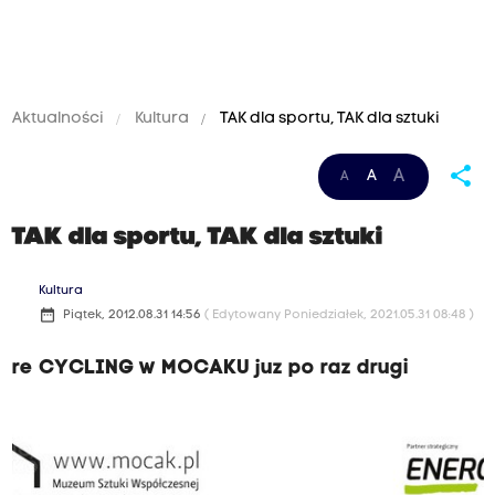
Aktualności
Kultura
TAK dla sportu, TAK dla sztuki
share
A
A
A
TAK dla sportu, TAK dla sztuki
Kultura
date_range
Piątek, 2012.08.31 14:56
( Edytowany Poniedziałek, 2021.05.31 08:48 )
re CYCLING w MOCAKU juz po raz drugi