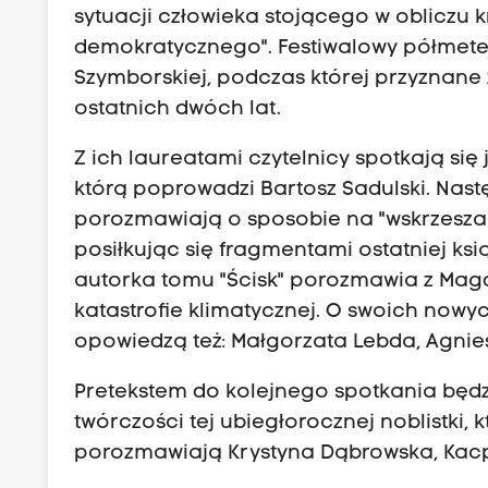
sytuacji człowieka stojącego w obliczu 
demokratycznego". Festiwalowy półmete
Szymborskiej, podczas której przyznane 
ostatnich dwóch lat.
Z ich laureatami czytelnicy spotkają się
którą poprowadzi Bartosz Sadulski. Nas
porozmawiają o sposobie na "wskrzeszan
posiłkując się fragmentami ostatniej ksią
autorka tomu "Ścisk" porozmawia z Magda
katastrofie klimatycznej. O swoich no
opowiedzą też: Małgorzata Lebda, Agnie
Pretekstem do kolejnego spotkania będzi
twórczości tej ubiegłorocznej noblistki,
porozmawiają Krystyna Dąbrowska, Kacp