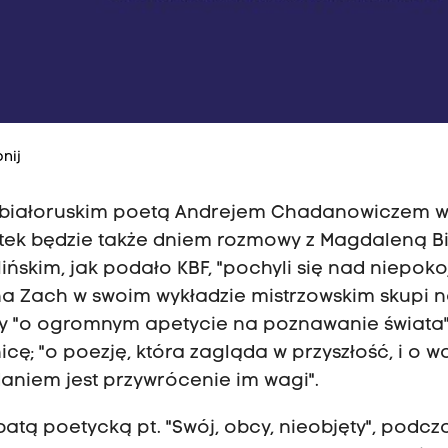
nij
 białoruskim poetą Andrejem Chadanowiczem 
ątek będzie także dniem rozmowy z Magdaleną Bi
ńskim, jak podało KBF, "pochyli się nad niepok
nna Zach w swoim wykładzie mistrzowskim skupi 
rcy "o ogromnym apetycie na poznawanie świata"
icę; "o poezję, która zagląda w przyszłość, i o 
daniem jest przywrócenie im wagi".
batą poetycką pt. "Swój, obcy, nieobjęty", podcz