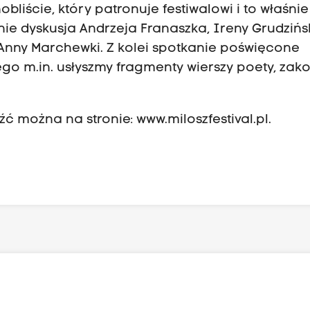
bliście, który patronuje festiwalowi i to właśnie
e dyskusja Andrzeja Franaszka, Ireny Grudzińsk
 Anny Marchewki. Z kolei spotkanie poświęcone
o m.in. usłyszmy fragmenty wierszy poety, zak
źć można na stronie:
www.miloszfestival.pl
.