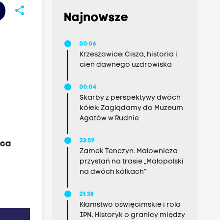
share
Najnowsze
00:06
Krzeszowice: Cisza, historia i
cień dawnego uzdrowiska
00:04
Skarby z perspektywy dwóch
kółek: Zaglądamy do Muzeum
Agatów w Rudnie
23:59
pca
Zamek Tenczyn. Malownicza
przystań na trasie „Małopolski
na dwóch kółkach”
21:38
Kłamstwo oświęcimskie i rola
IPN. Historyk o granicy między