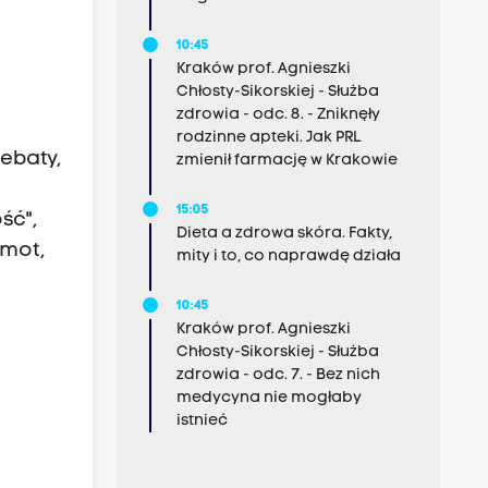
i
10:45
Kraków prof. Agnieszki
Chłosty-Sikorskiej - Służba
zdrowia - odc. 8. - Zniknęły
rodzinne apteki. Jak PRL
debaty,
zmienił farmację w Krakowie
15:05
ść",
Dieta a zdrowa skóra. Fakty,
amot,
mity i to, co naprawdę działa
10:45
Kraków prof. Agnieszki
Chłosty-Sikorskiej - Służba
zdrowia - odc. 7. - Bez nich
medycyna nie mogłaby
istnieć