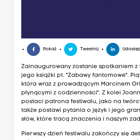
Pokaż
Tweetnij
Udostęp
Zainaugurowany zostanie spotkaniem z
jego książki pt. "Zabawy fantomowe". Pi
która wraz z prowadzącym Marcinem Orli
płynącymi z codzienności". Z kolei Joa
postaci patrona festiwalu, jako na twó
także postawi pytania o język i jego gran
słów, które tracą znaczenia i naszym za
Pierwszy dzień festiwalu zakończy się de