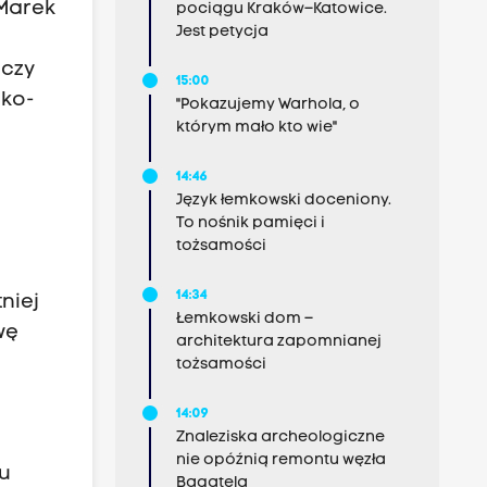
 Marek
pociągu Kraków–Katowice.
Jest petycja
 czy
15:00
cko-
"Pokazujemy Warhola, o
którym mało kto wie"
14:46
Język łemkowski doceniony.
To nośnik pamięci i
tożsamości
14:34
niej
Łemkowski dom –
wę
architektura zapomnianej
tożsamości
14:09
Znaleziska archeologiczne
nie opóźnią remontu węzła
su
Bagatela