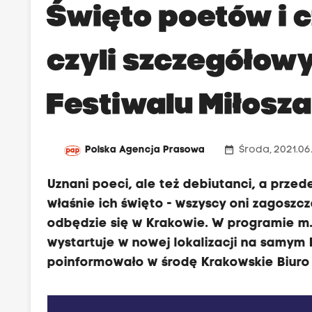
Święto poetów i c
czyli szczegółow
Festiwalu Miłosz
date_range
Polska Agencja Prasowa
Środa, 2021.06.
Uznani poeci, ale też debiutanci, a przede
właśnie ich święto - wszyscy oni zagoszcz
odbędzie się w Krakowie. W programie m.i
wystartuje w nowej lokalizacji na samym 
poinformowało w środę Krakowskie Biuro