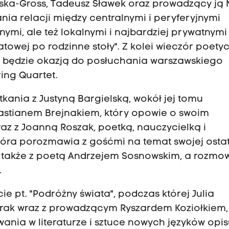
ińska-Gross, Tadeusz Sławek oraz prowadzący ją
ia relacji między centralnymi i peryferyjnymi
nymi, ale też lokalnymi i najbardziej prywatnymi
towej po rodzinne stoły". Z kolei wieczór poety
" będzie okazją do posłuchania warszawskiego
ring Quartet.
kania z Justyną Bargielską, wokół jej tomu
bastianem Brejnakiem, który opowie o swoim
oraz z Joanną Roszak, poetką, nauczycielką i
która porozmawia z gośćmi na temat swojej ostat
 się także z poetą Andrzejem Sosnowskim, a rozmo
.
e pt. "Podróżny świata", podczas której Julia
jrak wraz z prowadzącym Ryszardem Koziołkiem,
ania w literaturze i sztuce nowych języków opi