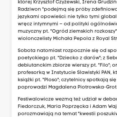
której Krzysztof Czyżewski, Irena Grudz
Radziwon "podejmą się próby zdefiniowan
językami opowieści: nie tylko tymi global
wręcz intymnymi – od polityki ogólnoświa
muzyczny pt. "Ogród ziemskich rozkoszy
wiolonczelisty Michała Pepola z Royal St
Sobota natomiast rozpocznie się od spot
poetyckiego pt. "Dziecko z darów"; z Se
debiutanckim zbiorze wierszy pt. "Filo"; 
profesorką w Instytucie Slawistyki PAN, 
książki pt. "Ploso"; czytelnicy spotkają
poprowadzi Magdalena Piotrowska-Grot
Festiwalowicze wezmą też udział w debaci
Fiedorczuk, Maria Poprzęcka i Adam Wa
porozmawiają na temat "kwestii poszukiw