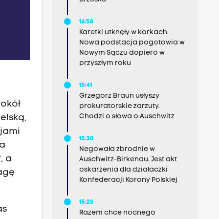
16:58
Karetki utknęły w korkach.
Nowa podstacja pogotowia w
Nowym Sączu dopiero w
przyszłym roku
15:41
Grzegorz Braun usłyszy
wokół
prokuratorskie zarzuty.
Chodzi o słowa o Auschwitz
elską,
ojami
15:30
na
Negowała zbrodnie w
, a
Auschwitz-Birkenau. Jest akt
oskarżenia dla działaczki
wagę
Konfederacji Korony Polskiej
15:23
as
Razem chce nocnego