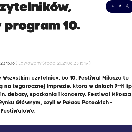
zytelników,
A
A
A
y program 10.
a
23 15:16
( Edytowany Środa, 2021.06.23 15:19 )
 wszystkim czytelnicy, bo 10. Festiwal Miłosza to
ą na tegorocznej imprezie, która w dniach 9-11 li
n. debaty, spotkania i koncerty. Festiwal Miłosza
Rynku Głównym, czyli w Pałacu Potockich -
 Festiwalowe.