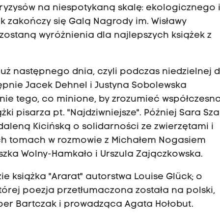
kryzysów na niespotykaną skalę: ekologicznego 
k zakończy się Galą Nagrody im. Wisławy
zostaną wyróżnienia dla najlepszych książek z
 już następnego dnia, czyli podczas niedzielnej 
tępnie Jacek Dehnel i Justyna Sobolewska
ie tego, co minione, by zrozumieć współczesno
żki pisarza pt. "Najdziwniejsze". Później Sara Sz
leną Kicińską o solidarności ze zwierzętami i
wych tomach w rozmowie z Michałem Nogasiem
szka Wolny-Hamkało i Urszula Zajączkowska.
e książka "Ararat" autorstwa Louise Glück; o
 której poezja przetłumaczona została na polski,
er Bartczak i prowadząca Agata Hołobut.