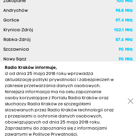
Zakopane
100 MHz
Andrychów
98.8 MHz
Gorlice
97.4 MHz
Krynica-Zdrój
102.1 MHz
Rabka-Zdrój
87.6 MHz
Szczawnica
90 MHz
Nowy Sącz
90 MHz
Radio Kraków informuje,
iż od dnia 25 maja 2018 roku wprowadza
aktualizację polityki prywatności i zabezpieczeń w
zakresie przetwarzania danych osobowych.
Niniejsza informacja ma na celu zapoznanie
osoby korzystające z Portalu Radia Kraków oraz
słuchaczy Radia Kraków ze szczegółami
stosowanych przez Radio Kraków technologii oraz
RADIO KRAKÓW SA. Aleja Juliusza Słowackiego 22, 30-007
z przepisami o ochronie danych osobowych,
Kraków
obowiązujących od dnia 25 maja 2018 roku.
Antena: 12 200 33 33
Zapraszamy do zapoznania się z informacjami
zawartymi w Polityce Prywatności.