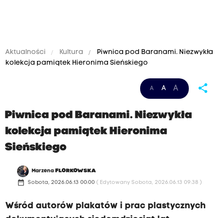
Aktualności
Kultura
Piwnica pod Baranami. Niezwykła
kolekcja pamiątek Hieronima Sieńskiego
share
A
A
A
Piwnica pod Baranami. Niezwykła
kolekcja pamiątek Hieronima
Sieńskiego
Marzena
FLORKOWSKA
date_range
Sobota, 2026.06.13 00:00
( Edytowany Sobota, 2026.06.13 09:38 )
Wśród autorów plakatów i prac plastycznych