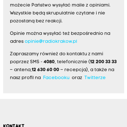
możecie Państwo wysyłać maile z opiniami.
Wszystkie będą skrupulatnie czytane i nie
pozostaną bez reakcji.
Opinie można wysyłać też bezpośrednio na
adres
opinie@radiokrakow.pl
Zapraszamy również do kontaktu z nami
poprzez SMS -
4080
, telefonicznie (
12 200 33 33
– antena,
12 630 60 00
– recepcja), a także na
nasz profil na
Facebooku
oraz
Twitterze
KONTAKT