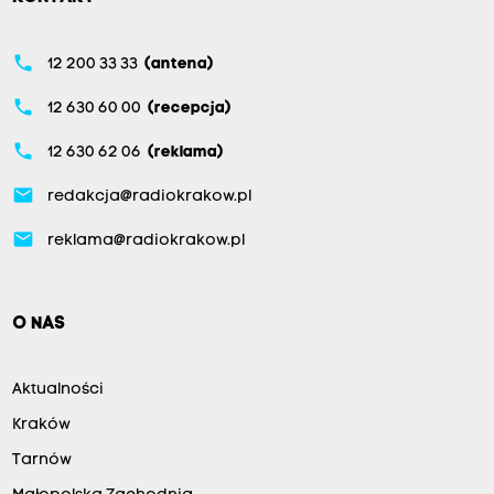
phone
12 200 33 33
(antena)
phone
12 630 60 00
(recepcja)
phone
12 630 62 06
(reklama)
email
redakcja@radiokrakow.pl
email
reklama@radiokrakow.pl
O NAS
Aktualności
Kraków
Tarnów