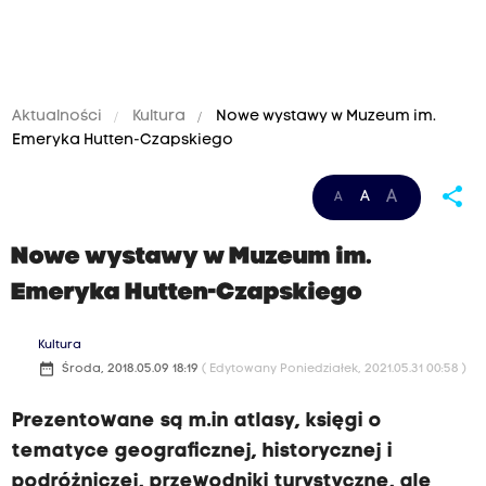
Aktualności
Kultura
Nowe wystawy w Muzeum im.
Emeryka Hutten-Czapskiego
share
A
A
A
Nowe wystawy w Muzeum im.
Emeryka Hutten-Czapskiego
Kultura
date_range
Środa, 2018.05.09 18:19
( Edytowany Poniedziałek, 2021.05.31 00:58 )
Prezentowane są m.in atlasy, księgi o
tematyce geograficznej, historycznej i
podróżniczej, przewodniki turystyczne, ale