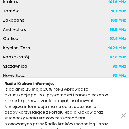
Kraków
101.6 MHz
Tarnów
101 MHz
Zakopane
100 MHz
Andrychów
98.8 MHz
Gorlice
97.4 MHz
Krynica-Zdrój
102.1 MHz
Rabka-Zdrój
87.6 MHz
Szczawnica
90 MHz
Nowy Sącz
90 MHz
Radio Kraków informuje,
iż od dnia 25 maja 2018 roku wprowadza
aktualizację polityki prywatności i zabezpieczeń w
zakresie przetwarzania danych osobowych.
Niniejsza informacja ma na celu zapoznanie
osoby korzystające z Portalu Radia Kraków oraz
słuchaczy Radia Kraków ze szczegółami
stosowanych przez Radio Kraków technologii oraz
RADIO KRAKÓW SA. Aleja Juliusza Słowackiego 22, 30-007