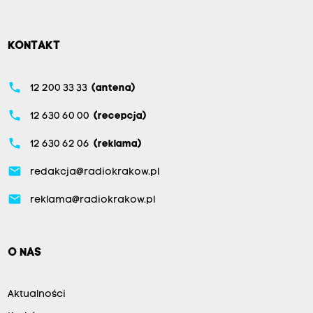
KONTAKT
phone
12 200 33 33
(antena)
phone
12 630 60 00
(recepcja)
phone
12 630 62 06
(reklama)
email
redakcja@radiokrakow.pl
email
reklama@radiokrakow.pl
O NAS
Aktualności