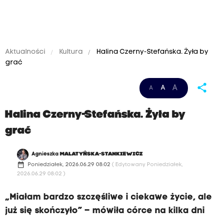
Aktualności
Kultura
Halina Czerny-Stefańska. Żyła by
grać
share
A
A
A
Halina Czerny-Stefańska. Żyła by
grać
Agnieszka
MALATYŃSKA-STANKIEWICZ
date_range
Poniedziałek, 2026.06.29 08:02
( Edytowany Poniedziałek,
2026.06.29 08:02 )
„Miałam bardzo szczęśliwe i ciekawe życie, ale
już się skończyło” – mówiła córce na kilka dni