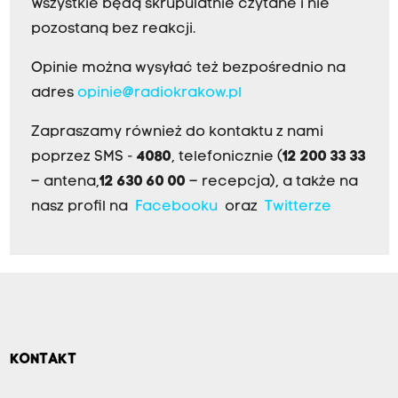
Wszystkie będą skrupulatnie czytane i nie
pozostaną bez reakcji.
Opinie można wysyłać też bezpośrednio na
adres
opinie@radiokrakow.pl
Zapraszamy również do kontaktu z nami
poprzez SMS -
4080
, telefonicznie (
12 200 33 33
– antena,
12 630 60 00
– recepcja), a także na
nasz profil na
Facebooku
oraz
Twitterze
KONTAKT