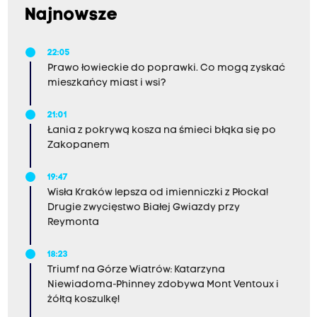
Najnowsze
22:05
Prawo łowieckie do poprawki. Co mogą zyskać
mieszkańcy miast i wsi?
21:01
Łania z pokrywą kosza na śmieci błąka się po
Zakopanem
19:47
Wisła Kraków lepsza od imienniczki z Płocka!
Drugie zwycięstwo Białej Gwiazdy przy
Reymonta
18:23
Triumf na Górze Wiatrów: Katarzyna
Niewiadoma-Phinney zdobywa Mont Ventoux i
żółtą koszulkę!