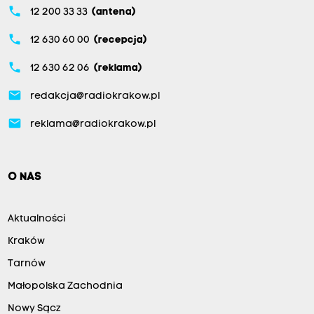
phone
12 200 33 33
(antena)
phone
12 630 60 00
(recepcja)
phone
12 630 62 06
(reklama)
email
redakcja@radiokrakow.pl
email
reklama@radiokrakow.pl
O NAS
Aktualności
Kraków
Tarnów
Małopolska Zachodnia
Nowy Sącz