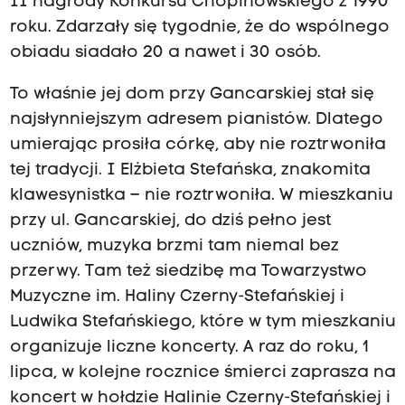
II nagrody Konkursu Chopinowskiego z 1990
roku. Zdarzały się tygodnie, że do wspólnego
obiadu siadało 20 a nawet i 30 osób.
To właśnie jej dom przy Gancarskiej stał się
najsłynniejszym adresem pianistów. Dlatego
umierając prosiła córkę, aby nie roztrwoniła
tej tradycji. I Elżbieta Stefańska, znakomita
klawesynistka – nie roztrwoniła. W mieszkaniu
przy ul. Gancarskiej, do dziś pełno jest
uczniów, muzyka brzmi tam niemal bez
przerwy. Tam też siedzibę ma Towarzystwo
Muzyczne im. Haliny Czerny-Stefańskiej i
Ludwika Stefańskiego, które w tym mieszkaniu
organizuje liczne koncerty. A raz do roku, 1
lipca, w kolejne rocznice śmierci zaprasza na
koncert w hołdzie Halinie Czerny-Stefańskiej i