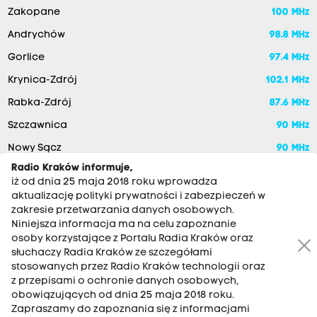
Zakopane
100 MHz
Andrychów
98.8 MHz
Gorlice
97.4 MHz
Krynica-Zdrój
102.1 MHz
Rabka-Zdrój
87.6 MHz
Szczawnica
90 MHz
Nowy Sącz
90 MHz
Radio Kraków informuje,
iż od dnia 25 maja 2018 roku wprowadza
aktualizację polityki prywatności i zabezpieczeń w
zakresie przetwarzania danych osobowych.
Niniejsza informacja ma na celu zapoznanie
osoby korzystające z Portalu Radia Kraków oraz
słuchaczy Radia Kraków ze szczegółami
stosowanych przez Radio Kraków technologii oraz
RADIO KRAKÓW SA. Aleja Juliusza Słowackiego 22, 30-007
z przepisami o ochronie danych osobowych,
Kraków
obowiązujących od dnia 25 maja 2018 roku.
Zapraszamy do zapoznania się z informacjami
Antena: 12 200 33 33