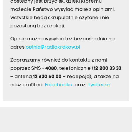
dostępny jest przycisk, dzięki któremu
możecie Państwo wysyłać maile z opiniami.
Wszystkie będą skrupulatnie czytane i nie
pozostaną bez reakcji.
Opinie można wysyłać też bezpośrednio na
adres
opinie@radiokrakow.pl
Zapraszamy również do kontaktu z nami
poprzez SMS -
4080
, telefonicznie (
12 200 33 33
– antena,
12 630 60 00
– recepcja), a także na
nasz profil na
Facebooku
oraz
Twitterze