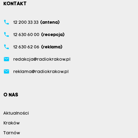
KONTAKT
phone
12 200 33 33
(antena)
phone
12 630 60 00
(recepcja)
phone
12 630 62 06
(reklama)
email
redakcja@radiokrakow.pl
email
reklama@radiokrakow.pl
O NAS
Aktualności
Kraków
Tarnów