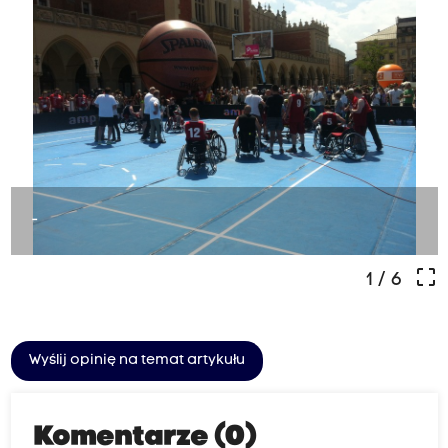
-
crop_free
1
/ 6
Wyślij opinię na temat artykułu
Komentarze (0)