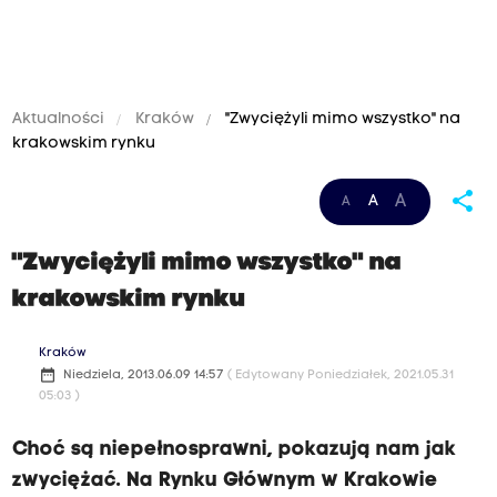
Aktualności
Kraków
"Zwyciężyli mimo wszystko" na
krakowskim rynku
share
A
A
A
"Zwyciężyli mimo wszystko" na
krakowskim rynku
Kraków
date_range
Niedziela, 2013.06.09 14:57
( Edytowany Poniedziałek, 2021.05.31
05:03 )
Choć są niepełnosprawni, pokazują nam jak
zwyciężać. Na Rynku Głównym w Krakowie