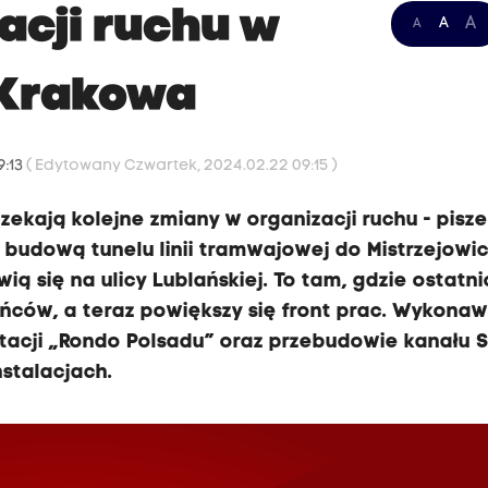
acji ruchu w
A
A
A
 Krakowa
9:13
( Edytowany Czwartek, 2024.02.22 09:15 )
ekają kolejne zmiany w organizacji ruchu - pisz
 budową tunelu linii tramwajowej do Mistrzejowic
ią się na ulicy Lublańskiej. To tam, gdzie ostatni
ców, a teraz powiększy się front prac. Wykona
tacji „Rondo Polsadu” oraz przebudowie kanału 
nstalacjach.