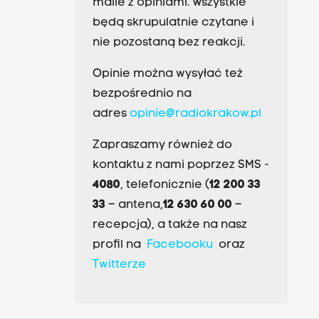
maile z opiniami. Wszystkie
będą skrupulatnie czytane i
nie pozostaną bez reakcji.
Opinie można wysyłać też
bezpośrednio na
adres
opinie@radiokrakow.pl
Zapraszamy również do
kontaktu z nami poprzez SMS -
4080
, telefonicznie (
12 200 33
33
– antena,
12 630 60 00
–
recepcja), a także na nasz
profil na
Facebooku
oraz
Twitterze