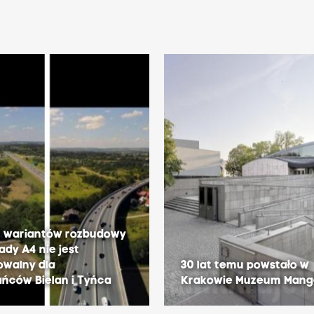
z wariantów rozbudowy
ady A4 nie jest
owalny dla
30 lat temu powstało w
ńców Bielan i Tyńca
Krakowie Muzeum Man