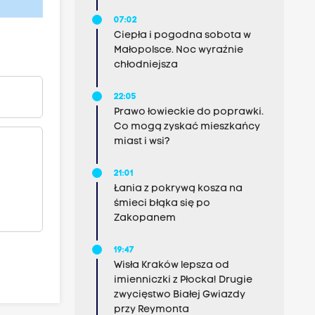
07:02
Ciepła i pogodna sobota w
Małopolsce. Noc wyraźnie
chłodniejsza
22:05
Prawo łowieckie do poprawki.
Co mogą zyskać mieszkańcy
miast i wsi?
21:01
Łania z pokrywą kosza na
śmieci błąka się po
Zakopanem
19:47
Wisła Kraków lepsza od
imienniczki z Płocka! Drugie
zwycięstwo Białej Gwiazdy
przy Reymonta