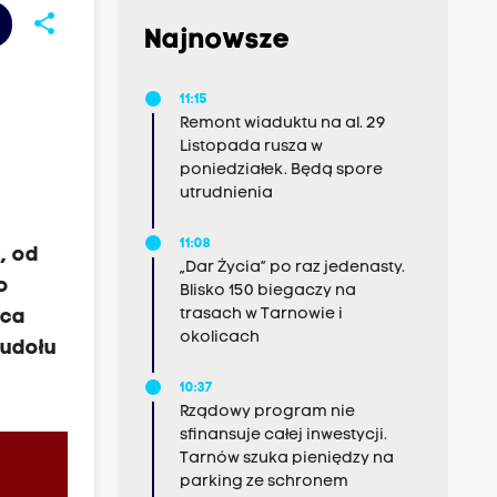
share
Najnowsze
11:15
Remont wiaduktu na al. 29
Listopada rusza w
poniedziałek. Będą spore
utrudnienia
e
11:08
, od
„Dar Życia” po raz jedenasty.
o
Blisko 150 biegaczy na
trasach w Tarnowie i
wca
okolicach
Sudołu
10:37
Rządowy program nie
sfinansuje całej inwestycji.
Tarnów szuka pieniędzy na
parking ze schronem