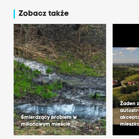
Zobacz także
Żaden 
autostr
Śmierdzący problem w
akcept
milionowym mieście
mieszka