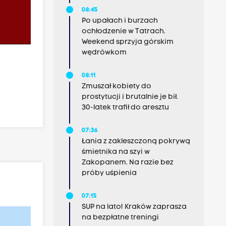
08:45
Po upałach i burzach
ochłodzenie w Tatrach.
Weekend sprzyja górskim
wędrówkom
08:11
Zmuszał kobiety do
prostytucji i brutalnie je bił.
30-latek trafił do aresztu
07:36
Łania z zakleszczoną pokrywą
śmietnika na szyi w
Zakopanem. Na razie bez
próby uśpienia
07:15
SUP na lato! Kraków zaprasza
na bezpłatne treningi