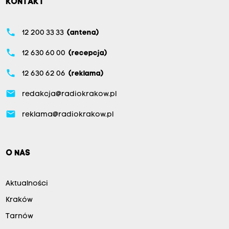
KONTAKT
phone
12 200 33 33
(antena)
phone
12 630 60 00
(recepcja)
phone
12 630 62 06
(reklama)
email
redakcja@radiokrakow.pl
email
reklama@radiokrakow.pl
O NAS
Aktualności
Kraków
Tarnów