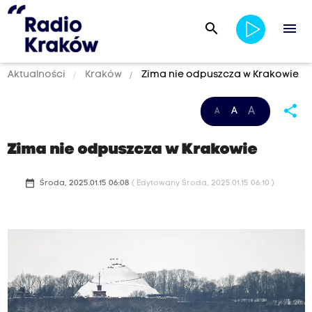
search
menu
Aktualności
Kraków
Zima nie odpuszcza w Krakowie
share
A
A
A
Zima nie odpuszcza w Krakowie
date_range
Środa, 2025.01.15 06:08
( Edytowany Środa, 2025.01.15 06:10 )