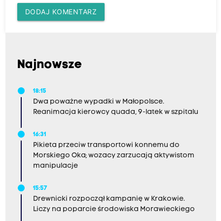
DODAJ KOMENTARZ
Najnowsze
18:15
Dwa poważne wypadki w Małopolsce.
Reanimacja kierowcy quada, 9-latek w szpitalu
16:31
Pikieta przeciw transportowi konnemu do
Morskiego Oka; wozacy zarzucają aktywistom
manipulacje
15:57
Drewnicki rozpoczął kampanię w Krakowie.
Liczy na poparcie środowiska Morawieckiego