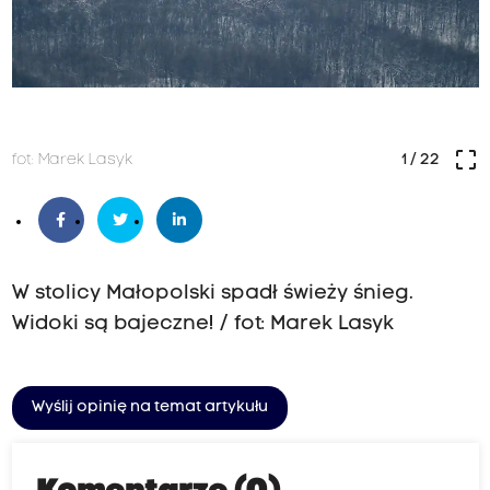
crop_free
fot: Marek Lasyk
1
/ 22
W stolicy Małopolski spadł świeży śnieg.
Widoki są bajeczne! / fot: Marek Lasyk
Wyślij opinię na temat artykułu