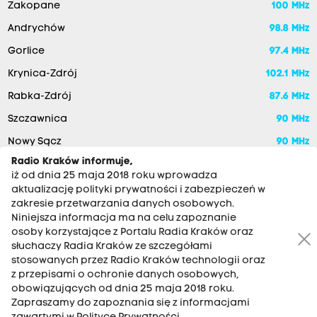
Zakopane
100 MHz
Andrychów
98.8 MHz
Gorlice
97.4 MHz
Krynica-Zdrój
102.1 MHz
Rabka-Zdrój
87.6 MHz
Szczawnica
90 MHz
Nowy Sącz
90 MHz
Radio Kraków informuje,
iż od dnia 25 maja 2018 roku wprowadza
aktualizację polityki prywatności i zabezpieczeń w
zakresie przetwarzania danych osobowych.
Niniejsza informacja ma na celu zapoznanie
osoby korzystające z Portalu Radia Kraków oraz
słuchaczy Radia Kraków ze szczegółami
stosowanych przez Radio Kraków technologii oraz
RADIO KRAKÓW SA. Aleja Juliusza Słowackiego 22, 30-007
z przepisami o ochronie danych osobowych,
Kraków
obowiązujących od dnia 25 maja 2018 roku.
Zapraszamy do zapoznania się z informacjami
Antena: 12 200 33 33