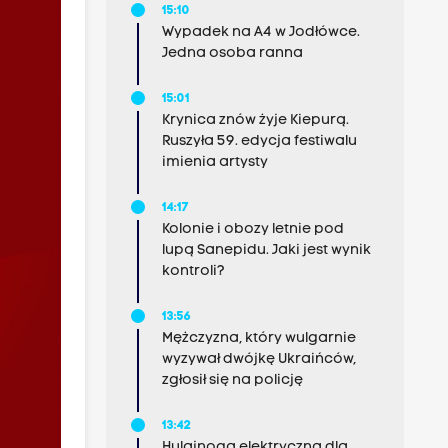
15:10
Wypadek na A4 w Jodłówce.
Jedna osoba ranna
15:01
Krynica znów żyje Kiepurą.
Ruszyła 59. edycja festiwalu
imienia artysty
14:17
Kolonie i obozy letnie pod
lupą Sanepidu. Jaki jest wynik
kontroli?
13:56
Mężczyzna, który wulgarnie
wyzywał dwójkę Ukraińców,
zgłosił się na policję
13:42
Hulajnoga elektryczna dla