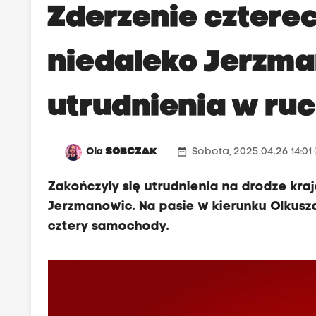
Zderzenie czterec
niedaleko Jerzma
utrudnienia w ru
date_range
Ola
SOBCZAK
Sobota, 2025.04.26 14:01
Zakończyły się utrudnienia na drodze kr
Jerzmanowic. Na pasie w kierunku Olkusza,
cztery samochody.