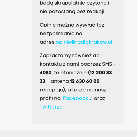
będą skrupulatnie czytane i
nie pozostaną bez reakcji.
Opinie można wysyłać też
bezpośrednio na
adres
opinie@radiokrakow.pl
Zapraszamy również do
kontaktu z nami poprzez SMS -
4080
, telefonicznie (
12 200 33
33
– antena,
12 630 60 00
–
recepcja), a także na nasz
profil na
Facebooku
oraz
Twitterze