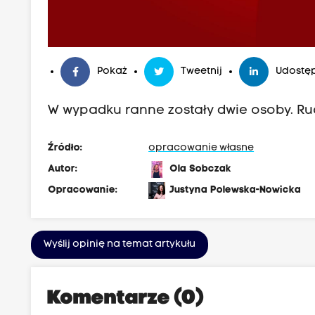
Pokaż
Tweetnij
Udostęp
W wypadku ranne zostały dwie osoby. R
Źródło:
opracowanie własne
Autor:
Ola Sobczak
Opracowanie:
Justyna Polewska-Nowicka
Wyślij opinię na temat artykułu
Komentarze (0)