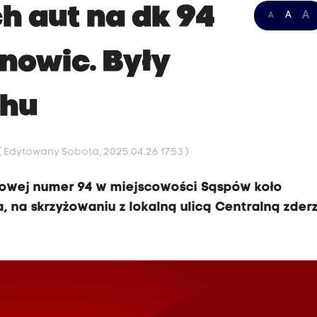
h aut na dk 94
A
A
A
nowic. Były
chu
( Edytowany Sobota, 2025.04.26 17:53 )
ajowej numer 94 w miejscowości Sąspów koło
 na skrzyżowaniu z lokalną ulicą Centralną zderz