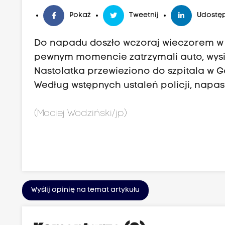
Pokaż
Tweetnij
Udostęp
Do napadu doszło wczoraj wieczorem w
pewnym momencie zatrzymali auto, wysied
Nastolatka przewieziono do szpitala w Go
Według wstępnych ustaleń policji, napastn
(Maciej Wodziński/jp)
Wyślij opinię na temat artykułu