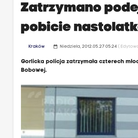
Zatrzymano pode
pobicie nastolat
date_range
Kraków
Niedziela, 2012.05.27 05:24
( Edytowa
Gorlicka policja zatrzymała czterech mł
Bobowej.