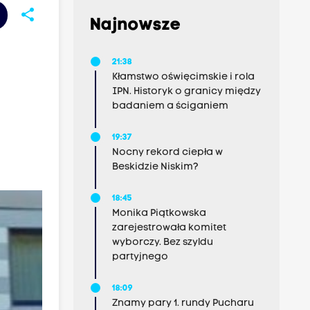
share
Najnowsze
21:38
Kłamstwo oświęcimskie i rola
IPN. Historyk o granicy między
badaniem a ściganiem
19:37
Nocny rekord ciepła w
Beskidzie Niskim?
18:45
Monika Piątkowska
zarejestrowała komitet
wyborczy. Bez szyldu
partyjnego
18:09
Znamy pary 1. rundy Pucharu