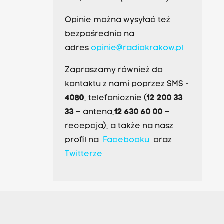
Opinie można wysyłać też
bezpośrednio na
adres
opinie@radiokrakow.pl
Zapraszamy również do
kontaktu z nami poprzez SMS -
4080
, telefonicznie (
12 200 33
33
– antena,
12 630 60 00
–
recepcja), a także na nasz
profil na
Facebooku
oraz
Twitterze