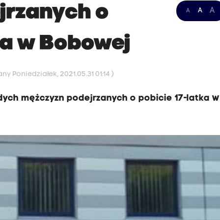
jrzanych o
A
A
A
ka w Bobowej
ny Poniedziałek, 2021.05.31 01:14 )
odych mężczyzn podejrzanych o pobicie 17-latka w