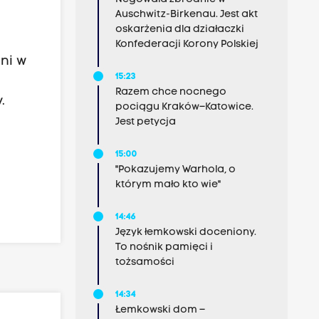
Auschwitz-Birkenau. Jest akt
oskarżenia dla działaczki
Konfederacji Korony Polskiej
ni w
15:23
Razem chce nocnego
.
pociągu Kraków–Katowice.
Jest petycja
15:00
"Pokazujemy Warhola, o
którym mało kto wie"
14:46
Język łemkowski doceniony.
To nośnik pamięci i
tożsamości
14:34
Łemkowski dom –