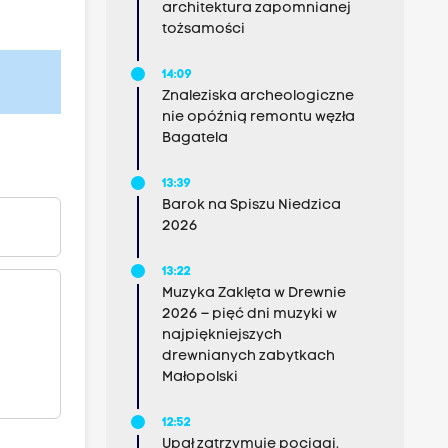
architektura zapomnianej
tożsamości
14:09
Znaleziska archeologiczne
nie opóźnią remontu węzła
Bagatela
13:39
Barok na Spiszu Niedzica
2026
13:22
Muzyka Zaklęta w Drewnie
2026 – pięć dni muzyki w
najpiękniejszych
drewnianych zabytkach
Małopolski
12:52
Upał zatrzymuje pociągi.