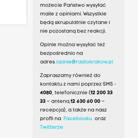
możecie Państwo wysyłać
maile z opiniami. Wszystkie
będą skrupulatnie czytane i
nie pozostaną bez reakcji.
Opinie można wysyłać też
bezpośrednio na
adres
opinie@radiokrakow.pl
Zapraszamy również do
kontaktu z nami poprzez SMS -
4080
, telefonicznie (
12 200 33
33
– antena,
12 630 60 00
–
recepcja), a także na nasz
profil na
Facebooku
oraz
Twitterze