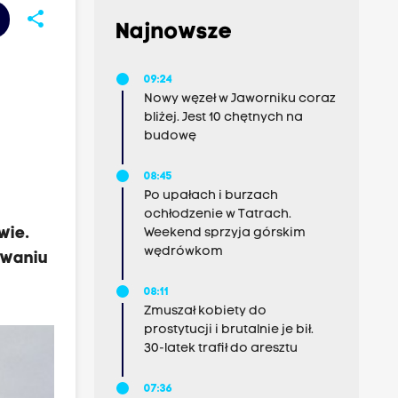
share
Najnowsze
09:24
Nowy węzeł w Jaworniku coraz
bliżej. Jest 10 chętnych na
budowę
08:45
Po upałach i burzach
ochłodzenie w Tatrach.
wie.
Weekend sprzyja górskim
wędrówkom
owaniu
08:11
Zmuszał kobiety do
prostytucji i brutalnie je bił.
30-latek trafił do aresztu
07:36