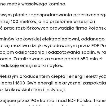
ejne metry właściwego komina.
cowym planie zagospodarowania przestrzenneg
iżej 100 metrów, a na przełomie września i
ć prac rozbiórkowych prowadziła firma Polański
minów krakowskiej elektrociepłowni, oddanego
ała się możliwa dzięki wybudowanym przez EDF Po
lacjom odsiarczania i odazotowania spalin, w 
omin. Zrealizowane za sumę ponad 650 mln zł
edukcję emisji siarki i pyłów.
jwiększym producentem ciepła i energii elektryc
ciepła i 1600 GWh energii elektrycznej zaspokaj
rakowskich firm i instytucji.
ejęcie przez PGE kontroli nad EDF Polska. Tran