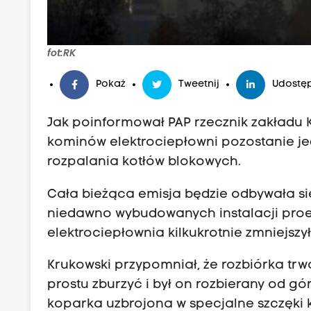
fot:RK
Pokaż
Tweetnij
Udostęp
Jak poinformował PAP rzecznik zakładu K
kominów elektrociepłowni pozostanie je
rozpalania kotłów blokowych.
Cała bieżąca emisja będzie odbywała s
niedawno wybudowanych instalacji proe
elektrociepłownia kilkukrotnie zmniejszy
Krukowski przypomniał, że rozbiórka tr
prostu zburzyć i był on rozbierany od gó
koparka uzbrojona w specjalne szczęki 