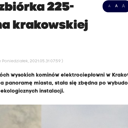
zbiórka 225-
A
A
A
a krakowskiej
 Poniedziałek, 2021.05.31 07:59 )
wóch wysokich kominów elektrociepłowni w Krako
a panoramę miasta, stała się zbędna po wybud
ekologicznych instalacji.