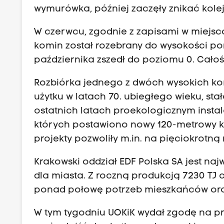
wymurówka, później zaczęły znikać kol
W czerwcu, zgodnie z zapisami w miejs
komin został rozebrany do wysokości pon
października zszedł do poziomu 0. Całoś
Rozbiórka jednego z dwóch wysokich ko
użytku w latach 70. ubiegłego wieku, st
ostatnich latach proekologicznym insta
których postawiono nowy 120-metrowy k
projekty pozwoliły m.in. na pięciokrotną r
Krakowski oddział EDF Polska SA jest na
dla miasta. Z roczną produkcją 7230 TJ 
ponad połowę potrzeb mieszkańców oraz k
W tym tygodniu UOKiK wydał zgodę na prz