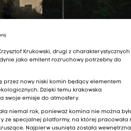
nij
rzysztof Krukowski, drugi z charakterystycznych
dynie jako emitent rozruchowy potrzebny do
ię przez nowy niski komin będący elementem
kologicznych. Dzięki temu krakowska
ła swoje emisje do atmosfery.
wała niemal rok, ponieważ komina nie można był
ry ze specjalnej platformy, na której pracowała 
kruszące. Najpierw usunięta została wewnętrzn