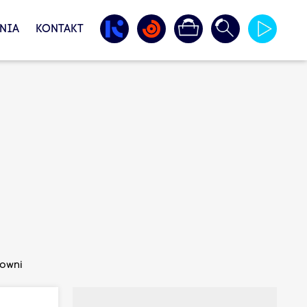
NIA
KONTAKT
łowni