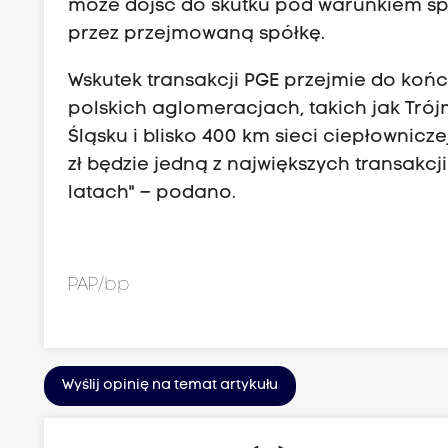
może dojść do skutku pod warunkiem spr
przez przejmowaną spółkę.
Wskutek transakcji PGE przejmie do końc
polskich aglomeracjach, takich jak Trój
Śląsku i blisko 400 km sieci ciepłownicz
zł będzie jedną z największych transakcji
latach" – podano.
PAP/bp
Wyślij opinię na temat artykułu