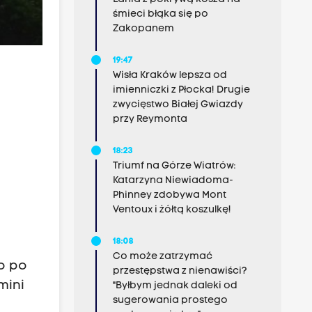
śmieci błąka się po
Zakopanem
19:47
Wisła Kraków lepsza od
imienniczki z Płocka! Drugie
zwycięstwo Białej Gwiazdy
przy Reymonta
18:23
Triumf na Górze Wiatrów:
Katarzyna Niewiadoma-
Phinney zdobywa Mont
Ventoux i żółtą koszulkę!
18:08
Co może zatrzymać
o po
przestępstwa z nienawiści?
mini
"Byłbym jednak daleki od
sugerowania prostego
a