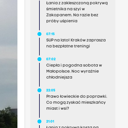
Łania z zakleszczoną pokrywą
śmietnika na szyi w
Zakopanem. Na razie bez
próby uśpienia
07:15
SUP na lato! Kraków zaprasza
na bezpłatne treningi
07:02
Ciepła i pogodna sobota w
Małopolsce. Noc wyraźnie
chłodniejsza
22:05
Prawo łowieckie do poprawki.
Co mogą zyskać mieszkańcy
miast i wsi?
21:01
Łania z pokrywą kosza na