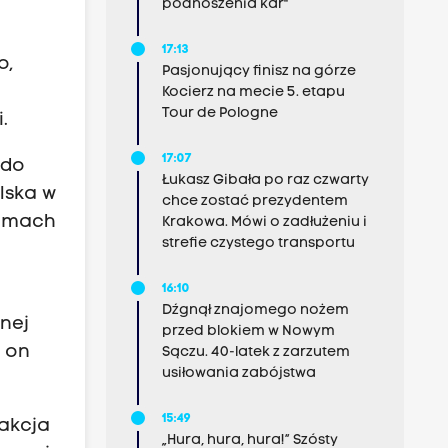
podnoszenia kar"
17:13
o,
Pasjonujący finisz na górze
Kocierz na mecie 5. etapu
Tour de Pologne
.
17:07
 do
Łukasz Gibała po raz czwarty
lska w
chce zostać prezydentem
ramach
Krakowa. Mówi o zadłużeniu i
strefie czystego transportu
16:10
Dźgnął znajomego nożem
znej
przed blokiem w Nowym
a on
Sączu. 40-latek z zarzutem
usiłowania zabójstwa
15:49
sakcja
„Hura, hura, hura!” Szósty