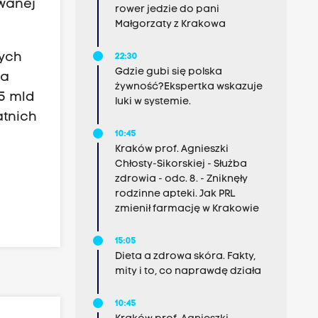
owanej
rower jedzie do pani
Małgorzaty z Krakowa
zych
22:30
Gdzie gubi się polska
na
żywność?Ekspertka wskazuje
,5 mld
luki w systemie.
atnich
10:45
Kraków prof. Agnieszki
Chłosty-Sikorskiej - Służba
zdrowia - odc. 8. - Zniknęły
rodzinne apteki. Jak PRL
zmienił farmację w Krakowie
15:05
Dieta a zdrowa skóra. Fakty,
mity i to, co naprawdę działa
10:45