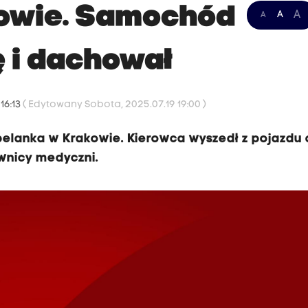
owie. Samochód
A
A
A
ę i dachował
16:13
( Edytowany Sobota, 2025.07.19 19:00 )
elanka w Krakowie. Kierowca wyszedł z pojazdu 
ownicy medyczni.