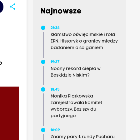
share
Najnowsze
21:38
Kłamstwo oświęcimskie i rola
IPN. Historyk o granicy między
badaniem a ściganiem
o
19:37
Nocny rekord ciepła w
Beskidzie Niskim?
18:45
Monika Piątkowska
zarejestrowała komitet
wyborczy. Bez szyldu
partyjnego
18:09
Znamy pary 1. rundy Pucharu