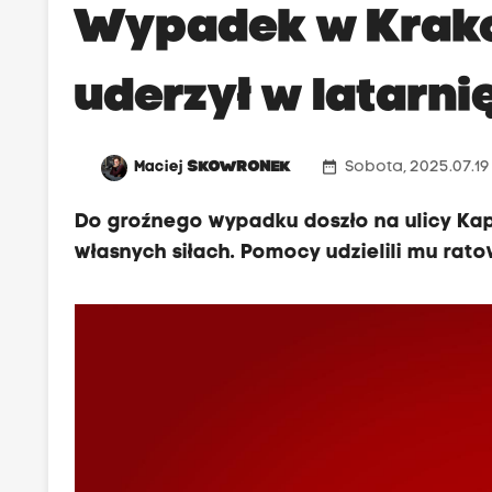
Wypadek w Krak
uderzył w latarni
date_range
Maciej
SKOWRONEK
Sobota, 2025.07.19 
Do groźnego wypadku doszło na ulicy Kap
własnych siłach. Pomocy udzielili mu rat