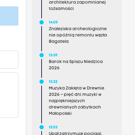
architektura zapomnianej
tożsamości
14:09
Znaleziska archeologiczne
nie opóźnią remontu węzła
Bagatela
13:39
Barok na Spiszu Niedzica
2026
13:22
Muzyka Zaklęta w Drewnie
2026 – pięć dni muzyki w
najpiękniejszych
drewnianych zabytkach
Małopolski
12:52
Upał zatrzymuje pociągi.