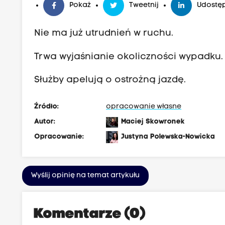
Pokaż
Tweetnij
Udostęp
Nie ma już utrudnień w ruchu.
Trwa wyjaśnianie okoliczności wypadku.
Służby apelują o ostrożną jazdę.
Źródło:
opracowanie własne
Autor:
Maciej Skowronek
Opracowanie:
Justyna Polewska-Nowicka
Wyślij opinię na temat artykułu
Komentarze (0)