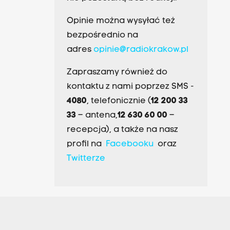
Opinie można wysyłać też
bezpośrednio na
adres
opinie@radiokrakow.pl
Zapraszamy również do
kontaktu z nami poprzez SMS -
4080
, telefonicznie (
12 200 33
33
– antena,
12 630 60 00
–
recepcja), a także na nasz
profil na
Facebooku
oraz
Twitterze