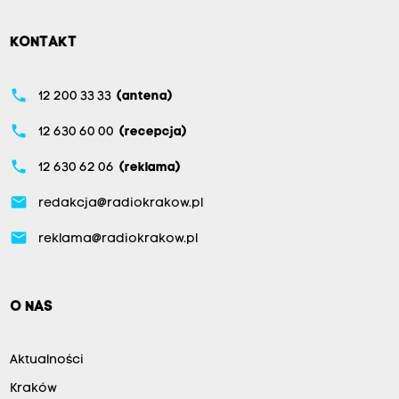
KONTAKT
phone
12 200 33 33
(antena)
phone
12 630 60 00
(recepcja)
phone
12 630 62 06
(reklama)
email
redakcja@radiokrakow.pl
email
reklama@radiokrakow.pl
O NAS
Aktualności
Kraków