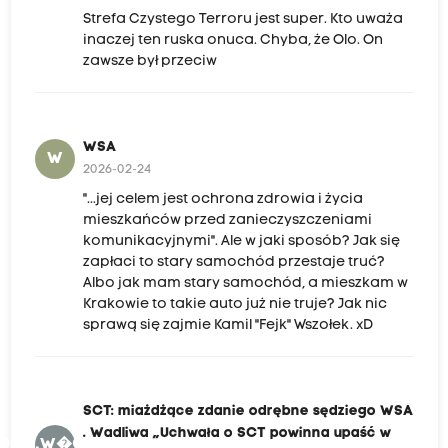
Strefa Czystego Terroru jest super. Kto uważa
inaczej ten ruska onuca. Chyba, że Olo. On
zawsze był przeciw
WSA
W
2026-02-24
"...jej celem jest ochrona zdrowia i życia
mieszkańców przed zanieczyszczeniami
komunikacyjnymi". Ale w jaki sposób? Jak się
zapłaci to stary samochód przestaje truć?
Albo jak mam stary samochód, a mieszkam w
Krakowie to takie auto już nie truje? Jak nic
sprawą się zajmie Kamil "Fejk" Wszołek. xD
SCT: miażdżące zdanie odrębne sędziego WSA
. Wadliwa „Uchwała o SCT powinna upaść w
ZOSW.W�OSPUWC