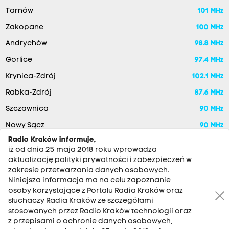
Tarnów
101 MHz
Zakopane
100 MHz
Andrychów
98.8 MHz
Gorlice
97.4 MHz
Krynica-Zdrój
102.1 MHz
Rabka-Zdrój
87.6 MHz
Szczawnica
90 MHz
Nowy Sącz
90 MHz
Radio Kraków informuje,
iż od dnia 25 maja 2018 roku wprowadza
aktualizację polityki prywatności i zabezpieczeń w
zakresie przetwarzania danych osobowych.
Niniejsza informacja ma na celu zapoznanie
osoby korzystające z Portalu Radia Kraków oraz
słuchaczy Radia Kraków ze szczegółami
stosowanych przez Radio Kraków technologii oraz
RADIO KRAKÓW SA. Aleja Juliusza Słowackiego 22, 30-007
z przepisami o ochronie danych osobowych,