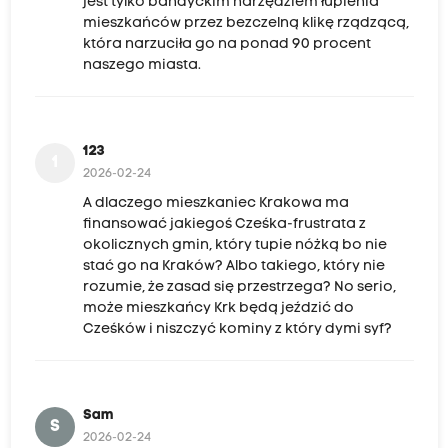
jest tylko bandyckim narzędziem łupienia
mieszkańców przez bezczelną klikę rządzącą,
która narzuciła go na ponad 90 procent
naszego miasta.
123
1
2026-02-24
A dlaczego mieszkaniec Krakowa ma
finansować jakiegoś Cześka-frustrata z
okolicznych gmin, który tupie nóżką bo nie
stać go na Kraków? Albo takiego, który nie
rozumie, że zasad się przestrzega? No serio,
może mieszkańcy Krk będą jeździć do
Cześków i niszczyć kominy z który dymi syf?
Sam
S
2026-02-24