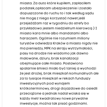
miasta. Za auto które kupiłem, zapłaciłem
podatek,opłacam ubezpieczenie i zostało
dopuszczone do ruchu to i tak według sądu
nie mogę z niego korzystać nawet jeśli
przejeżdżam raz w tygodniu do strefy bo
przykładowo jestem niedzielnym kierowcą :) I
miasto kara mnie albo mandatami albo
haraczem. Ogólnie nie rozumiem miliony
turystów odwiedza Kraków a miasto nigdy nie
ma pieniędzy, MPK na skraju wytrzymałości,
pasy na drodze nie wiadomo jak dawno
malowane, dziury, brak kanalizacji
obejmujące całe miasto. Postawiono
spalarnie śmieci miało być taniej a wychodzi
że jest drożej, brak mieszkań komunalnych ale
za to tysiące mieszkań w rekach funduszy
inwestycyjnych pod wynajem
krótkoterminowy, drogi dojazdowe do osiedli
przeciążone a jednak nadal wciska się w
każdy metr kwadratowy nowe prywatne
inwestycje, można tak pisać godzinami.