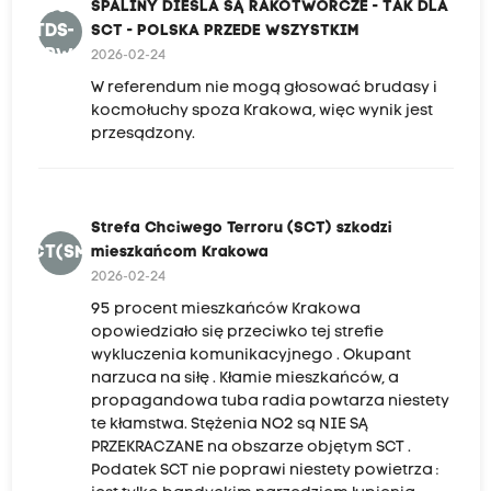
SDSR-
SPALINY DIESLA SĄ RAKOTWÓRCZE - TAK DLA
TDS-
SCT - POLSKA PRZEDE WSZYSTKIM
PPW
2026-02-24
W referendum nie mogą głosować brudasy i
kocmołuchy spoza Krakowa, więc wynik jest
przesądzony.
Strefa Chciwego Terroru (SCT) szkodzi
SCT(SMK
mieszkańcom Krakowa
2026-02-24
95 procent mieszkańców Krakowa
opowiedziało się przeciwko tej strefie
wykluczenia komunikacyjnego . Okupant
narzuca na siłę . Kłamie mieszkańców, a
propagandowa tuba radia powtarza niestety
te kłamstwa. Stężenia NO2 są NIE SĄ
PRZEKRACZANE na obszarze objętym SCT .
Podatek SCT nie poprawi niestety powietrza :