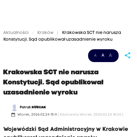
Aktualności
Kraków
Krakowska SCT nie narusza
Konstytucji. Sąd opublikował uzasadnienie wyroku
share
A
A
A
Krakowska SCT nie narusza
Konstytucji. Sąd opublikował
uzasadnienie wyroku
Patryk
KUBIAK
date_range
Wtorek, 2026.02.24 15:11
( Edytowany Wtorek, 2026.02.24 18:34 )
Wojewódzki Sąd Administracyjny w Krakowie