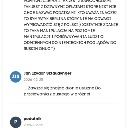
POMPAMI CIEPŁA I TAK JEST Z SAMOCHODAMI
TAK JEST Z DZIWNYMI OPŁATAMI KTÓRE NIKT NIE
CHCE NAZWAĆ PODATKAMI. KTO UWAŻA INACZEJ
TO SYMPATYK BERLINA KTÓRY NIE MA ODWAGI
WYPROWADZIĆ SIĘ Z POLSKI :) (OSTATNIE ZDANIE
TO TAKA MANIPULACJA NA POZIOMIE
MANIPULACJI I PORÓWNYWANIA LUDZI O
ODMIENNYCH DO NIEMIECKICH POGLĄDÓW DO
RUSKIN ONUC " )
Jan Izydor Sztaudynger
JIS
2026-02-25
.... Zawsze się znajdą dłonie usłużne Do
przelewania z pustego w próżne!
podatnik
P
2026-02-25