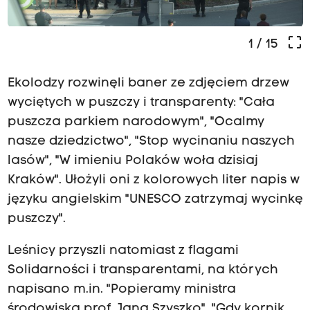
crop_free
1
/ 15
Ekolodzy rozwinęli baner ze zdjęciem drzew
wyciętych w puszczy i transparenty: "Cała
puszcza parkiem narodowym", "Ocalmy
nasze dziedzictwo", "Stop wycinaniu naszych
lasów", "W imieniu Polaków woła dzisiaj
Kraków". Ułożyli oni z kolorowych liter napis w
języku angielskim "UNESCO zatrzymaj wycinkę
puszczy".
Leśnicy przyszli natomiast z flagami
Solidarności i transparentami, na których
napisano m.in. "Popieramy ministra
środowiska prof. Jana Szyszko", "Gdy kornik