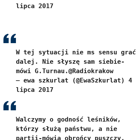
lipca 2017
W tej sytuacji nie ms sensu grać
dalej. Nie słyszę sam siebie-
mówi G.Turnau.
@Radiokrakow
— ewa szkurlat (@EwaSzkurlat)
4
lipca 2017
Walczymy o godność leśników,
którzy służą państwu, a nie
partii-mówią obrońcy puszczy.