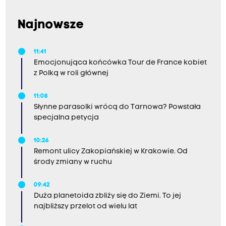
Najnowsze
11:41
Emocjonująca końcówka Tour de France kobiet
z Polką w roli głównej
11:08
Słynne parasolki wrócą do Tarnowa? Powstała
specjalna petycja
10:26
Remont ulicy Zakopiańskiej w Krakowie. Od
środy zmiany w ruchu
09:42
Duża planetoida zbliży się do Ziemi. To jej
najbliższy przelot od wielu lat