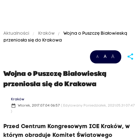
Aktualności
Kraków
Wojna o Puszczę Białowieską
przeniosła się do Krakowa
share
A
A
A
Wojna o Puszczę Białowieską
przeniosła się do Krakowa
Kraków
date_range
Wtorek, 2017.07.04 06:57
( Edytowany Poniedziałek, 2021.05.31 07:47
)
Przed Centrum Kongresowym ICE Kraków, w
którym obraduje Komitet Światowego