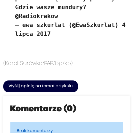
Gdzie wasze mundury?
@Radiokrakow
— ewa szkurlat (@EwaSzkurlat)
4
lipca 2017
(Karol Surówka/PAP/bp/ko)
Wyślij opinię na temat artykułu
Komentarze (0)
Brak komentarzy