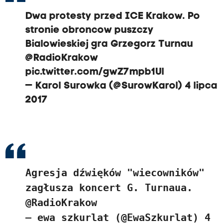
Dwa protesty przed ICE Krakow. Po
stronie obroncow puszczy
Bialowieskiej gra Grzegorz Turnau
@RadioKrakow
pic.twitter.com/gwZ7mpb1Ul
— Karol Surowka (@SurowKarol)
4 lipca
2017
Agresja dźwięków "wiecowników"
zagłusza koncert G. Turnaua.
@RadioKrakow
— ewa szkurlat (@EwaSzkurlat)
4