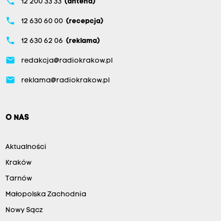
phone
12 200 33 33
(antena)
phone
12 630 60 00
(recepcja)
phone
12 630 62 06
(reklama)
email
redakcja@radiokrakow.pl
email
reklama@radiokrakow.pl
O NAS
Aktualności
Kraków
Tarnów
Małopolska Zachodnia
Nowy Sącz