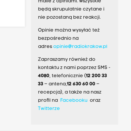
maile z opiniami. Wszystkie
będą skrupulatnie czytane i
nie pozostaną bez reakcji.
Opinie można wysyłać też
bezpośrednio na
adres
opinie@radiokrakow.pl
Zapraszamy również do
kontaktu z nami poprzez SMS -
4080
, telefonicznie (
12 200 33
33
– antena,
12 630 60 00
–
recepcja), a także na nasz
profil na
Facebooku
oraz
Twitterze