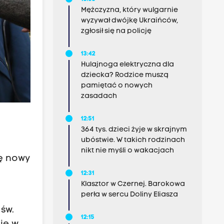
Mężczyzna, który wulgarnie
wyzywał dwójkę Ukraińców,
zgłosił się na policję
13:42
Hulajnoga elektryczna dla
dziecka? Rodzice muszą
pamiętać o nowych
zasadach
12:51
364 tys. dzieci żyje w skrajnym
ubóstwie. W takich rodzinach
nikt nie myśli o wakacjach
lę nowy
12:31
Klasztor w Czernej. Barokowa
perła w sercu Doliny Eliasza
św.
12:15