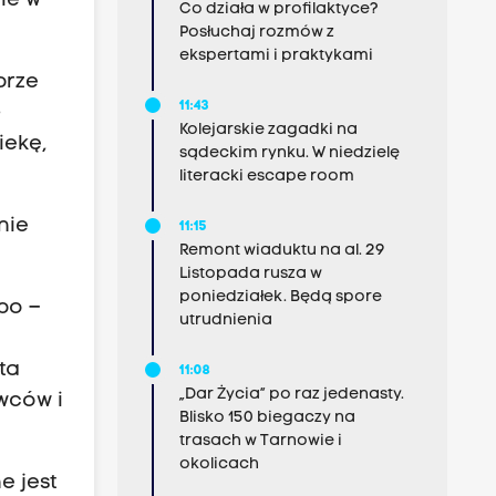
ie w
Co działa w profilaktyce?
Posłuchaj rozmów z
ekspertami i praktykami
brze
11:43
-
Kolejarskie zagadki na
iekę,
sądeckim rynku. W niedzielę
literacki escape room
nie
11:15
Remont wiaduktu na al. 29
Listopada rusza w
poniedziałek. Będą spore
bo –
utrudnienia
ta
11:08
„Dar Życia” po raz jedenasty.
wców i
Blisko 150 biegaczy na
trasach w Tarnowie i
okolicach
e jest