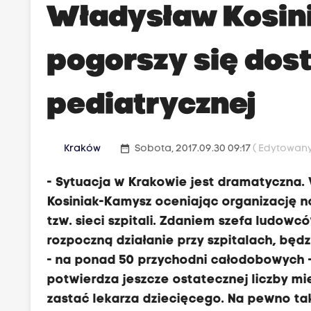
Władysław Kosin
pogorszy się dos
pediatrycznej
date_range
Kraków
Sobota, 2017.09.30 09:17
( Edytowany 
- Sytuacja w Krakowie jest dramatyczna.
Kosiniak-Kamysz oceniając organizację n
tzw. sieci szpitali. Zdaniem szefa ludow
rozpoczną działanie przy szpitalach, będ
- na ponad 50 przychodni całodobowych - 
potwierdza jeszcze ostatecznej liczby m
zastać lekarza dziecięcego. Na pewno tak