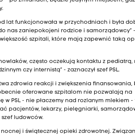
go – po zmianach, będzie jedynym miejscem, gdz
y.
 lat funkcjonowała w przychodniach i była do
o nas zaniepokojeni rodzice i samorządowcy” 
większość szpitali, które mają zapewnić taką op
mowlaków, często oczekują kontaktu z pediatrą, 
zinnym czy internistą” - zaznaczył szef PSL.
stwa zdrowia reakcji i zwiększenia finansowania, 
obecnie oferowane szpitalom nie pozwalają na
ę w PSL - nie płaczemy nad rozlanym mlekiem - 
ać pacjentów, lekarzy, pielęgniarki, samorządo
 szef ludowców.
nocnej i świątecznej opieki zdrowotnej. Związan