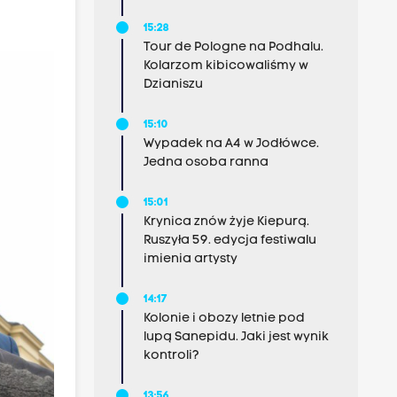
15:28
Tour de Pologne na Podhalu.
Kolarzom kibicowaliśmy w
Dzianiszu
15:10
Wypadek na A4 w Jodłówce.
Jedna osoba ranna
15:01
Krynica znów żyje Kiepurą.
Ruszyła 59. edycja festiwalu
imienia artysty
14:17
Kolonie i obozy letnie pod
lupą Sanepidu. Jaki jest wynik
kontroli?
13:56