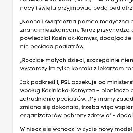
Ludwika w Krakowie, który – według nie
nocy i święta przyjmować będą pediatrz
„Nocna i świąteczna pomoc medyczna od
znana mieszkańcom. Teraz przychodzą d
powiedział Kosiniak-Kamysz, dodając że 
nie posiada pediatrów.
„Rodzice małych dzieci, szczególnie nie
wystarczy im tylko kontakt z lekarzem rod
Jak podkreślił, PSL oczekuje od minister
według Kosiniaka-Kamysza – pieniądze 
zatrudnienie pediatrów. „My mamy zasad
zmiana się dokonała, trzeba więc wspier
organizatorów ochrony zdrowia” - dodał
W niedzielę wchodzi w życie nowy model 