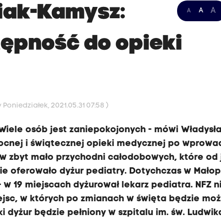
iak-Kamysz:
A
A
A
tępność do opieki
Poniedziałek, 2021.05.31 07:58 )
 Wiele osób jest zaniepokojonych - mówi Władysł
ocnej i świątecznej opieki medycznej po wprowa
ców zbyt mało przychodni całodobowych, które od 
zie oferowało dyżur pediatry. Dotychczas w Mało
w 19 miejscach dyżurował lekarz pediatra. NFZ n
iejsc, w których po zmianach w święta będzie mo
i dyżur będzie pełniony w szpitalu im. św. Ludwik