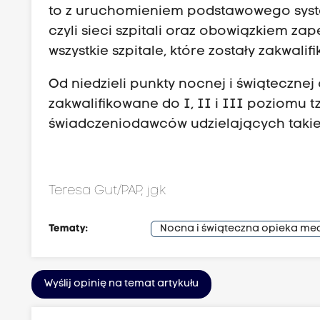
to z uruchomieniem podstawowego syste
czyli sieci szpitali oraz obowiązkiem za
wszystkie szpitale, które zostały zakwalif
Od niedzieli punkty nocnej i świąteczne
zakwalifikowane do I, II i III poziomu tzw
świadczeniodawców udzielających takiej 
Teresa Gut/PAP, jgk
Tematy:
Nocna i świąteczna opieka m
Wyślij opinię na temat artykułu