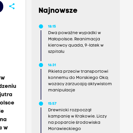
share
Najnowsze
18:15
Dwa poważne wypadki w
Małopolsce. Reanimacja
kierowcy quada, 9-latek w
szpitalu
16:31
Pikieta przeciw transportowi
aw
konnemu do Morskiego Oka;
wozacy zarzucają aktywistom
dzeniu
manipulacje
jutra
polsce
15:57
Drewnicki rozpoczął
ie
kampanię w Krakowie. Liczy
żna
na poparcie środowiska
a w
Morawieckiego