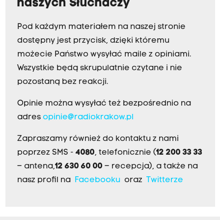
naszych Słuchaczy
Pod każdym materiałem na naszej stronie
dostępny jest przycisk, dzięki któremu
możecie Państwo wysyłać maile z opiniami.
Wszystkie będą skrupulatnie czytane i nie
pozostaną bez reakcji.
Opinie można wysyłać też bezpośrednio na
adres
opinie@radiokrakow.pl
Zapraszamy również do kontaktu z nami
poprzez SMS -
4080
, telefonicznie (
12 200 33 33
– antena,
12 630 60 00
– recepcja), a także na
nasz profil na
Facebooku
oraz
Twitterze