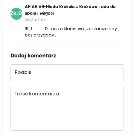
AH AH AH-Młoda Krakula z Krakowa , oda do
AAAKZK,ODUIW
upału i wilgoci
2026-07-07
!!! , ! . ----- Ps. co za kłamstwo , ze starsze ody ,,,
bez przygody .
Dodaj komentarz
Podpis
Treść komentarza