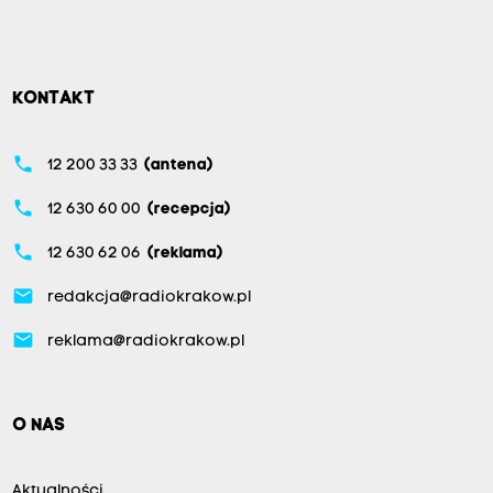
KONTAKT
phone
12 200 33 33
(antena)
phone
12 630 60 00
(recepcja)
phone
12 630 62 06
(reklama)
email
redakcja@radiokrakow.pl
email
reklama@radiokrakow.pl
O NAS
Aktualności