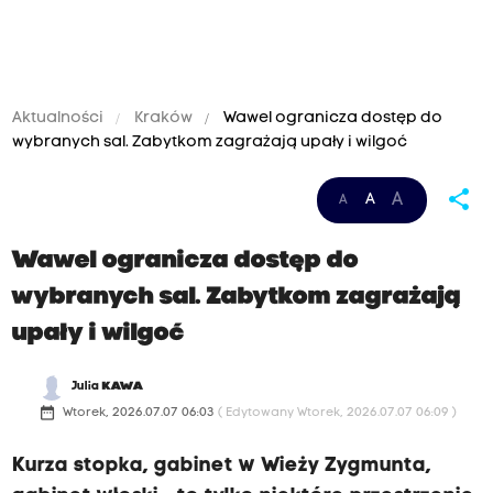
Aktualności
Kraków
Wawel ogranicza dostęp do
wybranych sal. Zabytkom zagrażają upały i wilgoć
share
A
A
A
Wawel ogranicza dostęp do
wybranych sal. Zabytkom zagrażają
upały i wilgoć
Julia
KAWA
date_range
Wtorek, 2026.07.07 06:03
( Edytowany Wtorek, 2026.07.07 06:09 )
Kurza stopka, gabinet w Wieży Zygmunta,