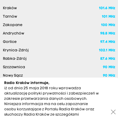
Kraków
101.6 MHz
Tarnów
101 MHz
Zakopane
100 MHz
Andrychów
98.8 MHz
Gorlice
97.4 MHz
Krynica-Zdrój
102.1 MHz
Rabka-Zdrój
87.6 MHz
Szczawnica
90 MHz
Nowy Sącz
90 MHz
Radio Kraków informuje,
iż od dnia 25 maja 2018 roku wprowadza
aktualizację polityki prywatności i zabezpieczeń w
zakresie przetwarzania danych osobowych.
Niniejsza informacja ma na celu zapoznanie
osoby korzystające z Portalu Radia Kraków oraz
słuchaczy Radia Kraków ze szczegółami