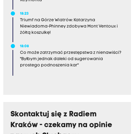
Reymonta
18:23
Triumf na Górze Wiatrów: Katarzyna
Niewiadoma-Phinney zdobywa Mont Ventoux i
żółtą koszulkę!
18:08
Co może zatrzymać przestępstwa z nienawiści?
"Byłbym jednak daleki od sugerowania
prostego podnoszenia kar"
Skontaktuj się z Radiem
Kraków - czekamy na opinie