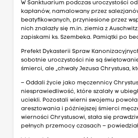
W Sanktuarium podczas uroczystości ods
kapłanów, namalowany przez salezjanów 
beatyfikowanych, przyniesione przez w
nich znalazły się m.in. ziemia z Auschwitz
zapiskami ks. Szembeka. Pamiątki po be
Prefekt Dykasterii Spraw Kanonizacyjnyc
sobotnie uroczystości nie są świętowani
śmierci, ale „chwały Jezusa Chrystusa, 
– Oddali życie jako męczennicy Chrystusa
niesprawiedliwość, które szalały w ubieg
uciekli. Pozostali wierni swojemu powo
aresztowania i późniejszej śmierci męcz
wierności Chrystusowi, stała się prawdz
pełnych przemocy czasach – powiedział