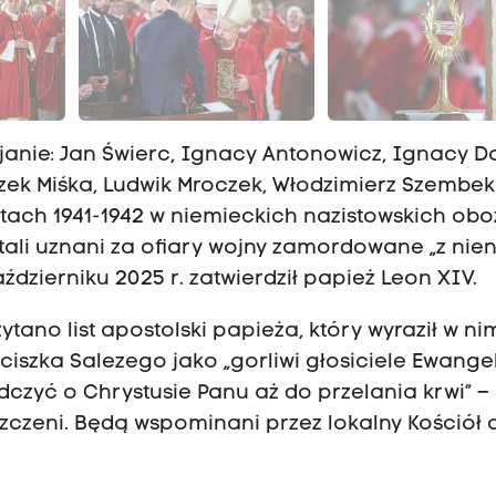
ezjanie: Jan Świerc, Ignacy Antonowicz, Ignacy D
szek Miśka, Ludwik Mroczek, Włodzimierz Szembek 
latach 1941-1942 w niemieckich nazistowskich ob
tali uznani za ofiary wojny zamordowane „z nie
ździerniku 2025 r. zatwierdził papież Leon XIV.
ano list apostolski papieża, który wyraził w ni
ciszka Salezego jako „gorliwi głosiciele Ewangeli
adczyć o Chrystusie Panu aż do przelania krwi” – 
zczeni. Będą wspominani przez lokalny Kościół 