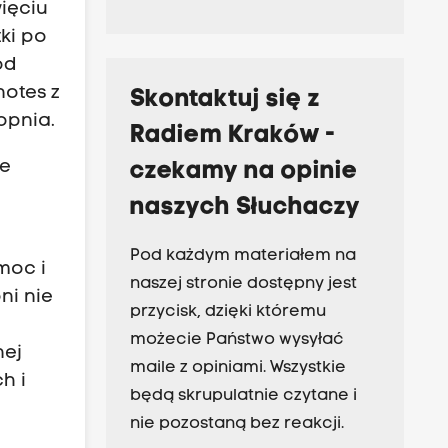
ięciu
ki po
ód
notes z
Skontaktuj się z
opnia.
Radiem Kraków -
że
czekamy na opinie
naszych Słuchaczy
Pod każdym materiałem na
moc i
naszej stronie dostępny jest
ni nie
przycisk, dzięki któremu
możecie Państwo wysyłać
nej
maile z opiniami. Wszystkie
h i
będą skrupulatnie czytane i
nie pozostaną bez reakcji.