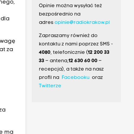
znego,
Opinie można wysyłać też
bezpośrednio na
 dla
adres
opinie@radiokrakow.pl
Zapraszamy również do
 uwagę
kontaktu z nami poprzez SMS -
at za
4080
, telefonicznie (
12 200 33
33
– antena,
12 630 60 00
–
recepcja), a także na nasz
profil na
Facebooku
oraz
Twitterze
cza
ie ma