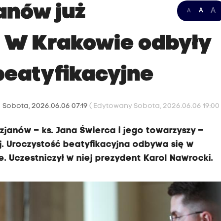
anów już
A
A
A
. W Krakowie odbyły
beatyfikacyjne
Sobota, 2026.06.06 07:19
( Edytowany Sobota, 2026.06.06 19:00 
ezjanów – ks. Jana Świerca i jego towarzyszy –
. Uroczystość beatyfikacyjna odbywa się w
. Uczestniczył w niej prezydent Karol Nawrocki.