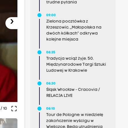
trudne pytania
09:00
›
Zielona pocztówka z
Krzeszowic. „Małopolska na
dwóch kółkach” odkrywa
kolejne miejsca
08:35
Tradycja wciąż żyje. 50.
Międzynarodowe Targi Sztuki
Ludowej w Krakowie
08:30
Śląsk Wrocław - Cracovia /
RELACJA LIVE
crop_free
/ 10
08:10
Tour de Pologne: w niedzielę
zakończenie wyścigu w
Wieliczce. Będą utrudnienia