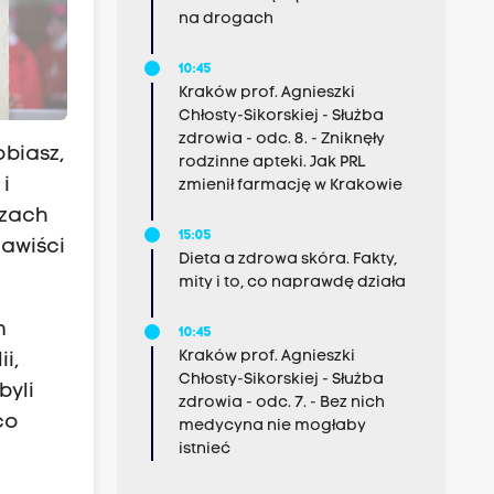
na drogach
10:45
Kraków prof. Agnieszki
Chłosty-Sikorskiej - Służba
zdrowia - odc. 8. - Zniknęły
obiasz,
rodzinne apteki. Jak PRL
i
zmienił farmację w Krakowie
ozach
15:05
nawiści
Dieta a zdrowa skóra. Fakty,
mity i to, co naprawdę działa
m
10:45
Kraków prof. Agnieszki
i,
Chłosty-Sikorskiej - Służba
byli
zdrowia - odc. 7. - Bez nich
co
medycyna nie mogłaby
istnieć