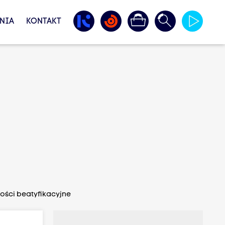
NIA
KONTAKT
tości beatyfikacyjne