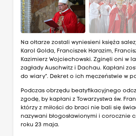
Na ołtarze zostali wyniesieni księża sal
Karol Golda, Franciszek Harazim, Franci
Kazimierz Wojciechowski. Zginęli oni w 
zagłady Auschwitz i Dachau. Kapłani zos
do wiary”. Dekret o ich męczeństwie w pa
Podczas obrzędu beatyfikacyjnego odczyt
zgodę, by kapłani z Towarzystwa św. Fran
którzy z miłości do braci nie bali się świ
nazywani błogosławionymi i corocznie c
roku 23 maja.