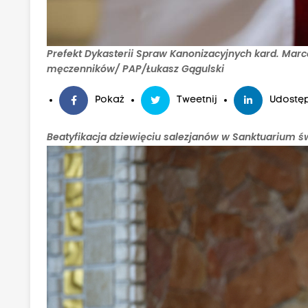
Prefekt Dykasterii Spraw Kanonizacyjnych kard. Marc
męczenników/ PAP/Łukasz Gągulski
Pokaż
Tweetnij
Udostęp
Beatyfikacja dziewięciu salezjanów w Sanktuarium św