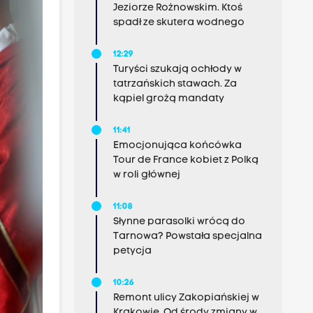
Jeziorze Rożnowskim. Ktoś
spadł ze skutera wodnego
12:29
Turyści szukają ochłody w
tatrzańskich stawach. Za
kąpiel grożą mandaty
11:41
Emocjonująca końcówka
Tour de France kobiet z Polką
w roli głównej
11:08
Słynne parasolki wrócą do
Tarnowa? Powstała specjalna
petycja
10:26
Remont ulicy Zakopiańskiej w
Krakowie. Od środy zmiany w