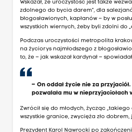
Wskazał, że uroczystość jest także wez
zdolnego do bycia darem”, dla salezjan
błogosławionych, kapłanów – by w posłud
wszystkich wiernych, żeby byli zdolni d
Podczas uroczystości metropolita krako
na życiorys najmłodszego z błogosławiony
to, że – jak wskazał kardynał – spowiada
– On oddał życie nie za przyjaciół.
pozwalała mu w nieprzyjaciołach w
Zwrócił się do młodych, życząc „takiego
wszystkie granice, zwycięża zło dobrem,
Prezydent Karol Nawrocki po zakończeni