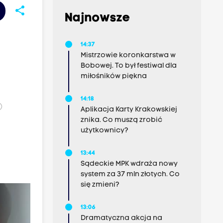
share
Najnowsze
14:37
Mistrzowie koronkarstwa w
Bobowej. To był festiwal dla
miłośników piękna
14:18
)
Aplikacja Karty Krakowskiej
znika. Co muszą zrobić
użytkownicy?
13:44
Sądeckie MPK wdraża nowy
system za 37 mln złotych. Co
się zmieni?
13:06
Dramatyczna akcja na