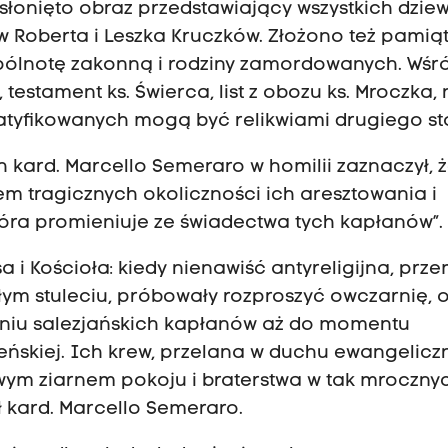
łonięto obraz przedstawiający wszystkich dziew
Roberta i Leszka Kruczków. Złożono też pamiąt
spólnotę zakonną i rodziny zamordowanych. Wśr
, testament ks. Świerca, list z obozu ks. Mroczka, 
atyfikowanych mogą być relikwiami drugiego st
h kard. Marcello Semeraro w homilii zaznaczył, 
em tragicznych okoliczności ich aresztowania i
która promieniuje ze świadectwa tych kapłanów”.
 i Kościoła: kiedy nienawiść antyreligijna, prze
łym stuleciu, próbowały rozproszyć owczarnię, o
łaniu salezjańskich kapłanów aż do momentu
eńskiej. Ich krew, przelana w duchu ewangelicz
iwym ziarnem pokoju i braterstwa w tak mrocznyc
 kard. Marcello Semeraro.