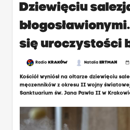
Dziewięciu salezj
błogosławionymi
się uroczystości 
date_range
Radio
KRAKÓW
Natalia
ERTMAN
Kościół wyniósł na ołtarze dziewięciu sal
męczenników z okresu II wojny światowej
Sanktuarium św. Jana Pawła II w Krakowie