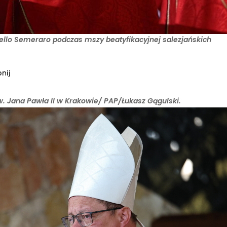
ello Semeraro podczas mszy beatyfikacyjnej salezjańskich
nij
. Jana Pawła II w Krakowie/ PAP/Łukasz Gągulski.