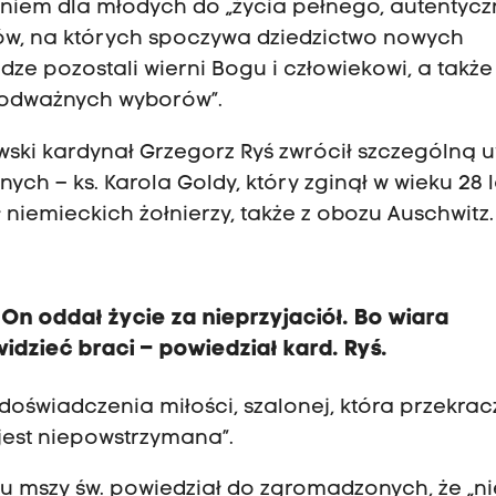
waniem dla młodych do „życia pełnego, autentyc
ów, na których spoczywa dziedzictwo nowych
ze pozostali wierni Bogu i człowiekowi, a także
o „odważnych wyborów”.
wski kardynał Grzegorz Ryś zwrócił szczególną
ch – ks. Karola Goldy, który zginął w wieku 28 l
ł niemieckich żołnierzy, także z obozu Auschwitz.
 On oddał życie za nieprzyjaciół. Bo wiara
idzieć braci – powiedział kard. Ryś.
 doświadczenia miłości, szalonej, która przekra
 jest niepowstrzymana”.
u mszy św. powiedział do zgromadzonych, że „n