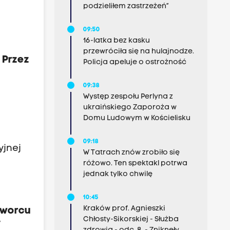
podzieliłem zastrzeżeń”
09:50
16-latka bez kasku
przewróciła się na hulajnodze.
 Przez
Policja apeluje o ostrożność
09:38
Występ zespołu Perlyna z
ukraińskiego Zaporoża w
Domu Ludowym w Kościelisku
09:18
yjnej
W Tatrach znów zrobiło się
różowo. Ten spektakl potrwa
jednak tylko chwilę
10:45
Kraków prof. Agnieszki
 Dworcu
Chłosty-Sikorskiej - Służba
W