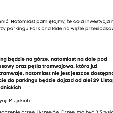
enić. Natomiast pamiętajmy, że cała inwestycja n
rzy parkingu Park and Ride na węźle przesiadk
ing będzie na górze, natomiast na dole pod
usowy oraz pętla tramwajowa, która już
 tramwaje, natomiast nie jest jeszcze dostępn
e do parkingu będzie dojazd od alei 29 List
ądnickich
ji Miejskich.
sadzenie drzew i krzewów. Drzew ma być 3,5 tysi