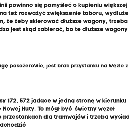
nii powinno się pomyśleć o kupieniu większej 
na też rozważyć zwiększenie taboru, wydłuże
em, że żeby skierować dłuższe wagony, trzeba 
dzo jest skąd zabierać, bo te dłuższe wagony
ę pasażerowie, jest brak przystanku na węźle z 
sy 172, 572 jadące w jedną stronę w kierunku
ę Nowej Huty. To mógł być świetny węzeł
o przestankach dla tramwajów i trzeba wysia
podchodzić