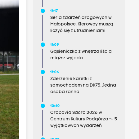
11:17
Seria zdarzeń drogowych w
Małopolsce. Kierowcy muszą
liczyć się z utrudnieniami
11:09
Gąsieniczka z wnętrza liścia
miąższ wyjada
11:06
Zderzenie karetki z
samochodem na DK75. Jedna
osoba ranna
10:40
Cracovia Sacra 2026 w
Centrum Kultury Podgórza ¬- 5
wyjątkowych wydarzeń