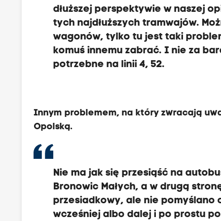
dłuższej perspektywie w naszej opi
tych najdłuższych tramwajów. Moż
wagonów, tylko tu jest taki probl
komuś innemu zabrać. I nie za bar
potrzebne na linii 4, 52.
Innym problemem, na który zwracają uwag
Opolską.
Nie ma jak się przesiąść na autobu
Bronowic Małych, a w drugą stron
przesiadkowy, ale nie pomyślano 
wcześniej albo dalej i po prostu 