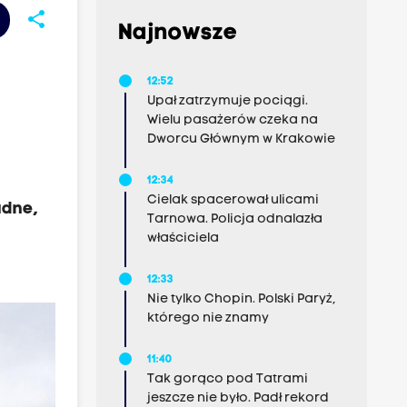
share
Najnowsze
12:52
Upał zatrzymuje pociągi.
Wielu pasażerów czeka na
Dworcu Głównym w Krakowie
12:34
Cielak spacerował ulicami
udne,
Tarnowa. Policja odnalazła
właściciela
12:33
Nie tylko Chopin. Polski Paryż,
którego nie znamy
11:40
Tak gorąco pod Tatrami
jeszcze nie było. Padł rekord