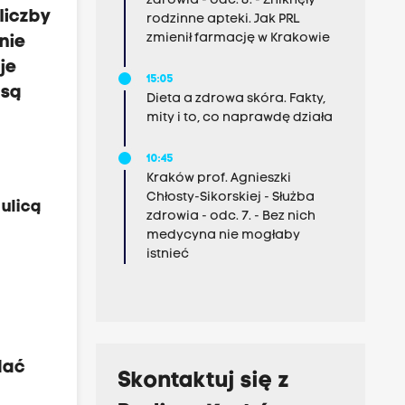
zdrowia - odc. 8. - Zniknęły
liczby
rodzinne apteki. Jak PRL
zmienił farmację w Krakowie
nie
je
15:05
 są
Dieta a zdrowa skóra. Fakty,
mity i to, co naprawdę działa
10:45
Kraków prof. Agnieszki
Chłosty-Sikorskiej - Służba
ulicą
zdrowia - odc. 7. - Bez nich
medycyna nie mogłaby
istnieć
dać
Skontaktuj się z