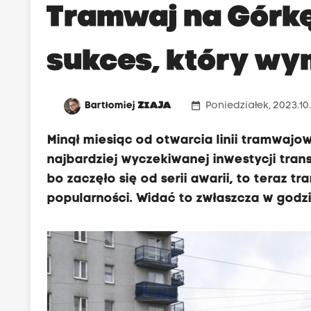
Tramwaj na Górk
sukces, który w
date_range
Bartłomiej
ZIAJA
Poniedziałek, 2023.10.
Minął miesiąc od otwarcia linii tramwajo
najbardziej wyczekiwanej inwestycji tran
bo zaczęło się od serii awarii, to teraz t
popularności. Widać to zwłaszcza w godzi