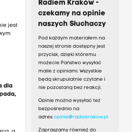
Radiem Kraków -
czekamy na opinie
naszych Słuchaczy
ie jest
owym
Pod każdym materiałem na
naszej stronie dostępny jest
przycisk, dzięki któremu
możecie Państwo wysyłać
maile z opiniami. Wszystkie
będą skrupulatnie czytane i
a dla
nie pozostaną bez reakcji.
opada,
Opinie można wysyłać też
bezpośrednio na
adres
opinie@radiokrakow.pl
Zapraszamy również do
ąca, a