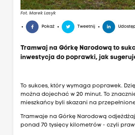
Fot. Marek Lasyk
Pokaż
Tweetnij
Udostęp
Tramwaj na Górkę Narodową to sukce
inwestycja do poprawki, jak sugeru
To sukces, który wymaga poprawek. Dzięk
można dojechać w 20 minut. To znacznie
mieszkańcy byli skazani na przepełnion
Tramwaje na Górkę Narodową odjeżdżają
ponad 70 tysięcy kilometrów - czyli pra