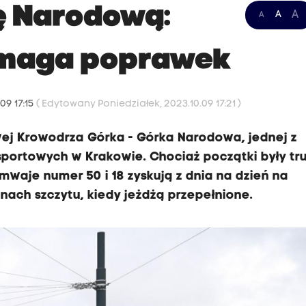
ę Narodową:
A
A
A
ymaga poprawek
09 17:15
( Edytowany Poniedziałek, 2023.10.09 17:21 )
wej Krowodrza Górka - Górka Narodowa, jednej z
sportowych w Krakowie. Chociaż początki były tr
ramwaje numer 50 i 18 zyskują z dnia na dzień na
nach szczytu, kiedy jeżdżą przepełnione.