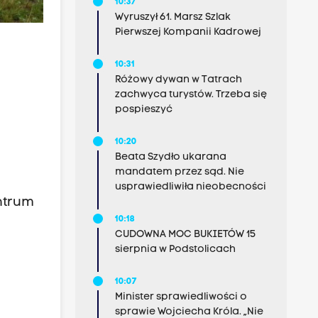
10:37
Wyruszył 61. Marsz Szlak
Pierwszej Kompanii Kadrowej
10:31
Różowy dywan w Tatrach
zachwyca turystów. Trzeba się
pospieszyć
10:20
Beata Szydło ukarana
mandatem przez sąd. Nie
usprawiedliwiła nieobecności
ntrum
10:18
CUDOWNA MOC BUKIETÓW 15
sierpnia w Podstolicach
10:07
Minister sprawiedliwości o
sprawie Wojciecha Króla. „Nie