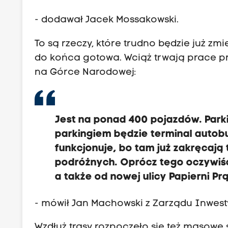
- dodawał Jacek Mossakowski.
To są rzeczy, które trudno będzie już zmi
do końca gotowa. Wciąż trwają prace p
na Górce Narodowej:
Jest na ponad 400 pojazdów. Park
parkingiem będzie terminal autob
funkcjonuje, bo tam już zakręcają
podróżnych. Oprócz tego oczywiści
a także od nowej ulicy Papierni Pr
- mówił Jan Machowski z Zarządu Inwestyc
Wzdłuż trasy rozpoczęło się też masowe 