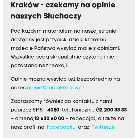
Kraków - czekamy na opinie
naszych Słuchaczy
Pod każdym materiałem na naszej stronie
dostępny jest przycisk, dzięki któremu
możecie Państwo wysyłać maile z opiniami.
Wszystkie będą skrupulatnie czytane i nie
pozostaną bez reakcji.
Opinie można wysyłać też bezpośrednio na
adres
opinie@radiokrakow.pl
Zapraszamy również do kontaktu z nami
poprzez SMS -
4080
, telefonicznie (
12 200 33 33
– antena,
12 630 60 00
– recepcja), a także na
nasz profil na
Facebooku
oraz
Twitterze