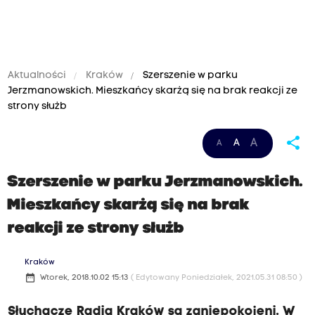
Aktualności
Kraków
Szerszenie w parku
Jerzmanowskich. Mieszkańcy skarżą się na brak reakcji ze
strony służb
share
A
A
A
Szerszenie w parku Jerzmanowskich.
Mieszkańcy skarżą się na brak
reakcji ze strony służb
Kraków
date_range
Wtorek, 2018.10.02 15:13
( Edytowany Poniedziałek, 2021.05.31 08:50 )
Słuchacze Radia Kraków są zaniepokojeni. W