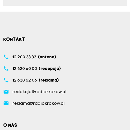
KONTAKT
phone
12 200 33 33
(antena)
phone
12 630 60 00
(recepcja)
phone
12 630 62 06
(reklama)
email
redakcja@radiokrakow.pl
email
reklama@radiokrakow.pl
O NAS