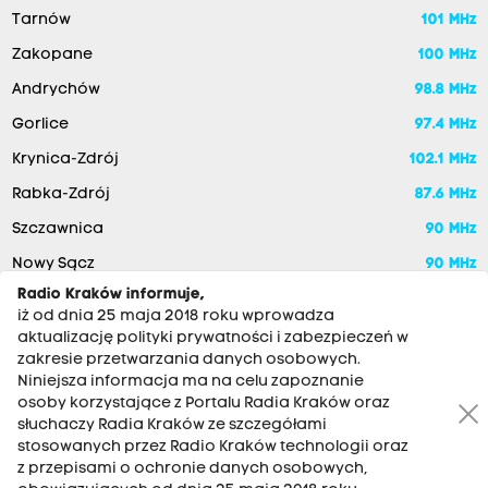
Tarnów
101 MHz
Zakopane
100 MHz
Andrychów
98.8 MHz
Gorlice
97.4 MHz
Krynica-Zdrój
102.1 MHz
Rabka-Zdrój
87.6 MHz
Szczawnica
90 MHz
Nowy Sącz
90 MHz
Radio Kraków informuje,
iż od dnia 25 maja 2018 roku wprowadza
aktualizację polityki prywatności i zabezpieczeń w
zakresie przetwarzania danych osobowych.
Niniejsza informacja ma na celu zapoznanie
osoby korzystające z Portalu Radia Kraków oraz
słuchaczy Radia Kraków ze szczegółami
stosowanych przez Radio Kraków technologii oraz
RADIO KRAKÓW SA. Aleja Juliusza Słowackiego 22, 30-007
z przepisami o ochronie danych osobowych,