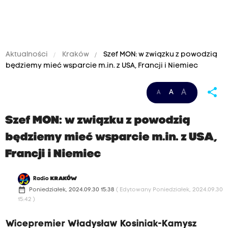
Aktualności
Kraków
Szef MON: w związku z powodzią
będziemy mieć wsparcie m.in. z USA, Francji i Niemiec
share
A
A
A
Szef MON: w związku z powodzią
będziemy mieć wsparcie m.in. z USA,
Francji i Niemiec
Radio
KRAKÓW
date_range
Poniedziałek, 2024.09.30 15:38
( Edytowany Poniedziałek, 2024.09.30
15:42 )
Wicepremier Władysław Kosiniak-Kamysz