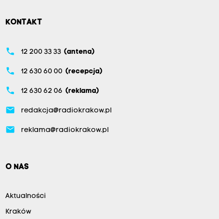
KONTAKT
phone
12 200 33 33
(antena)
phone
12 630 60 00
(recepcja)
phone
12 630 62 06
(reklama)
email
redakcja@radiokrakow.pl
email
reklama@radiokrakow.pl
O NAS
Aktualności
Kraków