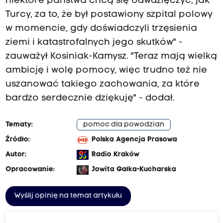
niektóre państwa chcą się odwdzięczyć, jak
Turcy, za to, że był postawiony szpital polowy
w momencie, gdy doświadczyli trzęsienia
ziemi i katastrofalnych jego skutków" -
zauważył Kosiniak-Kamysz. "Teraz mają wielką
ambicję i wolę pomocy, więc trudno też nie
uszanować takiego zachowania, za które
bardzo serdecznie dziękuję" - dodał.
Tematy:
pomoc dla powodzian
Źródło:
Polska Agencja Prasowa
Autor:
Radio Kraków
Opracowanie:
Jowita Gałka-Kucharska
Wyślij opinię na temat artykułu