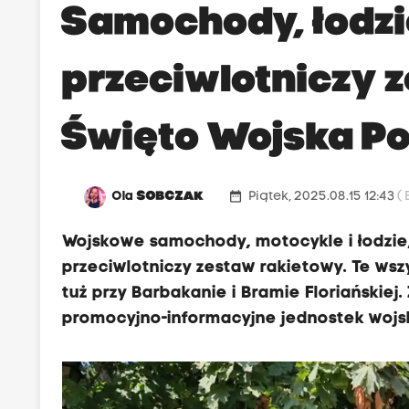
Samochody, łodzi
przeciwlotniczy 
Święto Wojska Po
date_range
Ola
SOBCZAK
Piątek, 2025.08.15 12:43
(
Wojskowe samochody, motocykle i łodzie
przeciwlotniczy zestaw rakietowy. Te ws
tuż przy Barbakanie i Bramie Floriańskiej
promocyjno-informacyjne jednostek woj