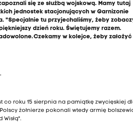
apoznali się ze służbą wojskową. Mamy tutaj
tkich jednostek stacjonujących w Garnizonie
a. "Specjalnie tu przyjechaliśmy, żeby zobac
jpiękniejszy dzień roku. Świętujemy razem.
 zadowolone. Czekamy w kolejce, żeby założyć
 co roku 15 sierpnia na pamiątkę zwycięskiej d
 Polscy żołnierze pokonali wtedy armię bolszewi
d Wisłą".