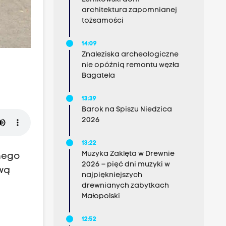
architektura zapomnianej
tożsamości
14:09
Znaleziska archeologiczne
nie opóźnią remontu węzła
Bagatela
13:39
Barok na Spiszu Niedzica
2026
13:22
Muzyka Zaklęta w Drewnie
nego
2026 – pięć dni muzyki w
ową
najpiękniejszych
drewnianych zabytkach
Małopolski
12:52