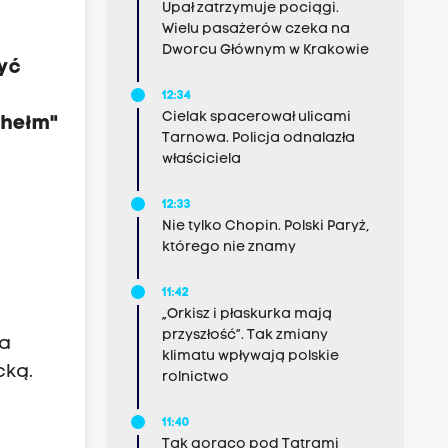
Upał zatrzymuje pociągi.
Wielu pasażerów czeka na
Dworcu Głównym w Krakowie
zyć
12:34
Cielak spacerował ulicami
 hełm"
Tarnowa. Policja odnalazła
właściciela
12:33
Nie tylko Chopin. Polski Paryż,
którego nie znamy
11:42
„Orkisz i płaskurka mają
przyszłość”. Tak zmiany
la
klimatu wpływają polskie
cką.
rolnictwo
11:40
Tak gorąco pod Tatrami