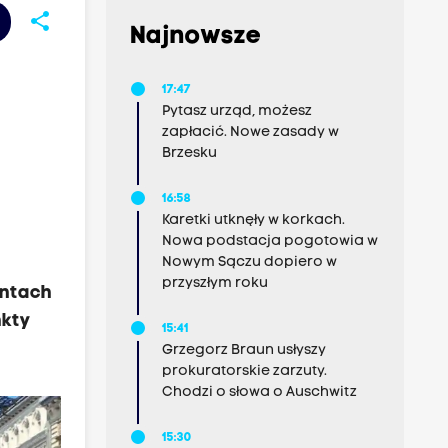
share
Najnowsze
17:47
Pytasz urząd, możesz
zapłacić. Nowe zasady w
Brzesku
16:58
Karetki utknęły w korkach.
Nowa podstacja pogotowia w
Nowym Sączu dopiero w
przyszłym roku
antach
nkty
15:41
Grzegorz Braun usłyszy
prokuratorskie zarzuty.
Chodzi o słowa o Auschwitz
15:30