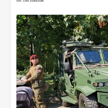
fot: Ola Sobczak
‹