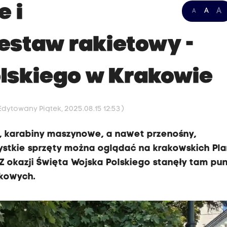
e i
A
A
A
zestaw rakietowy -
lskiego w Krakowie
 Edytowany Piątek, 2025.08.15 12:53 )
, karabiny maszynowe, a nawet przenośny,
zystkie sprzęty można oglądać na krakowskich Pl
. Z okazji Święta Wojska Polskiego stanęły tam pu
skowych.