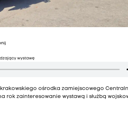
nij
edzający wystawę
z krakowskiego ośrodka zamiejscowego Central
na rok zainteresowanie wystawą i służbą wojsk