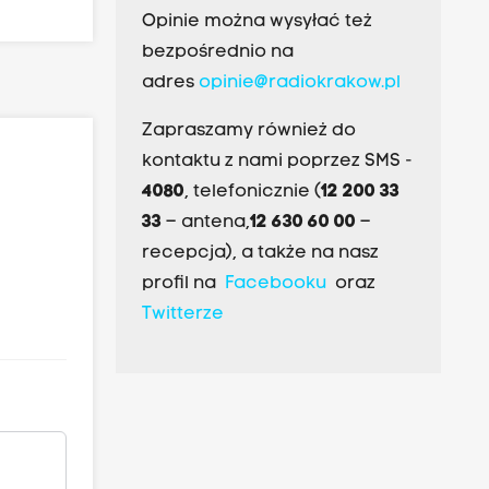
Opinie można wysyłać też
bezpośrednio na
adres
opinie@radiokrakow.pl
Zapraszamy również do
kontaktu z nami poprzez SMS -
4080
, telefonicznie (
12 200 33
33
– antena,
12 630 60 00
–
recepcja), a także na nasz
profil na
Facebooku
oraz
Twitterze