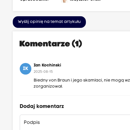
Wyślij opinię na temat artykułu
Komentarze (1)
Ian Kochinski
IK
2025-08-15
Biedny von Braun i jego skamlaci, nie mogą wzią
zorganizował.
Dodaj komentarz
Podpis