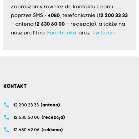
Zapraszamy również do kontaktu z nami
poprzez SMS -
4080
, telefonicznie (
12 200 33 33
– antena,
12 630 60 00
– recepcja), a także na
nasz profil na
Facebooku
oraz
Twitterze
KONTAKT
phone
12 200 33 33
(antena)
phone
12 630 60 00
(recepcja)
phone
12 630 62 06
(reklama)