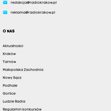
email
redakcja@radiokrakow.pl
email
reklama@radiokrakow.pl
O NAS
Aktualności
Kraków
Tarnów
Małopolska Zachodnia
Nowy Sącz
Podhale
Gorlice
Ludzie Radia
Regulamin konkursów