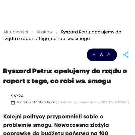
Aktualności
Kraków
Ryszard Petru: apelujemy do
rządu o raport z tego, co robi ws. smogu
share
A
A
A
Ryszard Petru: apelujemy do rządu o
raport z tego, co robi ws. smogu
Kraków
date_range
Piątek, 2017.01.20 16:24
( Edytowany Poniedziałek, 2021.05.31 09:07 )
Kolejni politycy przypomnieli sobie o
problemie smogu. Nowoczesna złożyła
poprawkę do budżetu państwa na 100