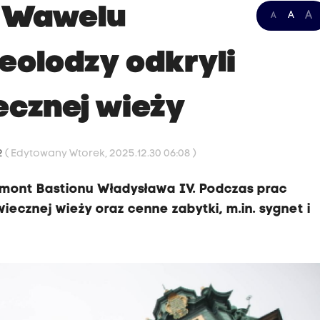
a Wawelu
A
A
A
eolodzy odkryli
ecznej wieży
2
( Edytowany Wtorek, 2025.12.30 06:08 )
mont Bastionu Władysława IV. Podczas prac
iecznej wieży oraz cenne zabytki, m.in. sygnet i