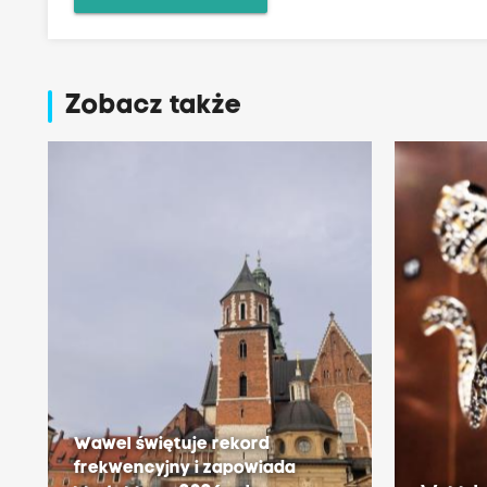
Zobacz także
Wawel świętuje rekord
frekwencyjny i zapowiada