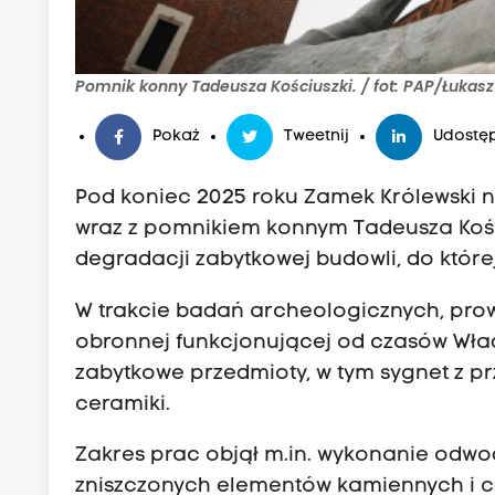
Pomnik konny Tadeusza Kościuszki. / fot: PAP/Łukasz
Pokaż
Tweetnij
Udostęp
Pod koniec 2025 roku Zamek Królewski 
wraz z pomnikiem konnym Tadeusza Kości
degradacji zabytkowej budowli, do któr
W trakcie badań archeologicznych, prowa
obronnej funkcjonującej od czasów Wład
zabytkowe przedmioty, w tym sygnet z p
ceramiki.
Zakres prac objął m.in. wykonanie odw
zniszczonych elementów kamiennych i 