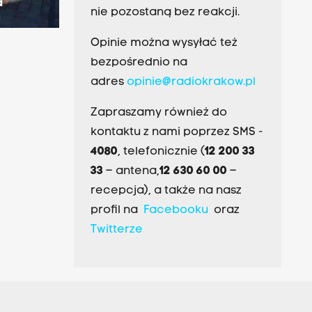
a
nie pozostaną bez reakcji.
Opinie można wysyłać też
bezpośrednio na
adres
opinie@radiokrakow.pl
Zapraszamy również do
kontaktu z nami poprzez SMS -
4080
, telefonicznie (
12 200 33
33
– antena,
12 630 60 00
–
recepcja), a także na nasz
profil na
Facebooku
oraz
Twitterze