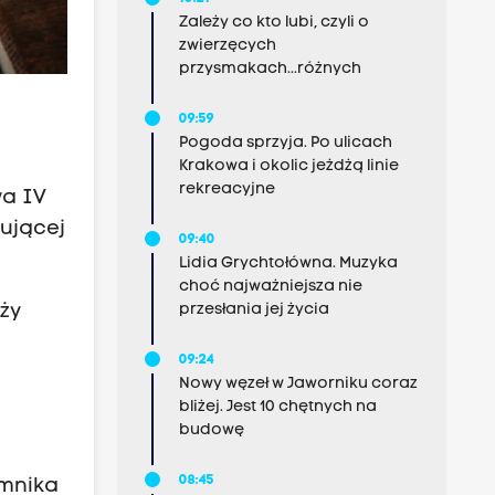
Zależy co kto lubi, czyli o
zwierzęcych
przysmakach...różnych
09:59
Pogoda sprzyja. Po ulicach
Krakowa i okolic jeżdżą linie
rekreacyjne
wa IV
ującej
09:40
Lidia Grychtołówna. Muzyka
choć najważniejsza nie
ży
przesłania jej życia
09:24
Nowy węzeł w Jaworniku coraz
bliżej. Jest 10 chętnych na
budowę
08:45
omnika