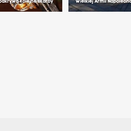
odkrywa kolejne skarby
Wielkiej Armii Napoleon