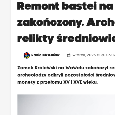
Remont bastei n
zakończony. Arch
relikty średniowi
date_range
Radio
KRAKÓW
Wtorek, 2025.12.30 06:0
Zamek Królewski na Wawelu zakończył re
archeolodzy odkryli pozostałości średniow
monety z przełomu XV i XVI wieku.