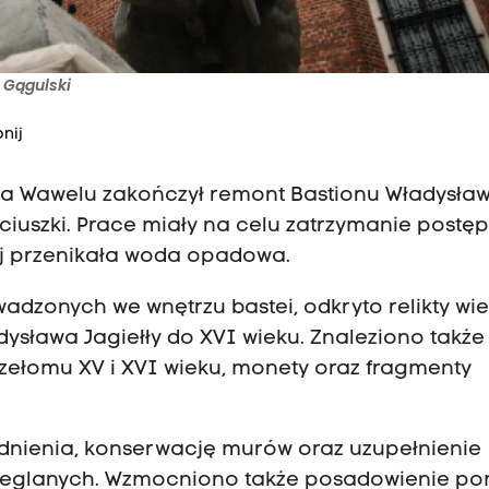
 Gągulski
nij
na Wawelu zakończył remont Bastionu Władysła
uszki. Prace miały na celu zatrzymanie postęp
ej przenikała woda opadowa.
dzonych we wnętrzu bastei, odkryto relikty wie
ysława Jagiełły do XVI wieku. Znaleziono także
rzełomu XV i XVI wieku, monety oraz fragmenty
odnienia, konserwację murów oraz uzupełnienie
ceglanych. Wzmocniono także posadowienie p