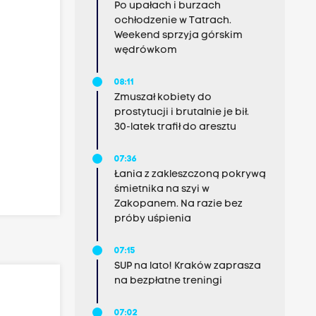
Po upałach i burzach
ochłodzenie w Tatrach.
Weekend sprzyja górskim
wędrówkom
08:11
Zmuszał kobiety do
prostytucji i brutalnie je bił.
30-latek trafił do aresztu
07:36
Łania z zakleszczoną pokrywą
śmietnika na szyi w
Zakopanem. Na razie bez
próby uśpienia
07:15
SUP na lato! Kraków zaprasza
na bezpłatne treningi
07:02