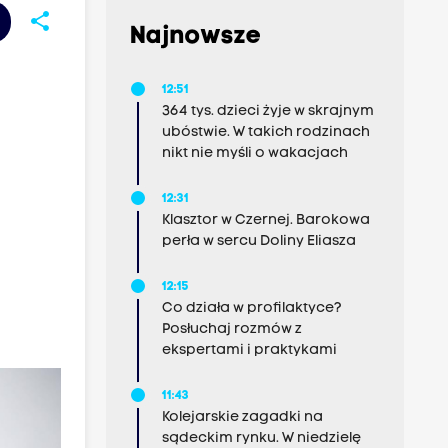
share
Najnowsze
12:51
364 tys. dzieci żyje w skrajnym
ubóstwie. W takich rodzinach
nikt nie myśli o wakacjach
12:31
Klasztor w Czernej. Barokowa
perła w sercu Doliny Eliasza
12:15
Co działa w profilaktyce?
Posłuchaj rozmów z
ekspertami i praktykami
11:43
Kolejarskie zagadki na
sądeckim rynku. W niedzielę