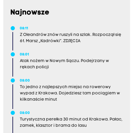
Najnowsze
08:11
Z Oleandrów znów ruszyli na szlak. Rozpoczął się
61. Marsz „Kadrówki”. ZDJĘCIA
08:01
Atak nożem w Nowym Sączu. Podejrzany w
rękach policji
08:00
To jedno z najlepszych miejsc na rowerowy
wypad z Krakowa. Dojedziesz tam pociągiem w
kilkanaście minut
08:00
Turystyczna perełka 30 minut od Krakowa. Pałac,
zamek, klasztor i brama do lasu