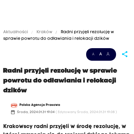
Aktualności
Kraków
Radni przyjęli rezolucję w
sprawie powrotu do odławiania i relokacji dzików
share
A
A
A
Radni przyjęli rezolucję w sprawie
powrotu do odławiania i relokacji
dzików
Polska Agencja Prasowa
date_range
Środa, 2024.01.31 19:04
( Edytowany Środa, 2024.01.31 19:08 )
Krakowscy radni przyjęli w środę rezolucję, w