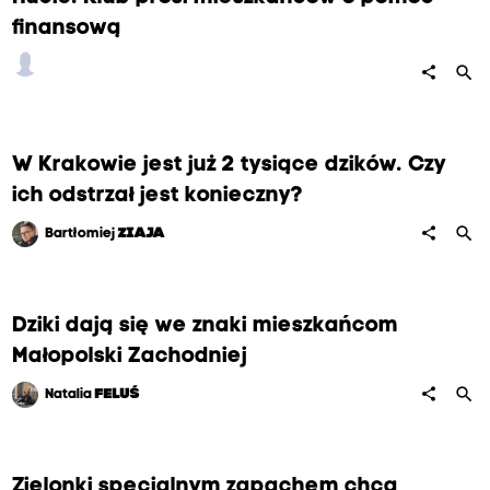
finansową
search
share
W Krakowie jest już 2 tysiące dzików. Czy
ich odstrzał jest konieczny?
search
share
Bartłomiej
ZIAJA
Dziki dają się we znaki mieszkańcom
Małopolski Zachodniej
search
share
Natalia
FELUŚ
Zielonki specjalnym zapachem chcą