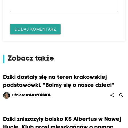
DODAJ KOMENTARZ
Zobacz także
Dziki dostały się na teren krakowskiej
podstawówki. "Boimy się o nasze dzieci"
search
share
Elżbieta
RACZYŃSKA
Dziki zniszczyły boisko KS Albertus w Nowej
Hucie. Klub prosi mieszkańców o pomoc