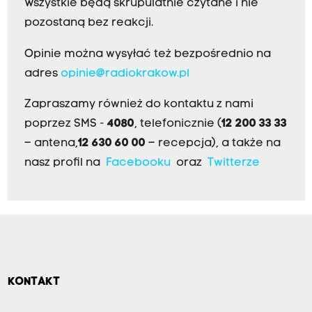
Wszystkie będą skrupulatnie czytane i nie
pozostaną bez reakcji.
Opinie można wysyłać też bezpośrednio na
adres
opinie@radiokrakow.pl
Zapraszamy również do kontaktu z nami
poprzez SMS -
4080
, telefonicznie (
12 200 33 33
– antena,
12 630 60 00
– recepcja), a także na
nasz profil na
Facebooku
oraz
Twitterze
KONTAKT