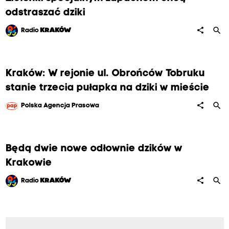
odstraszać dziki
search
share
Radio
KRAKÓW
Kraków: W rejonie ul. Obrońców Tobruku
stanie trzecia pułapka na dziki w mieście
search
share
Polska Agencja Prasowa
Będą dwie nowe odłownie dzików w
Krakowie
search
share
Radio
KRAKÓW