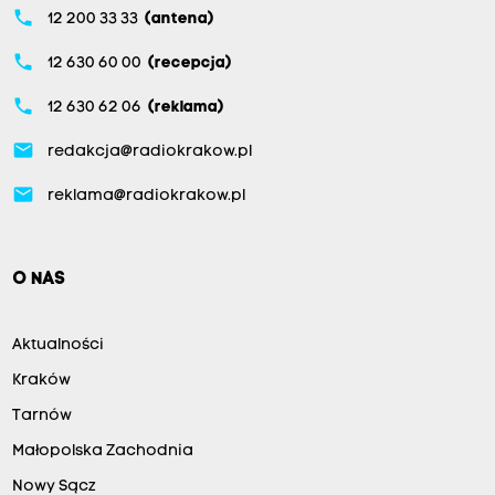
phone
12 200 33 33
(antena)
phone
12 630 60 00
(recepcja)
phone
12 630 62 06
(reklama)
email
redakcja@radiokrakow.pl
email
reklama@radiokrakow.pl
O NAS
Aktualności
Kraków
Tarnów
Małopolska Zachodnia
Nowy Sącz