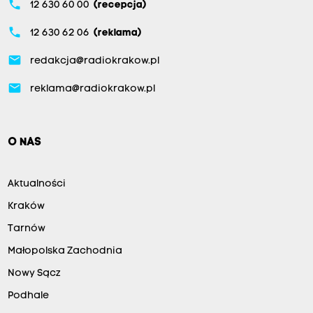
phone
12 630 60 00
(recepcja)
phone
12 630 62 06
(reklama)
email
redakcja@radiokrakow.pl
email
reklama@radiokrakow.pl
O NAS
Aktualności
Kraków
Tarnów
Małopolska Zachodnia
Nowy Sącz
Podhale