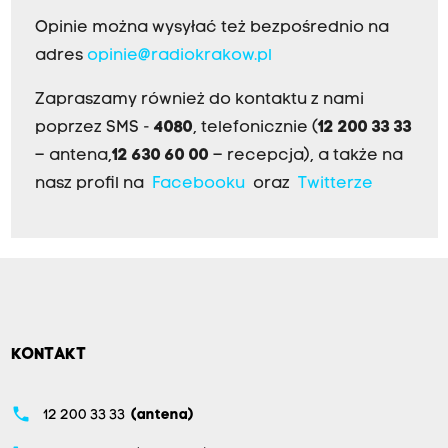
Opinie można wysyłać też bezpośrednio na
adres
opinie@radiokrakow.pl
Zapraszamy również do kontaktu z nami
poprzez SMS -
4080
, telefonicznie (
12 200 33 33
– antena,
12 630 60 00
– recepcja), a także na
nasz profil na
Facebooku
oraz
Twitterze
KONTAKT
phone
12 200 33 33
(antena)