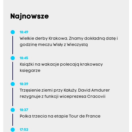
Najnowsze
18:49
Wielkie derby Krakowa. Znamy dokładną datę i
godzinę meczu Wisły z Wieczystą
18:45
Książki na wakacje polecają krakowscy
księgarze
18:39
Trzęsienie ziemi przy Kałuży. David Amdurer
rezygnuje z funkcji wiceprezesa Cracovii
18:37
Polka trzecia na etapie Tour de France
17:52