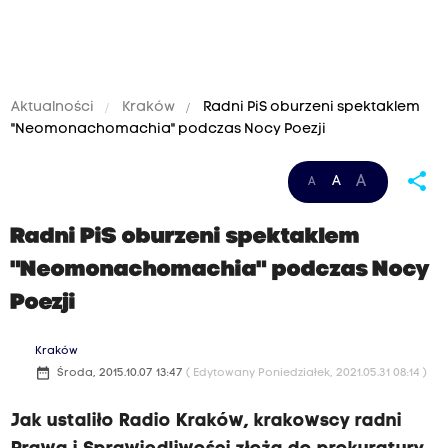
Aktualności
Kraków
Radni PiS oburzeni spektaklem
"Neomonachomachia" podczas Nocy Poezji
share
A
A
A
Radni PiS oburzeni spektaklem
"Neomonachomachia" podczas Nocy
Poezji
Kraków
date_range
Środa, 2015.10.07 13:47
( Edytowany Poniedziałek, 2021.05.31 08:14 )
Jak ustaliło Radio Kraków, krakowscy radni