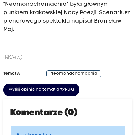
"Neomonachomachia" była głównym
punktem krakowskiej Nocy Poezji. Scenariusz
plenerowego spektaklu napisał Bronisław
Maj.
(RK/ew)
Tematy:
Neomonachomachia
Wyślij opinię na temat artykułu
Komentarze (0)