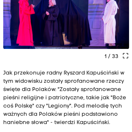
crop_free
1
/ 33
Jak przekonuje radny Ryszard Kapuściński w
tym widowisku zostały sprofanowane rzeczy
święte dla Polaków: "Zostały sprofanowane
pieśni religijne i patriotyczne, takie jak "Boże
coś Polskę" czy "Legiony". Pod melodię tych
ważnych dla Polaków pieśni podstawiono
haniebne słowa" - twierdzi Kapuściński.