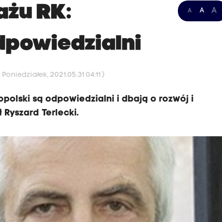
ażu RK:
A
A
A
dpowiedzialni
Poniedziałek, 2021.05.31 04:11 )
polski są odpowiedzialni i dbają o rozwój i
Ryszard Terlecki.