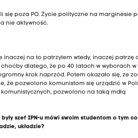
źli się poza PO. Życie polityczne na marginesie po
 a nie aktywność.
 inaczej na to patrzyłem wtedy, inaczej patrzę d
 choćby dlatego, że po 40 latach w wyborach w
ogromny krok naprzód. Potem okazało się, ze zos
e, że pozwolono komunistom się urządzić w Pols
i komunistycznych, pozwolono na taką mdłą
a, były szef IPN-u mówi swoim studentom o tym co
adzie, układzie?