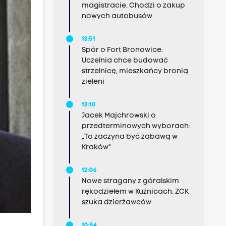
magistracie. Chodzi o zakup
nowych autobusów
13:51
Spór o Fort Bronowice.
Uczelnia chce budować
strzelnicę, mieszkańcy bronią
zieleni
13:10
Jacek Majchrowski o
przedterminowych wyborach:
„To zaczyna być zabawą w
Kraków”
12:06
Nowe stragany z góralskim
rękodziełem w Kuźnicach. ZCK
szuka dzierżawców
10:54