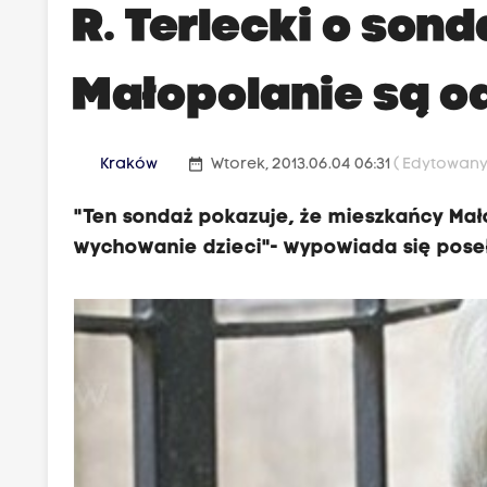
R. Terlecki o sond
Małopolanie są o
date_range
Kraków
Wtorek, 2013.06.04 06:31
( Edytowany 
"Ten sondaż pokazuje, że mieszkańcy Mało
wychowanie dzieci"- wypowiada się poseł 