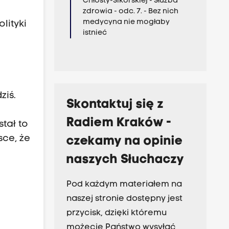
Chłosty-Sikorskiej - Służba
zdrowia - odc. 7. - Bez nich
medycyna nie mogłaby
lityki
istnieć
ziś.
Skontaktuj się z
Radiem Kraków -
tał to
ce, że
czekamy na opinie
naszych Słuchaczy
Pod każdym materiałem na
naszej stronie dostępny jest
przycisk, dzięki któremu
możecie Państwo wysyłać