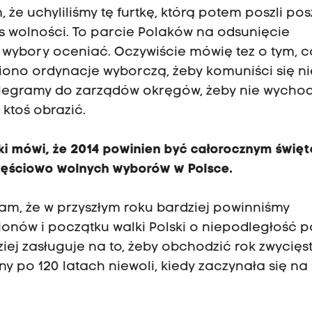
 że uchyliliśmy tę furtkę, którą potem poszli posz
ces wolności. To parcie Polaków na odsunięcie
 wybory oceniać. Oczywiście mówię tez o tym, c
eniono ordynacje wyborczą, żeby komuniści się ni
elegramy do zarządów okręgów, żeby nie wychod
 ktoś obrazić.
i mówi, że 2014 powinien być całorocznym świę
częściowo wolnych wyborów w Polsce.
am, że w przyszłym roku bardziej powinniśmy
onów i początku walki Polski o niepodległość p
iej zasługuje na to, żeby obchodzić rok zwycięs
y po 120 latach niewoli, kiedy zaczynała się n