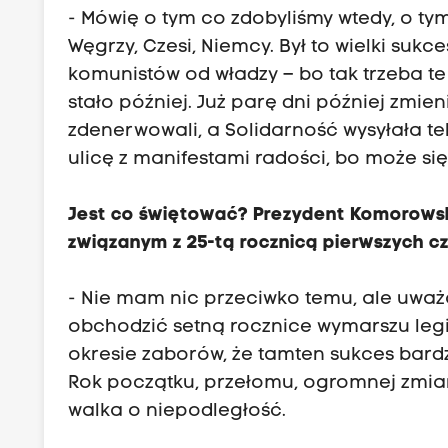
- Mówię o tym co zdobyliśmy wtedy, o tym,
Węgrzy, Czesi, Niemcy. Był to wielki suk
komunistów od władzy – bo tak trzeba te
stało później. Już parę dni później zmi
zdenerwowali, a Solidarność wysyłała t
ulicę z manifestami radości, bo może się
Jest co świętować? Prezydent Komorowsk
związanym z 25-tą rocznicą pierwszych 
- Nie mam nic przeciwko temu, ale uważ
obchodzić setną rocznice wymarszu legi
okresie zaborów, że tamten sukces bardz
Rok początku, przełomu, ogromnej zmian
walka o niepodległość.