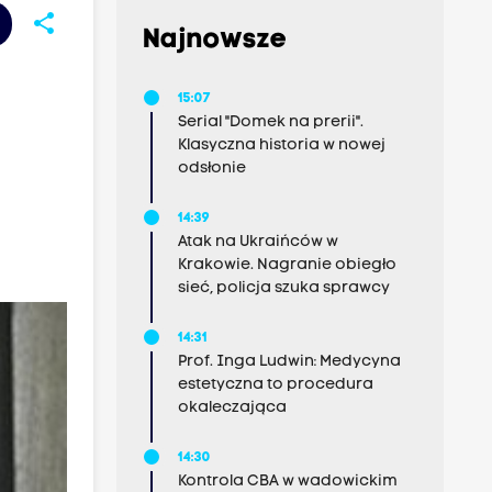
share
Najnowsze
15:07
Serial "Domek na prerii".
Klasyczna historia w nowej
odsłonie
14:39
Atak na Ukraińców w
Krakowie. Nagranie obiegło
sieć, policja szuka sprawcy
14:31
Prof. Inga Ludwin: Medycyna
estetyczna to procedura
okaleczająca
14:30
Kontrola CBA w wadowickim