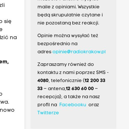
li
maile z opiniami. Wszystkie
będą skrupulatnie czytane i
o się
nie pozostaną bez reakcji.
e
Opinie można wysyłać też
zić na
bezpośrednio na
adres
opinie@radiokrakow.pl
tem,
Zapraszamy również do
kontaktu z nami poprzez SMS -
4080
, telefonicznie (
12 200 33
33
– antena,
12 630 60 00
–
o
recepcja), a także na nasz
twa.
profil na
Facebooku
oraz
a nowo
Twitterze