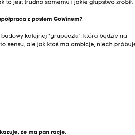
k to jest trudno samemu i jakie głupstwo zrobił.
 współpraca z posłem Gowinem?
 budowy kolejnej "grupeczki", która będzie na
to sensu, ale jak ktoś ma ambicje, niech próbuj
okazuje, że ma pan racje.