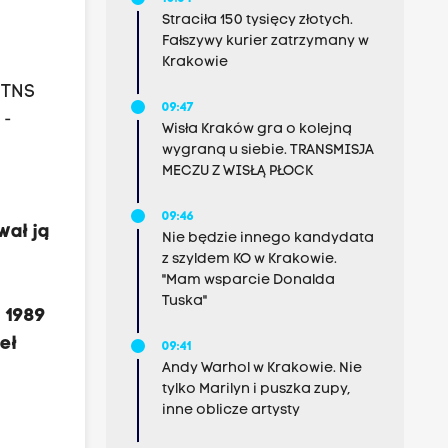
Straciła 150 tysięcy złotych.
Fałszywy kurier zatrzymany w
Krakowie
 TNS
09:47
 -
Wisła Kraków gra o kolejną
wygraną u siebie. TRANSMISJA
MECZU Z WISŁĄ PŁOCK
09:46
wał ją
Nie będzie innego kandydata
z szyldem KO w Krakowie.
"Mam wsparcie Donalda
Tuska"
a 1989
eł
09:41
Andy Warhol w Krakowie. Nie
tylko Marilyn i puszka zupy,
inne oblicze artysty