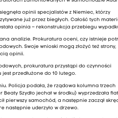
stratorach zamontowanych w samochodzie Audi 
ięgnęła opinii specjalistów z Niemiec, którzy
zytywane już przez biegłych. Całość tych mater
wstała opinia – rekonstrukcja przebiegu wypadk
a analizie. Prokuratura oceni, czy istnieje pot
owych. Swoje wnioski mogą złożyć też strony,
ią opinii.
odowych, prokuratura przystąpi do czynności
jest przedłużone do 10 lutego.
iu. Policja podała, że rządowa kolumna trzech
Beaty Szydło jechał w środku) wyprzedzała fia
ścił pierwszy samochód, a następnie zaczął skr
óre następnie uderzyło w drzewo.