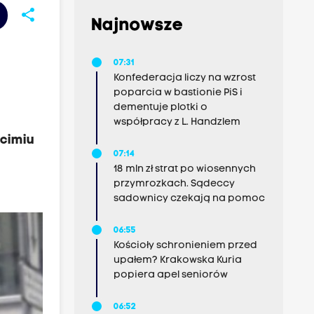
share
Najnowsze
07:31
Konfederacja liczy na wzrost
poparcia w bastionie PiS i
dementuje plotki o
współpracy z L. Handzlem
ęcimiu
07:14
18 mln zł strat po wiosennych
przymrozkach. Sądeccy
sadownicy czekają na pomoc
06:55
Kościoły schronieniem przed
upałem? Krakowska Kuria
popiera apel seniorów
06:52