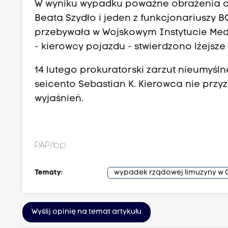
W wyniku wypadku poważne obrażenia ciał
Beata Szydło i jeden z funkcjonariuszy B
przebywała w Wojskowym Instytucie Med
- kierowcy pojazdu - stwierdzono lżejsze
14 lutego prokuratorski zarzut nieumyś
seicento Sebastian K. Kierowca nie przyz
wyjaśnień.
PAP/bp
Tematy:
wypadek rządowej limuzyny w 
Wyślij opinię na temat artykułu