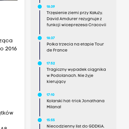
18:39
Trzęsienie ziemi przy Kałuży.
David Amdurer rezygnuje z
funkcji wiceprezesa Cracovii
18:37
cząca
Polka trzecia na etapie Tour
o 2016
de France
17:52
Tragiczny wypadek ciągnika
w Podolanach. Nie żyje
kierujący
17:10
Kolarski hat-trick Jonathana
Milana!
ątków
15:55
Niecodzienny list do GDDKiA.