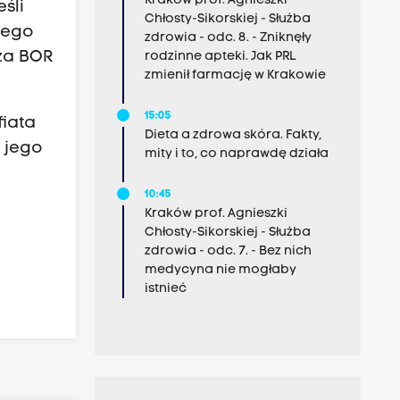
Kraków prof. Agnieszki
śli
Chłosty-Sikorskiej - Służba
utego
zdrowia - odc. 8. - Zniknęły
za BOR
rodzinne apteki. Jak PRL
zmienił farmację w Krakowie
15:05
fiata
Dieta a zdrowa skóra. Fakty,
i jego
mity i to, co naprawdę działa
10:45
Kraków prof. Agnieszki
Chłosty-Sikorskiej - Służba
zdrowia - odc. 7. - Bez nich
medycyna nie mogłaby
istnieć