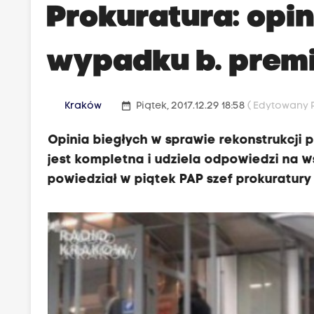
Prokuratura: opin
wypadku b. premi
date_range
Kraków
Piątek, 2017.12.29 18:58
( Edytowany Po
Opinia biegłych w sprawie rekonstrukcji
jest kompletna i udziela odpowiedzi na w
powiedział w piątek PAP szef prokuratury