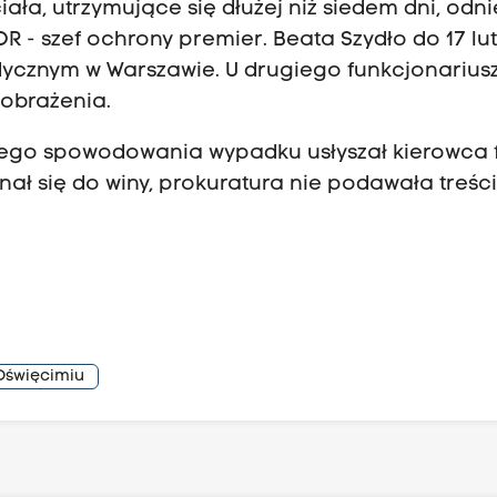
a, utrzymujące się dłużej niż siedem dni, odnie
OR - szef ochrony premier. Beata Szydło do 17 l
ycznym w Warszawie. U drugiego funkcjonarius
 obrażenia.
lnego spowodowania wypadku usłyszał kierowca 
nał się do winy, prokuratura nie podawała treśc
Oświęcimiu