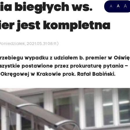
ia biegłych ws.
A
A
A
er jest kompletna
niedziałek, 2021.05.31 08:11 )
 przebiegu wypadku z udziałem b. premier w Oświ
szystkie postawione przez prokuraturę pytania –
 Okręgowej w Krakowie prok. Rafał Babiński.