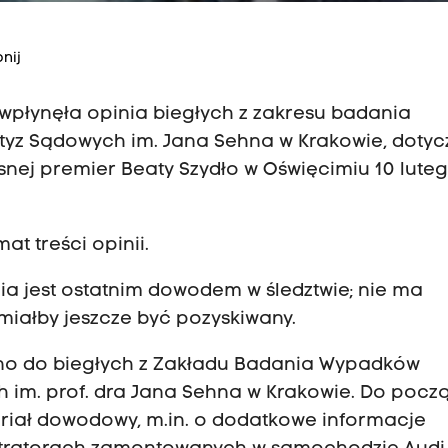
nij
wpłynęła opinia biegłych z zakresu badania
tyz Sądowych im. Jana Sehna w Krakowie, doty
nej premier Beaty Szydło w Oświęcimiu 10 luteg
at treści opinii.
nia jest ostatnim dowodem w śledztwie; nie ma
iałby jeszcze być pozyskiwany.
no do biegłych z Zakładu Badania Wypadków
 im. prof. dra Jana Sehna w Krakowie. Do pocz
teriał dowodowy, m.in. o dodatkowe informacje