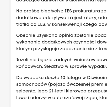
dotyczące danych utrwalonych na reje
Na prośbę biegłych z IES prokuratura zas
dodatkowo odczytywali rejestratory, odc
trafiła do IES, w konsekwencji czego po
Obecnie uzyskana opinia zostanie poddan
wykonania dodatkowych czynności dowod
którym przysługuje zapoznanie się z treśc
Jeżeli nie będzie żadnych wniosków dow
końcowych. Śledztwo w sprawie wypadku 
Do wypadku doszło 10 lutego w Oświęcim
samochodów (pojazd ówczesnej premier 
seicento; jego 21-letni kierowca przepu
lewo i uderzył w auto szefowej rządu, kt