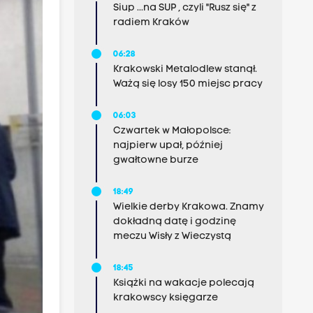
Siup ...na SUP , czyli "Rusz się" z
radiem Kraków
06:28
Krakowski Metalodlew stanął.
Ważą się losy 150 miejsc pracy
06:03
Czwartek w Małopolsce:
najpierw upał, później
gwałtowne burze
18:49
Wielkie derby Krakowa. Znamy
dokładną datę i godzinę
meczu Wisły z Wieczystą
18:45
Książki na wakacje polecają
krakowscy księgarze