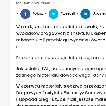
fot: Dominika Panek
Pokaż
Tweetnij
Udostęp
W środę prokuratura poinformowała, że 
wypadków drogowych z Instytutu Eksper
rekonstrukcji przebiegu wypadku ówczes
r.
Prokuratura nie podaje informacji na tem
Jak ustaliła PAP, na obecnym etapie opi
żadnego materiału dowodowego, który m
W czerwcu materiały śledztwa przekaza
Drogowych Instytutu Ekspertyz Sądowych
listopada biegli uzupełniali jeszcze ma