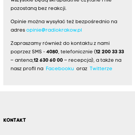
Wszystkie będą skrupulatnie czytane i nie
pozostaną bez reakcji.
Opinie można wysyłać też bezpośrednio na
adres
opinie@radiokrakow.pl
Zapraszamy również do kontaktu z nami
poprzez SMS -
4080
, telefonicznie (
12 200 33 33
– antena,
12 630 60 00
– recepcja), a także na
nasz profil na
Facebooku
oraz
Twitterze
KONTAKT