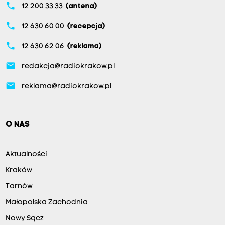
phone
12 200 33 33
(antena)
phone
12 630 60 00
(recepcja)
phone
12 630 62 06
(reklama)
email
redakcja@radiokrakow.pl
email
reklama@radiokrakow.pl
O NAS
Aktualności
Kraków
Tarnów
Małopolska Zachodnia
Nowy Sącz