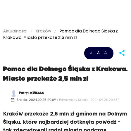
Aktualności
Kraków
Pomoc dla Dolnego Śląska z
Krakowa. Miasto przekaże 2,5 mln zł
share
A
A
A
Pomoc dla Dolnego Śląska z Krakowa.
Miasto przekaże 2,5 mln zł
Patryk
KUBIAK
date_range
Środa, 2024.09.25 20:09
( Edytowany Środa, 2024.09.25 20:38 )
Kraków przekaże 2,5 mln zł gminom na Dolnym
Śląsku, które najbardziej dotknęła powódź -
tak zdecydowali radni miasta podczas