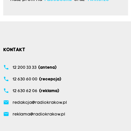
KONTAKT
phone
12 200 33 33
(antena)
phone
12 630 60 00
(recepcja)
phone
12 630 62 06
(reklama)
email
redakcja@radiokrakow.pl
email
reklama@radiokrakow.pl