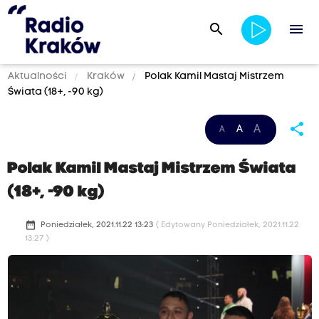
search
menu
Aktualności
Kraków
Polak Kamil Mastaj Mistrzem
Świata (18+, -90 kg)
share
A
A
A
Polak Kamil Mastaj Mistrzem Świata
(18+, -90 kg)
date_range
Poniedziałek, 2021.11.22 13:23
( Edytowany Poniedziałek, 2021.11.22
13:27 )