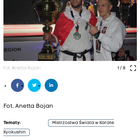
crop_free
Fot. Anetta Bojan
1
/ 8
Fot. Anetta Bojan
Tematy:
Mistrzostwa Świata w Karate
Kyokushin