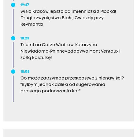
19:47
Wisła Kraków lepsza od imienniczki z Płocka!
Drugie zwycięstwo Białej Gwiazdy przy
Reymonta
18:23
Triumf na Górze Wiatrów: Katarzyna
Niewiadoma-Phinney zdobywa Mont Ventoux i
żółtą koszulkę!
18:08
Co może zatrzymać przestępstwa z nienawiści?
"Byłbym jednak daleki od sugerowania
prostego podnoszenia kar"