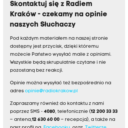
Skontaktuj się z Radiem
Kraków - czekamy na opinie
naszych Słuchaczy
Pod każdym materiałem na naszej stronie
dostępny jest przycisk, dzięki któremu
możecie Państwo wysyłać maile z opiniami.
Wszystkie będą skrupulatnie czytane i nie
pozostaną bez reakcji.
Opinie można wysyłać też bezpośrednio na
adres
opinie@radiokrakow.pl
Zapraszamy również do kontaktu z nami
poprzez SMS -
4080
, telefonicznie (
12 200 33 33
– antena,
12 630 60 00
– recepcja), a także na
nasz profil na
Facebooku
oraz
Twitterze