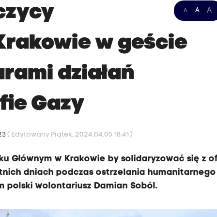
ńczycy
A
A
A
Krakowie w geście
iarami działań
fie Gazy
:23
( Edytowany Piątek, 2024.04.05 18:41 )
ynku Głównym w Krakowie by solidaryzować się z o
atnich dniach podczas ostrzelania humanitarnego
am polski wolontariusz Damian Soból.