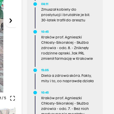
08:11
Zmuszał kobiety do
prostytucji i brutalnie je bił.
›
30-latek trafił do aresztu
10:45
Kraków prof. Agnieszki
Chłosty-Sikorskiej - Służba
zdrowia - odc. 8. - Zniknęły
rodzinne apteki. Jak PRL
zmienił farmację w Krakowie
15:05
Dieta a zdrowa skóra. Fakty,
mity i to, co naprawdę działa
10:45
crop_free
1
/ 5
Kraków prof. Agnieszki
Chłosty-Sikorskiej - Służba
zdrowia - odc. 7. - Bez nich