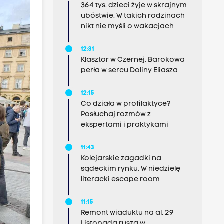
364 tys. dzieci żyje w skrajnym
ubóstwie. W takich rodzinach
nikt nie myśli o wakacjach
12:31
Klasztor w Czernej. Barokowa
perła w sercu Doliny Eliasza
12:15
Co działa w profilaktyce?
Posłuchaj rozmów z
ekspertami i praktykami
11:43
Kolejarskie zagadki na
sądeckim rynku. W niedzielę
literacki escape room
11:15
Remont wiaduktu na al. 29
Listopada rusza w