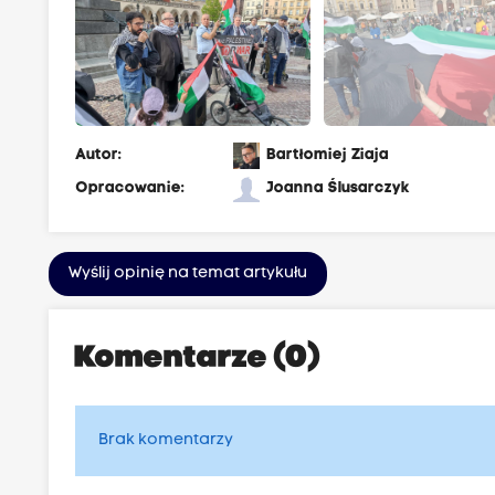
Autor:
Bartłomiej Ziaja
Opracowanie:
Joanna Ślusarczyk
Wyślij opinię na temat artykułu
Komentarze (0)
Brak komentarzy