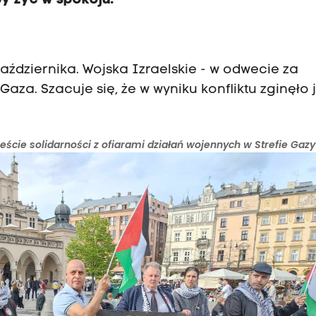
by żyć w spokoju.
aździernika. Wojska Izraelskie - w odwecie za
za. Szacuje się, że w wyniku konfliktu zginęło 
eście solidarności z ofiarami działań wojennych w Strefie Gazy