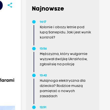
share
Najnowsze
14:17
Kolonie i obozy letnie pod
lupą Sanepidu. Jaki jest wynik
kontroli?
13:56
Mężczyzna, który wulgarnie
wyzywał dwójkę Ukraińców,
zgłosił się na policję
13:42
fiarami
Hulajnoga elektryczna dla
dziecka? Rodzice muszą
pamiętać o nowych
zasadach
12:51