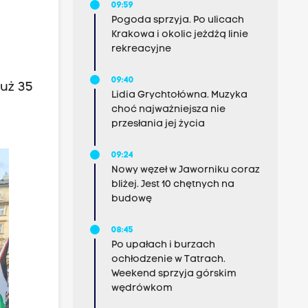
09:59
Pogoda sprzyja. Po ulicach
Krakowa i okolic jeżdżą linie
rekreacyjne
09:40
już 35
Lidia Grychtołówna. Muzyka
choć najważniejsza nie
przesłania jej życia
09:24
Nowy węzeł w Jaworniku coraz
bliżej. Jest 10 chętnych na
budowę
08:45
Po upałach i burzach
ochłodzenie w Tatrach.
Weekend sprzyja górskim
wędrówkom