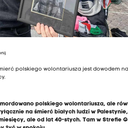
nij
śmierć polskiego wolontariusza jest dowodem na 
cy.
zamordowano polskiego wolontariusza, ale rów
łącznie na śmierć białych ludzi w Palestynie
miesięcy, ale od lat 40-stych. Tam w Strefie 