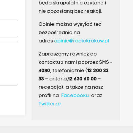
będą skrupulatnie czytane i
nie pozostaną bez reakcji.
Opinie można wysyłać też
bezpośrednio na
adres
opinie@radiokrakow.pl
Zapraszamy również do
kontaktu z nami poprzez SMS -
4080
, telefonicznie (
12 200 33
33
– antena,
12 630 60 00
–
recepcja), a także na nasz
profil na
Facebooku
oraz
Twitterze