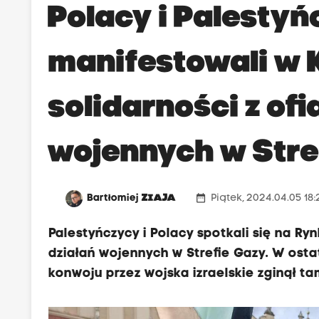
Polacy i Palesty
manifestowali w 
solidarności z of
wojennych w Stre
date_range
Bartłomiej
ZIAJA
Piątek, 2024.04.05 18
Palestyńczycy i Polacy spotkali się na R
działań wojennych w Strefie Gazy. W ost
konwoju przez wojska izraelskie zginął t