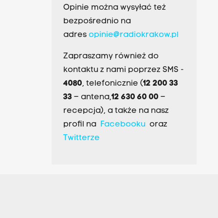
Opinie można wysyłać też
bezpośrednio na
adres
opinie@radiokrakow.pl
Zapraszamy również do
kontaktu z nami poprzez SMS -
4080
, telefonicznie (
12 200 33
33
– antena,
12 630 60 00
–
recepcja), a także na nasz
profil na
Facebooku
oraz
Twitterze