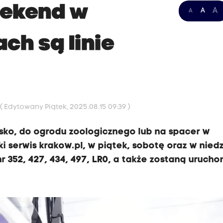
eekend w
A
A
A
ch są linie
7
( Edytowany Piątek, 2025.08.15 09:39 )
isko, do ogrodu zoologicznego lub na spacer w
ki serwis krakow.pl, w piątek, sobotę oraz w niedz
nr 352, 427, 434, 497, LR0, a także zostaną uruch