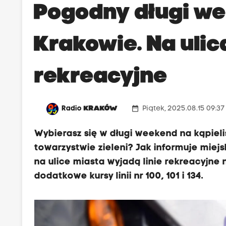
Pogodny długi w
Krakowie. Na ulica
rekreacyjne
date_range
Radio
KRAKÓW
Piątek, 2025.08.15 09:3
Wybierasz się w długi weekend na kąpiel
towarzystwie zieleni? Jak informuje miejs
na ulice miasta wyjadą linie rekreacyjne 
dodatkowe kursy linii nr 100, 101 i 134.