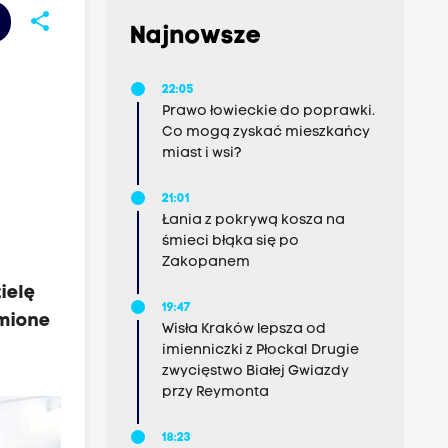
share
Najnowsze
22:05
Prawo łowieckie do poprawki.
Co mogą zyskać mieszkańcy
miast i wsi?
21:01
Łania z pokrywą kosza na
śmieci błąka się po
Zakopanem
ielę
19:47
omione
Wisła Kraków lepsza od
imienniczki z Płocka! Drugie
zwycięstwo Białej Gwiazdy
przy Reymonta
18:23