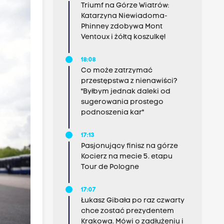
Triumf na Górze Wiatrów:
Katarzyna Niewiadoma-
Phinney zdobywa Mont
Ventoux i żółtą koszulkę!
18:08
Co może zatrzymać
przestępstwa z nienawiści?
"Byłbym jednak daleki od
sugerowania prostego
podnoszenia kar"
17:13
Pasjonujący finisz na górze
Kocierz na mecie 5. etapu
Tour de Pologne
17:07
Łukasz Gibała po raz czwarty
chce zostać prezydentem
Krakowa. Mówi o zadłużeniu i