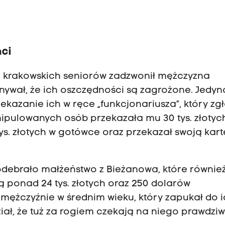
nci
h krakowskich seniorów zadzwonił mężczyzna
onywał, że ich oszczędności są zagrożone. Jedyn
kazanie ich w ręce „funkcjonariusza”, który zgło
ipulowanych osób przekazała mu 30 tys. złotych
tys. złotych w gotówce oraz przekazał swoją kart
i odebrało małżeństwo z Bieżanowa, które równie
 ponad 24 tys. złotych oraz 250 dolarów
 mężczyźnie w średnim wieku, który zapukał do 
ział, że tuż za rogiem czekają na niego prawdziw