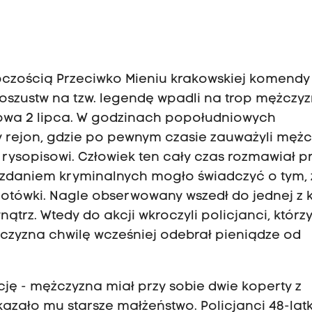
ępczością Przeciwko Mieniu krakowskiej komendy
 oszustw na tzw. legendę wpadli na trop mężczyz
nowa 2 lipca. W godzinach popołudniowych
 rejon, gdzie po pewnym czasie zauważyli mężc
rysopisowi. Człowiek ten cały czas rozmawiał p
o zdaniem kryminalnych mogło świadczyć o tym, 
gotówki. Nagle obserwowany wszedł do jednej z k
ątrz. Wtedy do akcji wkroczyli policjanci, którz
czyzna chwilę wcześniej odebrał pieniądze od
ację - mężczyzna miał przy sobie dwie koperty z
kazało mu starsze małżeństwo. Policjanci 48-latk