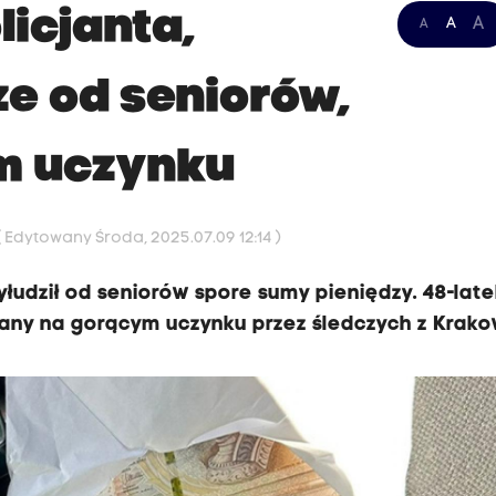
licjanta,
A
A
A
ze od seniorów,
m uczynku
( Edytowany Środa, 2025.07.09 12:14 )
wyłudził od seniorów spore sumy pieniędzy. 48-late
ymany na gorącym uczynku przez śledczych z Krako