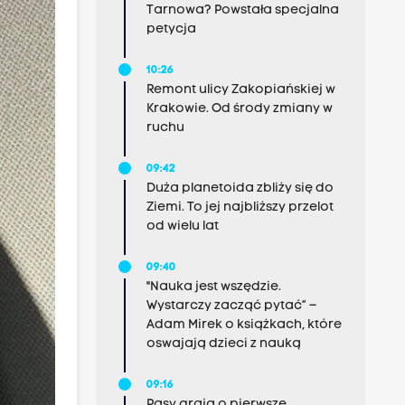
Tarnowa? Powstała specjalna
petycja
10:26
Remont ulicy Zakopiańskiej w
Krakowie. Od środy zmiany w
ruchu
09:42
Duża planetoida zbliży się do
Ziemi. To jej najbliższy przelot
od wielu lat
09:40
"Nauka jest wszędzie.
Wystarczy zacząć pytać” –
Adam Mirek o książkach, które
oswajają dzieci z nauką
09:16
Pasy grają o pierwsze