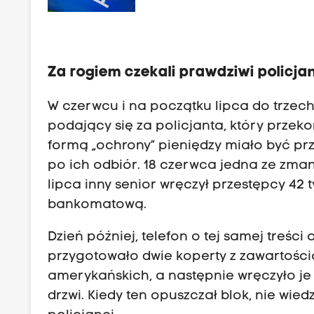
seniorów
Za rogiem czekali prawdziwi policja
W czerwcu i na początku lipca do trzec
podający się za policjanta, który przek
formą „ochrony” pieniędzy miało być prze
po ich odbiór. 18 czerwca jedna ze zman
lipca inny senior wręczył przestępcy 42 
bankomatową.
Dzień później, telefon o tej samej treśc
przygotowało dwie koperty z zawartością
amerykańskich, a następnie wręczyło je
drzwi. Kiedy ten opuszczał blok, nie wied