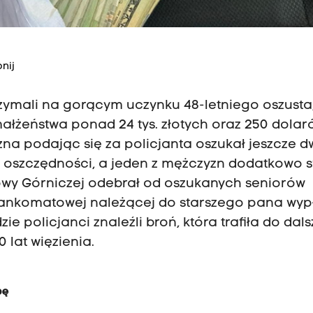
nij
rzymali na gorącym uczynku 48-letniego oszusta,
ałżeństwa ponad 24 tys. złotych oraz 250 dolar
na podając się za policjanta oszukał jeszcze d
u oszczędności, a jeden z mężczyzn dodatkowo 
wy Górniczej odebrał od oszukanych seniorów
ty bankomatowej należącej do starszego pana wyp
ie policjanci znaleźli broń, która trafiła do dals
0 lat więzienia.
pę