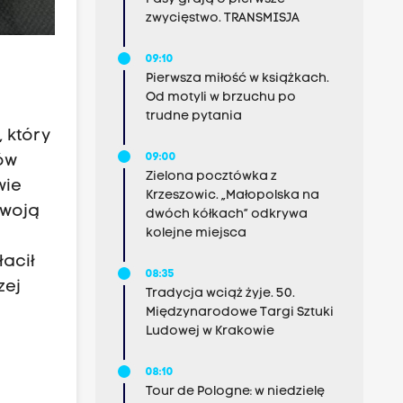
zwycięstwo. TRANSMISJA
09:10
Pierwsza miłość w książkach.
Od motyli w brzuchu po
trudne pytania
 który
09:00
ów
Zielona pocztówka z
wie
Krzeszowic. „Małopolska na
swoją
dwóch kółkach” odkrywa
kolejne miejsca
łacił
08:35
zej
Tradycja wciąż żyje. 50.
Międzynarodowe Targi Sztuki
Ludowej w Krakowie
08:10
Tour de Pologne: w niedzielę