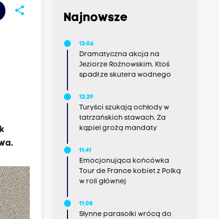
share
Najnowsze
13:06
Dramatyczna akcja na
Jeziorze Rożnowskim. Ktoś
spadł ze skutera wodnego
12:29
Turyści szukają ochłody w
tatrzańskich stawach. Za
kąpiel grożą mandaty
k
wa.
11:41
Emocjonująca końcówka
Tour de France kobiet z Polką
w roli głównej
11:08
Słynne parasolki wrócą do