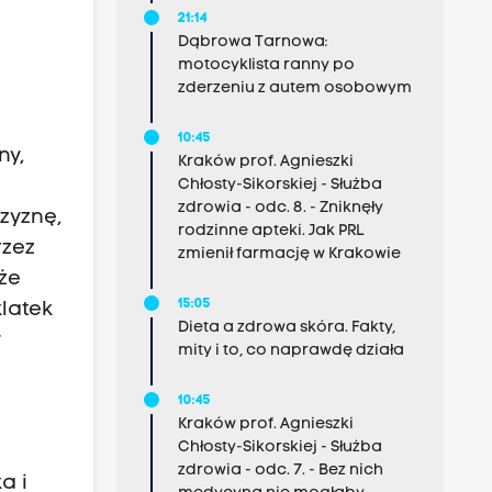
21:14
Dąbrowa Tarnowa:
motocyklista ranny po
zderzeniu z autem osobowym
10:45
ny,
Kraków prof. Agnieszki
Chłosty-Sikorskiej - Służba
zdrowia - odc. 8. - Zniknęły
zyznę,
rodzinne apteki. Jak PRL
rzez
zmienił farmację w Krakowie
że
15:05
latek
Dieta a zdrowa skóra. Fakty,
y
mity i to, co naprawdę działa
10:45
Kraków prof. Agnieszki
Chłosty-Sikorskiej - Służba
zdrowia - odc. 7. - Bez nich
a i