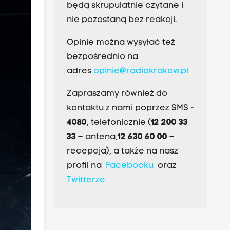
będą skrupulatnie czytane i
nie pozostaną bez reakcji.
Opinie można wysyłać też
bezpośrednio na
adres
opinie@radiokrakow.pl
Zapraszamy również do
kontaktu z nami poprzez SMS -
4080
, telefonicznie (
12 200 33
33
– antena,
12 630 60 00
–
recepcja), a także na nasz
profil na
Facebooku
oraz
Twitterze