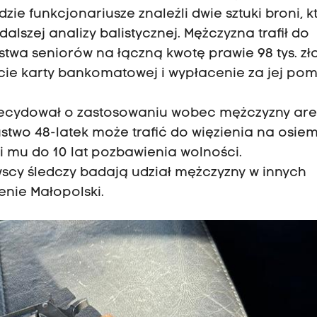
ie funkcjonariusze znaleźli dwie sztuki broni, k
lszej analizy balistycznej. Mężczyzna trafił do
ustwa seniorów na łączną kwotę prawie 98 tys. zł
ycie karty bankomatowej i wypłacenie za jej po
ecydował o zastosowaniu wobec mężczyzny are
two 48-latek może trafić do więzienia na osiem 
i mu do 10 lat pozbawienia wolności.
scy śledczy badają udział mężczyzny w innych
enie Małopolski.