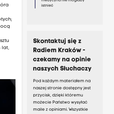
medycyna nie mogłaby
tóra
istnieć
otych;
mocą
Skontaktuj się z
sztu
lat,
Radiem Kraków -
czekamy na opinie
naszych Słuchaczy
Pod każdym materiałem na
naszej stronie dostępny jest
przycisk, dzięki któremu
możecie Państwo wysyłać
maile z opiniami. Wszystkie