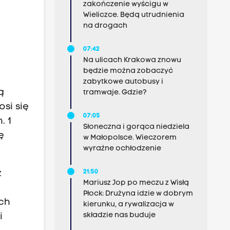
zakończenie wyścigu w
Wieliczce. Będą utrudnienia
na drogach
07:42
Na ulicach Krakowa znowu
będzie można zobaczyć
zabytkowe autobusy i
ą
tramwaje. Gdzie?
si się
07:05
. 1
Słoneczna i gorąca niedziela
ę
w Małopolsce. Wieczorem
wyraźne ochłodzenie
21:50
ż
Mariusz Jop po meczu z Wisłą
Płock: Drużyna idzie w dobrym
ich
kierunku, a rywalizacja w
składzie nas buduje
i