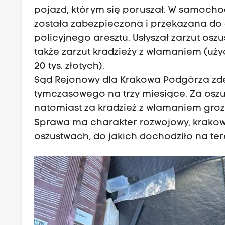
pojazd, którym się poruszał. W samochodz
została zabezpieczona i przekazana do da
policyjnego aresztu. Usłyszał zarzut osz
także zarzut kradzieży z włamaniem (uż
20 tys. złotych).
Sąd Rejonowy dla Krakowa Podgórza zd
tymczasowego na trzy miesiące. Za oszus
natomiast za kradzież z włamaniem groz
Sprawa ma charakter rozwojowy, krakow
oszustwach, do jakich dochodziło na ter