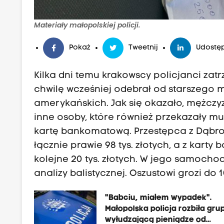
Materiały małopolskiej policji.
Pokaż
Tweetnij
Udostęp
Kilka dni temu krakowscy policjanci zat
chwilę wcześniej odebrał od starszego m
amerykańskich. Jak się okazało, mężczyz
inne osoby, które również przekazały m
kartę bankomatową. Przestępca z Dąbro
łącznie prawie 98 tys. złotych, a z kar
kolejne 20 tys. złotych. W jego samochodz
analizy balistycznej. Oszustowi grozi do 1
"Babciu, miałem wypadek".
Małopolska policja rozbiła gru
wyłudzającą pieniądze od