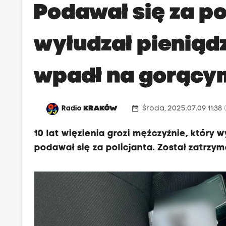
Podawał się za po
wyłudzał pieniąd
wpadł na gorący
date_range
Radio
KRAKÓW
Środa, 2025.07.09 11:38
10 lat więzienia grozi mężczyźnie, który 
podawał się za policjanta. Został zatrz