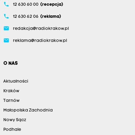
phone
12 630 60 00
(recepcja)
phone
12 630 62 06
(reklama)
email
redakcja@radiokrakow.pl
email
reklama@radiokrakow.pl
O NAS
Aktualności
Kraków
Tarnów
Małopolska Zachodnia
Nowy Sącz
Podhale