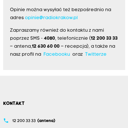
Opinie można wysyłać też bezpośrednio na
adres
opinie@radiokrakow.pl
Zapraszamy również do kontaktu z nami
poprzez SMS -
4080
, telefonicznie (
12 200 33 33
– antena,
12 630 60 00
– recepcja), a także na
nasz profil na
Facebooku
oraz
Twitterze
KONTAKT
phone
12 200 33 33
(antena)