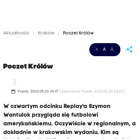
Aktualności
Kraków
Poczet Królów
share
A
A
A
Poczet Królów
date_range
Piątek, 2022.05.20 20:17
( Edytowany Piątek, 2022.05.20 20:23 )
W czwartym odcinku Replay'a Szymon
Wantulok przygląda się futbolowi
amerykańskiemu. Oczywiście w regionalnym, a
dokładnie w krakowskim wydaniu. Kim są