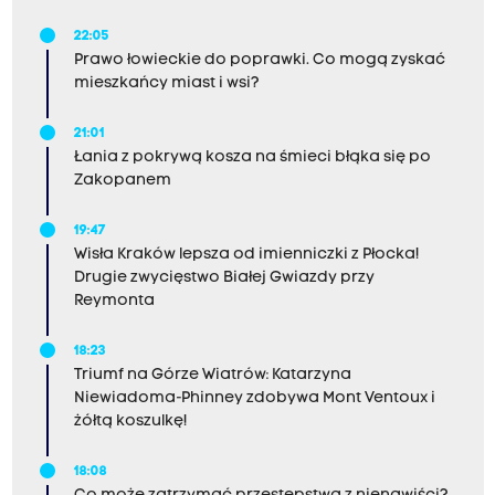
22:05
Prawo łowieckie do poprawki. Co mogą zyskać
mieszkańcy miast i wsi?
21:01
Łania z pokrywą kosza na śmieci błąka się po
Zakopanem
19:47
Wisła Kraków lepsza od imienniczki z Płocka!
Drugie zwycięstwo Białej Gwiazdy przy
Reymonta
18:23
Triumf na Górze Wiatrów: Katarzyna
Niewiadoma-Phinney zdobywa Mont Ventoux i
żółtą koszulkę!
18:08