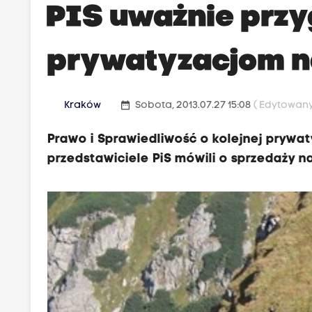
PIS uważnie przy
prywatyzacjom n
date_range
Kraków
Sobota, 2013.07.27 15:08
( Edytowany 
Prawo i Sprawiedliwość o kolejnej prywat
przedstawiciele PiS mówili o sprzedaży na