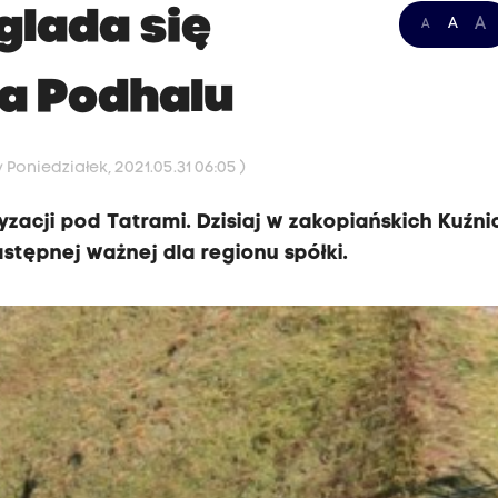
glada się
A
A
A
a Podhalu
Poniedziałek, 2021.05.31 06:05 )
yzacji pod Tatrami. Dzisiaj w zakopiańskich Kuźn
stępnej ważnej dla regionu spółki.