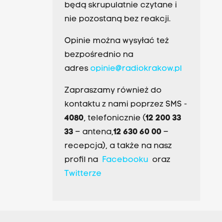
będą skrupulatnie czytane i
nie pozostaną bez reakcji.
Opinie można wysyłać też
bezpośrednio na
adres
opinie@radiokrakow.pl
Zapraszamy również do
kontaktu z nami poprzez SMS -
4080
, telefonicznie (
12 200 33
33
– antena,
12 630 60 00
–
recepcja), a także na nasz
profil na
Facebooku
oraz
Twitterze