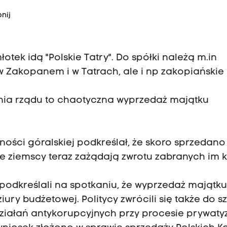
nij
otek idą "Polskie Tatry". Do spółki należą m.in
w Zakopanem i w Tatrach, ale i np zakopiańskie
ania rządu to chaotyczna wyprzedaż majątku
ności góralskiej podkreślał, że skoro sprzedano
ele ziemscy teraz zażądają zwrotu zabranych im 
 podkreślali na spotkaniu, że wyprzedaż majątk
ury budżetowej. Politycy zwrócili się także do s
ziałań antykorupcyjnych przy procesie prywatyz