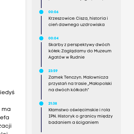
00:06
Krzeszowice: Cisza, historia i
cień dawnego uzdrowiska
00:04
Skarby z perspektywy dwóch
kółek: Zaglądamy do Muzeum
Agatów w Rudnie
23:59
Zamek Tenczyn. Malownicza
przystań na trasie „Małopolski
na dwóch kółkach”
kiedyś
21:38
u ma
Kłamstwo oświęcimskie i rola
IPN. Historyk o granicy między
zefa
badaniem a ściganiem
acji