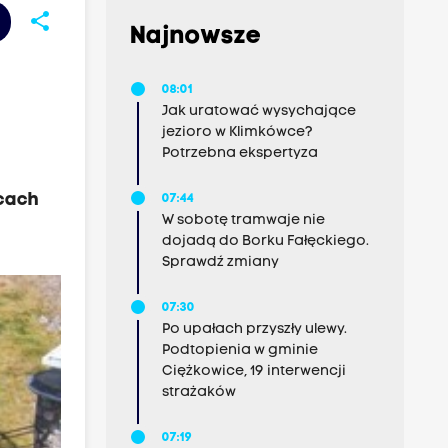
share
Najnowsze
08:01
Jak uratować wysychające
jezioro w Klimkówce?
Potrzebna ekspertyza
icach
07:44
W sobotę tramwaje nie
dojadą do Borku Fałęckiego.
Sprawdź zmiany
07:30
Po upałach przyszły ulewy.
Podtopienia w gminie
Ciężkowice, 19 interwencji
strażaków
07:19