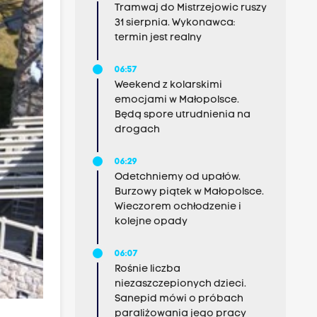
Tramwaj do Mistrzejowic ruszy
31 sierpnia. Wykonawca:
termin jest realny
06:57
Weekend z kolarskimi
emocjami w Małopolsce.
Będą spore utrudnienia na
drogach
06:29
Odetchniemy od upałów.
Burzowy piątek w Małopolsce.
Wieczorem ochłodzenie i
kolejne opady
06:07
Rośnie liczba
niezaszczepionych dzieci.
Sanepid mówi o próbach
paraliżowania jego pracy