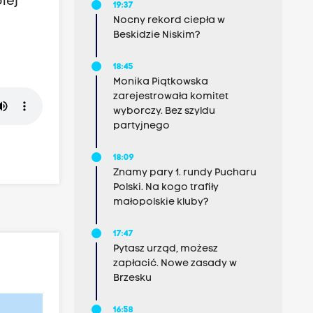
lej
19:37
Nocny rekord ciepła w
Beskidzie Niskim?
18:45
Monika Piątkowska
zarejestrowała komitet
wyborczy. Bez szyldu
partyjnego
18:09
Znamy pary 1. rundy Pucharu
Polski. Na kogo trafiły
małopolskie kluby?
17:47
Pytasz urząd, możesz
zapłacić. Nowe zasady w
Brzesku
16:58