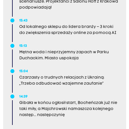
scenariusze. Projektanci z Salonu Hoff z Krakowa
podpowiadają!
15:43
Od lokalnego sklepu do lidera branży – 3 kroki
do zwiększenia sprzedaży online za pomocą AI
15:13
Mętna woda i nieprzyjemny zapach w Parku
Duchackim. Miasto uspokaja
15:04
Czarzasty o trudnych relacjach z Ukrainą:
„Trzeba odbudować wzajemne zaufanie”
14:39
Gibała w końcu ogłosił start, Bocheńczak już nie
taki miły, a Majchrowski namaszcza kolejnego
następ... następczynię