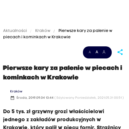
Aktualności
Kraków
Pierwsze kary za palenie w
piecach i kominkach w Krakowie
share
A
A
A
Pierwsze kary za palenie w piecach i
kominkach w Krakowie
Kraków
date_range
Środa, 2019.09.04 13:44
( Edytowany Poniedziałek, 2021.05.31 00:51 )
Do 5 tys. zł grzywny grozi właścicielowi
jednego z zakładów produkcyjnych w
Krakowie, który palił w piecu fornir. Strażnicy