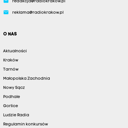
email
redakcja@radiokrakow.pl
email
reklama@radiokrakow.pl
O NAS
Aktualności
Kraków
Tarnów
Małopolska Zachodnia
Nowy Sącz
Podhale
Gorlice
Ludzie Radia
Regulamin konkursów