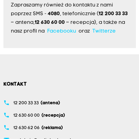
Zapraszamy również do kontaktu z nami
poprzez SMS -
4080
, telefonicznie (
12 200 33 33
– antena,
12 630 60 00
– recepcja), a także na
nasz profil na
Facebooku
oraz
Twitterze
KONTAKT
phone
12 200 33 33
(antena)
phone
12 630 60 00
(recepcja)
phone
12 630 62 06
(reklama)