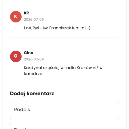
KR
K
2026-07-09
Łoś, Ryś - św. Franciszek lubi to! ;-)
Gino
G
2026-07-09
Kardynał częściej w radiu Kraków niż w
katedrze.
Dodaj komentarz
Podpis