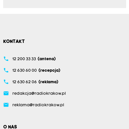
KONTAKT
phone
12 200 33 33
(antena)
phone
12 630 60 00
(recepcja)
phone
12 630 62 06
(reklama)
email
redakcja@radiokrakow.pl
email
reklama@radiokrakow.pl
O NAS