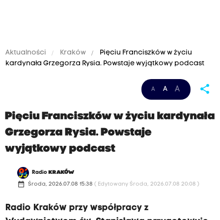
Aktualności
Kraków
Pięciu Franciszków w życiu
kardynała Grzegorza Rysia. Powstaje wyjątkowy podcast
share
A
A
A
Pięciu Franciszków w życiu kardynała
Grzegorza Rysia. Powstaje
wyjątkowy podcast
Radio
KRAKÓW
date_range
Środa, 2026.07.08 15:38
( Edytowany Środa, 2026.07.08 20:08 )
Radio Kraków przy współpracy z