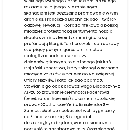
wielkiego Świętego z architektami polskiego
rozkładu religijnego. Nie mniejszym
skandalem jest bezczelne promowanie w tym
gronie ks. Franciszka Blachnickiego – twórcy
oazowej rewolucji, która zainfekowała polską
młodzież protestancką sentymentalnością,
skautowym indyferentyzmem i gitarową
profanacją liturgii. Ten heretycki ruch oazowy,
czerpiący pełnymi garściami z metod i
teologii zachodnich sekciarzy
zielonoświątkowych, to nic innego jak koń
trojański kacerstwa, który zniszczył w sercach
młodych Polaków szacunek do Najświętszej
Ofiary Mszy św. i katolickiego dogmatu.
Stawianie go obok prawdziwego Biedaczyny z
Asyżu to zrównanie ciemności kacerstwa
(tenebrarum haeresis) z blaskiem katolickiej
prawdy (Catholicae Veritatis splendor)! –
Zamiast słuchać neokościelnych dygnitarzy
na Franciszkańskiej 3 i ulegać ich
destrukcyjnym błędom, warto ostatecznie
porzucić te posoborowe mity. Czas sięgnąć