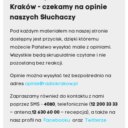
Kraków - czekamy na opinie
naszych Słuchaczy
Pod każdym materiałem na naszej stronie
dostępny jest przycisk, dzięki któremu
możecie Państwo wysyłać maile z opiniami.
Wszystkie będą skrupulatnie czytane i nie
pozostaną bez reakcji.
Opinie można wysyłać też bezpośrednio na
adres
opinie@radiokrakow.pl
Zapraszamy również do kontaktu z nami
poprzez SMS -
4080
, telefonicznie (
12 200 33 33
– antena,
12 630 60 00
– recepcja), a także na
nasz profil na
Facebooku
oraz
Twitterze