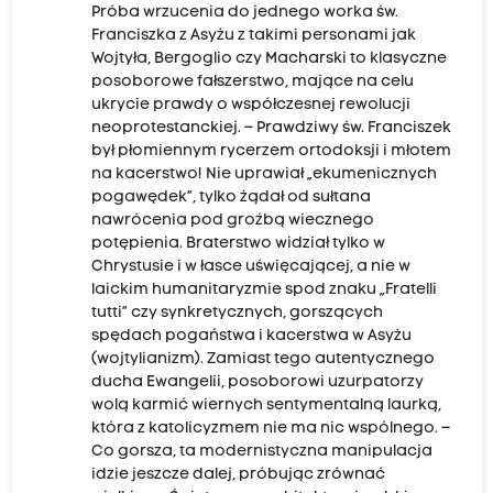
Próba wrzucenia do jednego worka św.
Franciszka z Asyżu z takimi personami jak
Wojtyła, Bergoglio czy Macharski to klasyczne
posoborowe fałszerstwo, mające na celu
ukrycie prawdy o współczesnej rewolucji
neoprotestanckiej. – Prawdziwy św. Franciszek
był płomiennym rycerzem ortodoksji i młotem
na kacerstwo! Nie uprawiał „ekumenicznych
pogawędek”, tylko żądał od sułtana
nawrócenia pod groźbą wiecznego
potępienia. Braterstwo widział tylko w
Chrystusie i w łasce uświęcającej, a nie w
laickim humanitaryzmie spod znaku „Fratelli
tutti” czy synkretycznych, gorszących
spędach pogaństwa i kacerstwa w Asyżu
(wojtylianizm). Zamiast tego autentycznego
ducha Ewangelii, posoborowi uzurpatorzy
wolą karmić wiernych sentymentalną laurką,
która z katolicyzmem nie ma nic wspólnego. –
Co gorsza, ta modernistyczna manipulacja
idzie jeszcze dalej, próbując zrównać