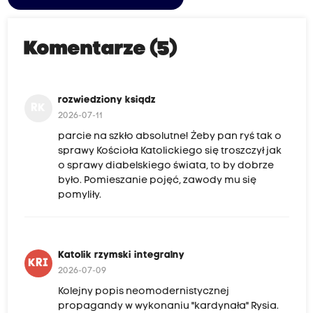
Komentarze (5)
rozwiedziony ksiądz
RK
2026-07-11
parcie na szkło absolutne! Żeby pan ryś tak o
sprawy Kościoła Katolickiego się troszczył jak
o sprawy diabelskiego świata, to by dobrze
było. Pomieszanie pojęć, zawody mu się
pomyliły.
Katolik rzymski integralny
KRI
2026-07-09
Kolejny popis neomodernistycznej
propagandy w wykonaniu "kardynała" Rysia.