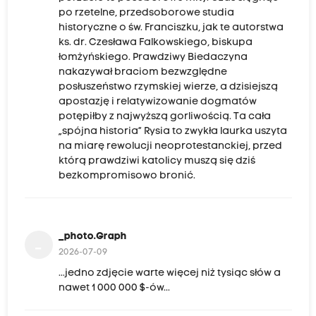
po rzetelne, przedsoborowe studia
historyczne o św. Franciszku, jak te autorstwa
ks. dr. Czesława Falkowskiego, biskupa
łomżyńskiego. Prawdziwy Biedaczyna
nakazywał braciom bezwzględne
posłuszeństwo rzymskiej wierze, a dzisiejszą
apostazję i relatywizowanie dogmatów
potępiłby z najwyższą gorliwością. Ta cała
„spójna historia” Rysia to zwykła laurka uszyta
na miarę rewolucji neoprotestanckiej, przed
którą prawdziwi katolicy muszą się dziś
bezkompromisowo bronić.
_photo.Graph
_
2026-07-09
...jedno zdjęcie warte więcej niż tysiąc słów a
nawet 1 000 000 $-ów...