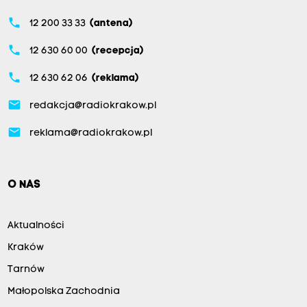
phone
12 200 33 33
(antena)
phone
12 630 60 00
(recepcja)
phone
12 630 62 06
(reklama)
email
redakcja@radiokrakow.pl
email
reklama@radiokrakow.pl
O NAS
Aktualności
Kraków
Tarnów
Małopolska Zachodnia