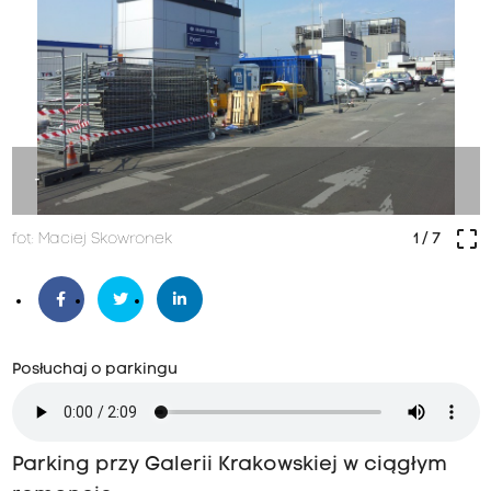
-
crop_free
fot: Maciej Skowronek
1
/ 7
Posłuchaj o parkingu
Parking przy Galerii Krakowskiej w ciągłym