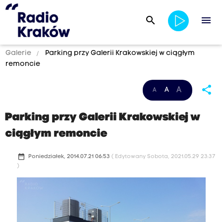
search
menu
Galerie
Parking przy Galerii Krakowskiej w ciągłym
remoncie
share
A
A
A
Parking przy Galerii Krakowskiej w
ciągłym remoncie
date_range
Poniedziałek, 2014.07.21 06:53
( Edytowany Sobota, 2021.05.29 23:37
)