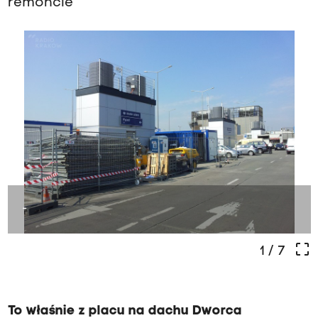
remoncie
-
crop_free
1
/ 7
To właśnie z placu na dachu Dworca