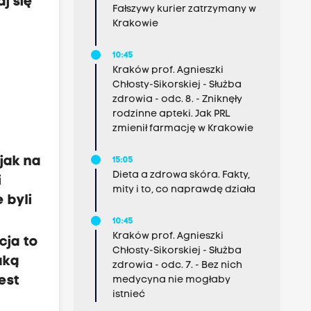
j się
Fałszywy kurier zatrzymany w
Krakowie
10:45
Kraków prof. Agnieszki
Chłosty-Sikorskiej - Służba
zdrowia - odc. 8. - Zniknęły
rodzinne apteki. Jak PRL
zmienił farmację w Krakowie
jak na
15:05
Dieta a zdrowa skóra. Fakty,
i
mity i to, co naprawdę działa
 byli
10:45
Kraków prof. Agnieszki
cja to
Chłosty-Sikorskiej - Służba
aką
zdrowia - odc. 7. - Bez nich
est
medycyna nie mogłaby
istnieć