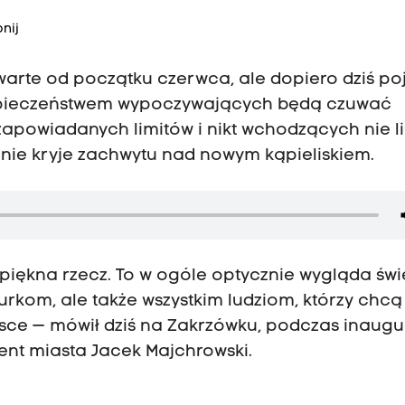
nij
rte od początku czerwca, ale dopiero dziś poj
bezpieczeństwem wypoczywających będą czuwać
zapowiadanych limitów i nikt wchodzących nie li
 nie kryje zachwytu nad nowym kąpieliskiem.
 piękna rzecz. To w ogóle optycznie wygląda świe
nurkom, ale także wszystkim ludziom, którzy chcą
jsce — mówił dziś na Zakrzówku, podczas inaugu
nt miasta Jacek Majchrowski.