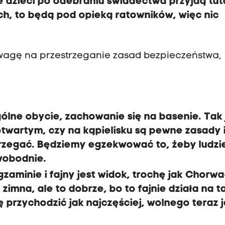
ze dzieci po odebraniu świadectwa przyjdą tuta
ch, to będą pod opieką ratowników, więc nic
wagę na przestrzeganie zasad bezpieczeństwa,
gólne obycie, zachowanie się na basenie. Tak 
wartym, czy na kąpielisku są pewne zasady 
rzegać. Będziemy egzekwować to, żeby ludzie
wobodnie.
zaminie i fajny jest widok, trochę jak Chorwa
zimna, ale to dobrze, bo to fajnie działa na t
 przychodzić jak najczęściej, wolnego teraz j