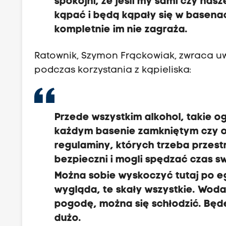
spokojni, że jeśli my sami czy nas
kąpać i będą kąpały się w basena
kompletnie im nie zagraża.
Ratownik, Szymon Frąckowiak, zwraca u
podczas korzystania z kąpieliska:
Przede wszystkim alkohol, takie o
każdym basenie zamkniętym czy ot
regulaminy, których trzeba przest
bezpieczni i mogli spędzać czas s
Można sobie wyskoczyć tutaj po eg
wygląda, te skały wszystkie. Woda 
pogodę, można się schłodzić. Będę
dużo.