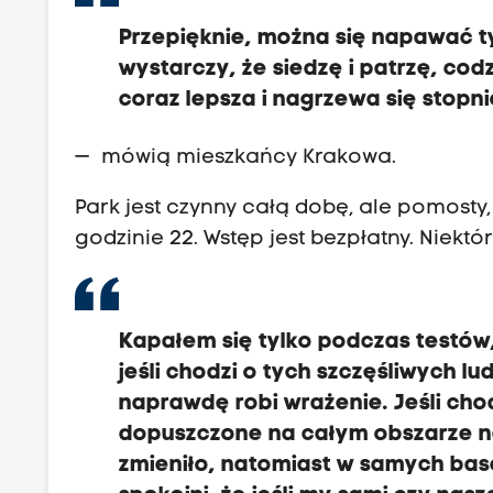
Przepięknie, można się napawać t
wystarczy, że siedzę i patrzę, co
coraz lepsza i nagrzewa się stopni
— mówią mieszkańcy Krakowa.
Park jest czynny całą dobę, ale pomost
godzinie 22. Wstęp jest bezpłatny. Niektórz
Kapałem się tylko podczas testów
jeśli chodzi o tych szczęśliwych lu
naprawdę robi wrażenie. Jeśli chod
dopuszczone na całym obszarze na 
zmieniło, natomiast w samych ba