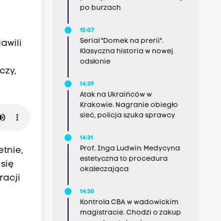
po burzach
15:07
Serial "Domek na prerii".
awili
Klasyczna historia w nowej
odsłonie
czy,
14:39
Atak na Ukraińców w
Krakowie. Nagranie obiegło
sieć, policja szuka sprawcy
14:31
Prof. Inga Ludwin: Medycyna
tnie,
estetyczna to procedura
 się
okaleczająca
racji
14:30
Kontrola CBA w wadowickim
magistracie. Chodzi o zakup