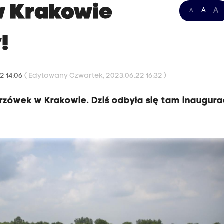
w Krakowie
A
A
A
!
2 14:06
( Edytowany Czwartek, 2023.06.22 16:32 )
akrzówek w Krakowie. Dziś odbyła się tam inaugura