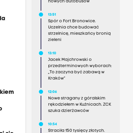
nowych autobusów
13:51
da
Spór o Fort Bronowice.
Uczelnia chce budować
strzelnicę, mieszkańcy bronią
zieleni
13:10
Jacek Majchrowski o
przedterminowych wyborach:
„To zaczyna być zabawą w
Kraków”
okiem
12:06
Nowe stragany z góralskim
rękodziełem w Kuźnicach. ZCK
o
szuka dzierżawców
10:54
Straciła 150 tysięcy złotych.