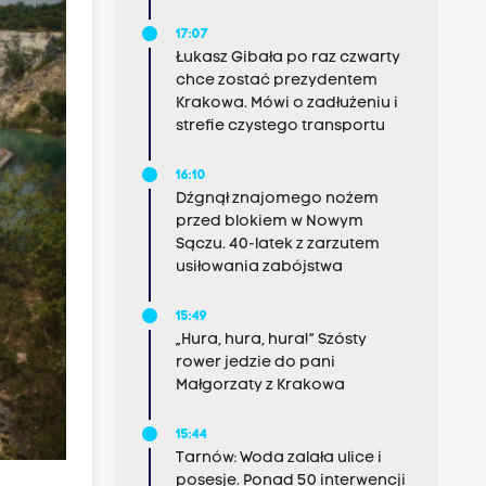
17:07
Łukasz Gibała po raz czwarty
chce zostać prezydentem
Krakowa. Mówi o zadłużeniu i
strefie czystego transportu
16:10
Dźgnął znajomego nożem
przed blokiem w Nowym
Sączu. 40-latek z zarzutem
usiłowania zabójstwa
15:49
„Hura, hura, hura!” Szósty
rower jedzie do pani
Małgorzaty z Krakowa
15:44
Tarnów: Woda zalała ulice i
posesje. Ponad 50 interwencji