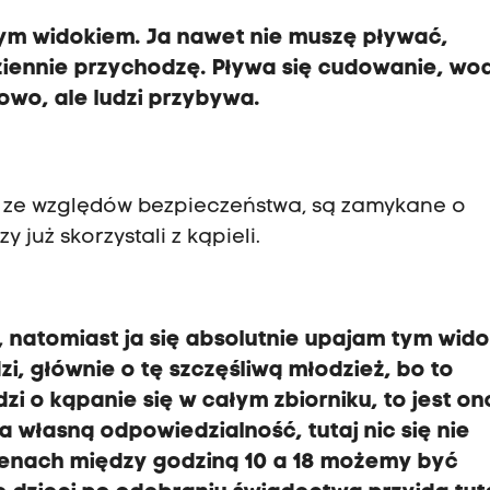
ym widokiem. Ja nawet nie muszę pływać,
dziennie przychodzę. Pływa się cudowanie, wo
owo, ale ludzi przybywa.
y, ze względów bezpieczeństwa, są zamykane o
y już skorzystali z kąpieli.
, natomiast ja się absolutnie upajam tym wid
dzi, głównie o tę szczęśliwą młodzież, bo to
zi o kąpanie się w całym zbiorniku, to jest on
własną odpowiedzialność, tutaj nic się nie
senach między godziną 10 a 18 możemy być