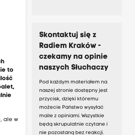
Skontaktuj się z
Radiem Kraków -
czekamy na opinie
ch
naszych Słuchaczy
ie to
ilość
Pod każdym materiałem na
alet,
naszej stronie dostępny jest
lnie
przycisk, dzięki któremu
możecie Państwo wysyłać
maile z opiniami. Wszystkie
, ale w
będą skrupulatnie czytane i
nie pozostaną bez reakcji.