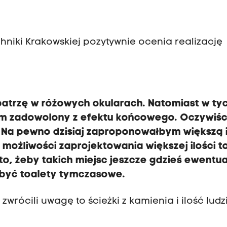
echniki Krakowskiej pozytywnie ocenia realizację
c patrzę w różowych okularach. Natomiast w ty
m zadowolony z efektu końcowego. Oczywiśc
 Na pewno dzisiaj zaproponowałbym większą 
możliwości zaprojektowania większej ilości to
to, żeby takich miejsc jeszcze gdzieś ewentua
 być toalety tymczasowe.
rócili uwagę to ścieżki z kamienia i ilość ludzi