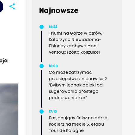
share
Najnowsze
18:23
Triumf na Górze Wiatrów:
Katarzyna Niewiadoma-
Phinney zdobywa Mont
Ventoux i żółtą koszulkę!
cja
18:08
Co może zatrzymać
przestępstwa z nienawiści?
"Byłbym jednak daleki od
sugerowania prostego
podnoszenia kar"
17:13
Pasjonujący finisz na górze
Kocierz na mecie 5. etapu
Tour de Pologne