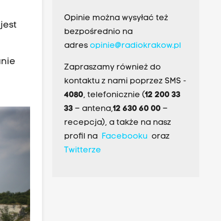
Opinie można wysyłać też
jest
bezpośrednio na
adres
opinie@radiokrakow.pl
anie
Zapraszamy również do
kontaktu z nami poprzez SMS -
4080
, telefonicznie (
12 200 33
33
– antena,
12 630 60 00
–
recepcja), a także na nasz
profil na
Facebooku
oraz
Twitterze