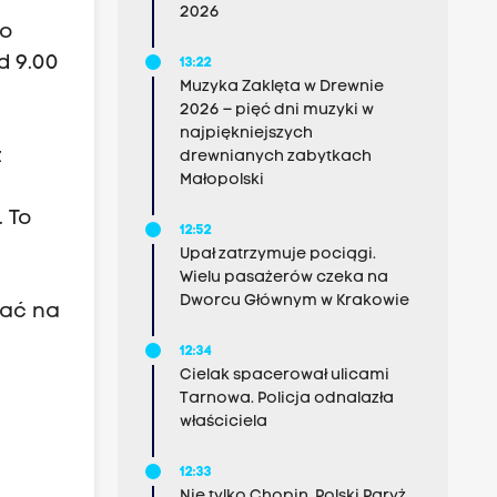
2026
mo
d 9.00
13:22
Muzyka Zaklęta w Drewnie
2026 – pięć dni muzyki w
najpiękniejszych
z
drewnianych zabytkach
Małopolski
. To
12:52
Upał zatrzymuje pociągi.
Wielu pasażerów czeka na
Dworcu Głównym w Krakowie
iać na
12:34
Cielak spacerował ulicami
Tarnowa. Policja odnalazła
właściciela
12:33
Nie tylko Chopin. Polski Paryż,