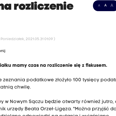
a rozliczenie
A
A
A
Poniedziałek, 2021.05.31 01:09 )
nij
iałku mamy czas na rozliczenie się z fiskusem.
e zeznania podatkowe złożyło 100 tysięcy podat
atnią chwilę.
owy w Nowym Sączu będzie otwarty również jutro,
nik urzędy Beata Orzeł-Ligęza. "Można przyjść d