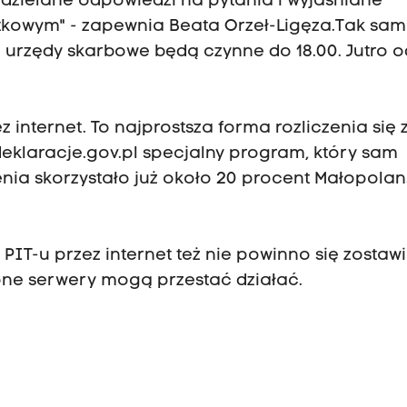
dzielane odpowiedzi na pytania i wyjaśniane
tkowym" - zapewnia Beata Orzeł-Ligęza.Tak sa
e urzędy skarbowe będą czynne do 18.00. Jutro o
z internet. To najprostsza forma rozliczenia się 
deklaracje.gov.pl specjalny program, który sam
enia skorzystało już około 20 procent Małopolan
 PIT-u przez internet też nie powinno się zostaw
żone serwery mogą przestać działać.