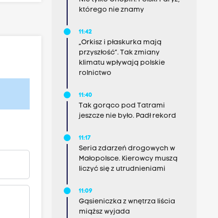
którego nie znamy
11:42
„Orkisz i płaskurka mają
przyszłość”. Tak zmiany
klimatu wpływają polskie
rolnictwo
11:40
Tak gorąco pod Tatrami
jeszcze nie było. Padł rekord
11:17
Seria zdarzeń drogowych w
Małopolsce. Kierowcy muszą
liczyć się z utrudnieniami
11:09
Gąsieniczka z wnętrza liścia
miąższ wyjada