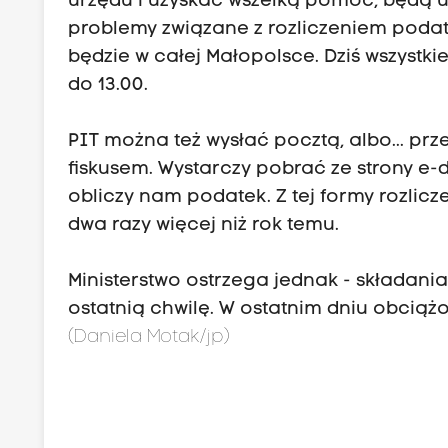
urzędu i uzyskać wszelką pomoc, będą u
problemy związane z rozliczeniem poda
będzie w całej Małopolsce. Dziś wszystki
do 13.00.
PIT można też wysłać pocztą, albo... prze
fiskusem. Wystarczy pobrać ze strony e-
obliczy nam podatek. Z tej formy rozlicz
dwa razy więcej niż rok temu.
Ministerstwo ostrzega jednak - składania
ostatnią chwilę. W ostatnim dniu obcią
(Daniela Motak/jp)