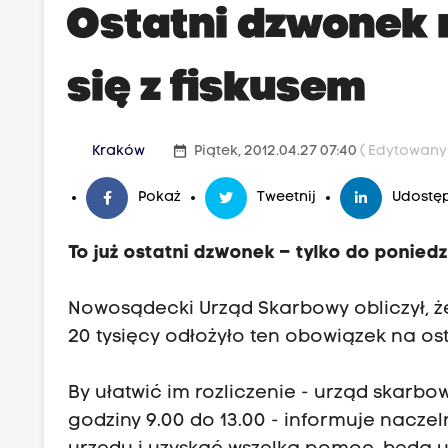
Ostatni dzwonek n
się z fiskusem
date_range
Kraków
Piątek, 2012.04.27 07:40
( Edytowany 
Pokaż
Tweetnij
Udostęp
To już ostatni dzwonek – tylko do poniedz
Nowosądecki Urząd Skarbowy obliczył, ż
20 tysięcy odłożyło ten obowiązek na ost
By ułatwić im rozliczenie - urząd skarb
godziny 9.00 do 13.00 - informuje naczel