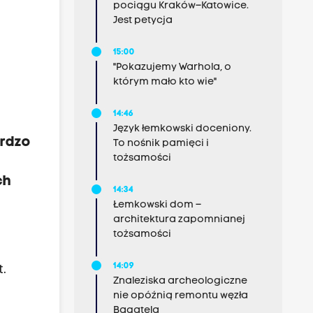
pociągu Kraków–Katowice.
Jest petycja
15:00
"Pokazujemy Warhola, o
którym mało kto wie"
14:46
Język łemkowski doceniony.
ardzo
To nośnik pamięci i
tożsamości
ch
14:34
Łemkowski dom –
architektura zapomnianej
tożsamości
14:09
.
Znaleziska archeologiczne
nie opóźnią remontu węzła
Bagatela