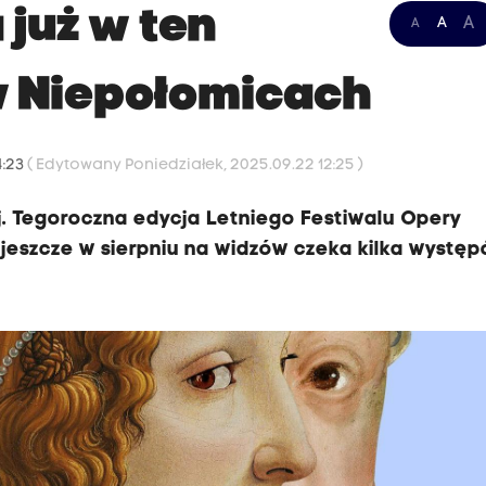
już w ten
A
A
A
w Niepołomicach
4:23
( Edytowany Poniedziałek, 2025.09.22 12:25 )
j. Tegoroczna edycja Letniego Festiwalu Opery
k jeszcze w sierpniu na widzów czeka kilka występ