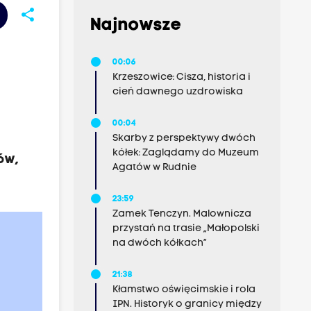
share
Najnowsze
00:06
Krzeszowice: Cisza, historia i
cień dawnego uzdrowiska
00:04
Skarby z perspektywy dwóch
kółek: Zaglądamy do Muzeum
ów,
Agatów w Rudnie
23:59
Zamek Tenczyn. Malownicza
przystań na trasie „Małopolski
na dwóch kółkach”
21:38
Kłamstwo oświęcimskie i rola
IPN. Historyk o granicy między