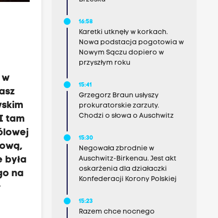
16:58
Karetki utknęły w korkach.
Nowa podstacja pogotowia w
Nowym Sączu dopiero w
przyszłym roku
o w
15:41
nasz
Grzegorz Braun usłyszy
wskim
prokuratorskie zarzuty.
Chodzi o słowa o Auschwitz
 I tam
ólowej
15:30
nową,
Negowała zbrodnie w
Auschwitz-Birkenau. Jest akt
e była
oskarżenia dla działaczki
go na
Konfederacji Korony Polskiej
ł
15:23
Razem chce nocnego