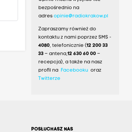
bezpośrednio na
adres
opinie@radiokrakow.pl
Zapraszamy również do
kontaktu z nami poprzez SMS -
4080
, telefonicznie (
12 200 33
33
– antena,
12 630 60 00
–
recepcja), a także na nasz
profil na
Facebooku
oraz
Twitterze
POSŁUCHASZ NAS