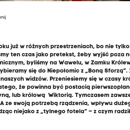
nij
oku już w różnych przestrzeniach, bo nie tylk
my ten czas jako pretekst, żeby wyjść poza 
anicznym, byliśmy na Wawelu, w Zamku Króle
wybieramy się do Niepołomic z „Boną Sforzą”.
naszych widzów. Przeniesiemy się w czasy kr
dlatego, że powinna być postacią pierwszopla
yną, lub królową Wiktorią. Tymczasem zawsz
 A ze swoją potrzebą rządzenia, wpływu duże
dząc niejako z „tylnego fotela” – z czym radzi