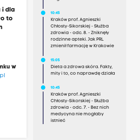
i dla
10:45
ło to
Kraków prof. Agnieszki
Chłosty-Sikorskiej - Służba
m
zdrowia - odc. 8. - Zniknęły
rodzinne apteki. Jak PRL
zmienił farmację w Krakowie
15:05
amku w
Dieta a zdrowa skóra. Fakty,
mity i to, co naprawdę działa
pl
10:45
Kraków prof. Agnieszki
Chłosty-Sikorskiej - Służba
zdrowia - odc. 7. - Bez nich
medycyna nie mogłaby
istnieć