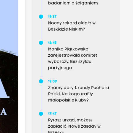
badaniem a ściganiem
19:37
Nocny rekord ciepła w
Beskidzie Niskim?
18:45
Monika Piątkowska
zarejestrowała komitet
wyborczy. Bez szyldu
partyjnego
18:09
Znamy pary 1. rundy Pucharu
Polski. Na kogo trafiły
małopolskie kluby?
17:47
Pytasz urząd, możesz
zapłacić. Nowe zasady w
Brzesku