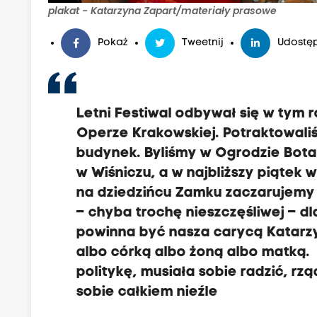
plakat - Katarzyna Zapart/materiały prasowe
Pokaż
Tweetnij
Udostęp
Letni Festiwal odbywał się w tym r
Operze Krakowskiej. Potraktowaliś
budynek. Byliśmy w Ogrodzie Bot
w Wiśniczu, a w najbliższy piątek 
na dziedzińcu Zamku zaczarujemy 
– chyba trochę nieszczęśliwej – 
powinna być nasza carycą Katarz
albo córką albo żoną albo matką.
politykę, musiała sobie radzić, rzą
sobie całkiem nieźle