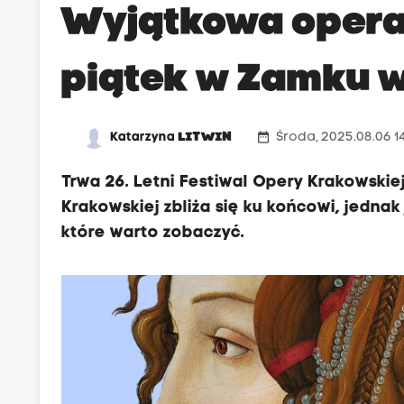
Wyjątkowa opera 
piątek w Zamku 
date_range
Katarzyna
LITWIN
Środa, 2025.08.06 1
Trwa 26. Letni Festiwal Opery Krakowskie
Krakowskiej zbliża się ku końcowi, jedna
które warto zobaczyć.