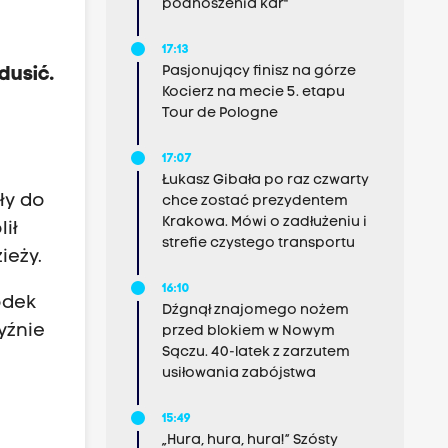
podnoszenia kar"
17:13
Pasjonujący finisz na górze
dusić.
Kocierz na mecie 5. etapu
Tour de Pologne
17:07
Łukasz Gibała po raz czwarty
ły do
chce zostać prezydentem
Krakowa. Mówi o zadłużeniu i
ił
strefie czystego transportu
ieży.
16:10
odek
Dźgnął znajomego nożem
yźnie
przed blokiem w Nowym
Sączu. 40-latek z zarzutem
usiłowania zabójstwa
15:49
„Hura, hura, hura!” Szósty