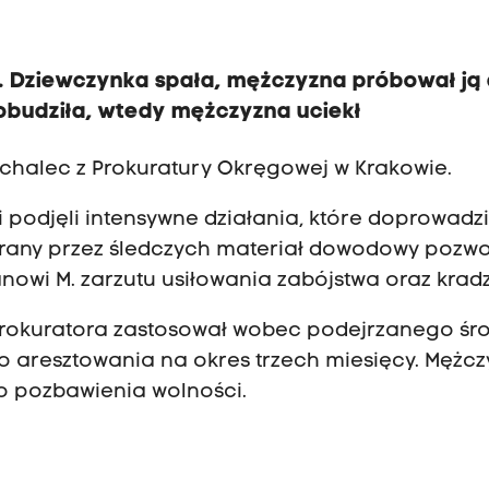
. Dziewczynka spała, mężczyzna próbował ją 
ę obudziła, wtedy mężczyzna uciekł
ichalec z Prokuratury Okręgowej w Krakowie.
 podjęli intensywne działania, które doprowadzi
brany przez śledczych materiał dowodowy pozwol
owi M. zarzutu usiłowania zabójstwa oraz kradz
 prokuratora zastosował wobec podejrzanego śr
aresztowania na okres trzech miesięcy. Mężcz
go pozbawienia wolności.