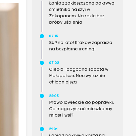
Łania z zakleszczoną pokrywą
śmietnika na szyi w
Zakopanem. Na razie bez
próby uśpienia
07:15
SUP na lato! Kraków zaprasza
na bezpłatne treningi
07:02
Ciepła i pogodna sobota w
Małopolsce. Noc wyraźnie
chłodniejsza
22:05
Prawo łowieckie do poprawki.
Co mogą zyskać mieszkańcy
miast i wsi?
21:01
Łania z pokrywą kosza na