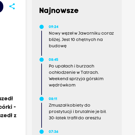
share
Najnowsze
09:24
Nowy węzeł w Jaworniku coraz
bliżej. Jest 10 chętnych na
budowę
08:45
Po upałach i burzach
ochłodzenie w Tatrach.
Weekend sprzyja górskim
wędrówkom
szedł
08:11
Zmuszał kobiety do
órki -
prostytucji i brutalnie je bił.
szedł z
30-latek trafił do aresztu
07:36