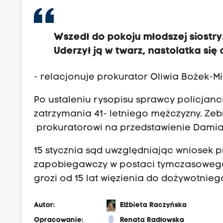
Wszedł do pokoju młodszej siostry
Uderzył ją w twarz, nastolatka si
- relacjonuje prokurator Oliwia Bożek-M
Po ustaleniu rysopisu sprawcy policjanci
zatrzymania 41- letniego mężczyzny. Ze
prokuratorowi na przedstawienie Damian
15 stycznia sąd uwzględniając wniosek
zapobiegawczy w postaci tymczasowego 
grozi od 15 lat więzienia do dożywotnie
Autor:
Elżbieta Raczyńska
Opracowanie:
Renata Radłowska