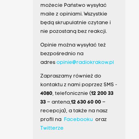
możecie Państwo wysyłać
maile z opiniami. Wszystkie
będą skrupulatnie czytane i
nie pozostaną bez reakcji.
Opinie można wysyłać też
bezpośrednio na
adres
opinie@radiokrakow.pl
Zapraszamy również do
kontaktu z nami poprzez SMS -
4080
, telefonicznie (
12 200 33
33
– antena,
12 630 60 00
–
recepcja), a także na nasz
profil na
Facebooku
oraz
Twitterze