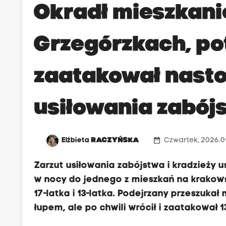
Okradł mieszkani
Grzegórzkach, po
zaatakował nastol
usiłowania zabój
date_range
Elżbieta
RACZYŃSKA
Czwartek, 2026.01
Zarzut usiłowania zabójstwa i kradzieży u
w nocy do jednego z mieszkań na krakowsk
17-latka i 13-latka. Podejrzany przeszukał
łupem, ale po chwili wrócił i zaatakował 1