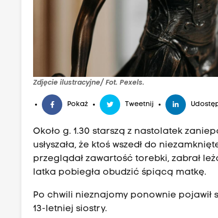
Zdjęcie ilustracyjne/ Fot. Pexels.
Pokaż
Tweetnij
Udostęp
Około g. 1.30 starszą z nastolatek zani
usłyszała, że ktoś wszedł do niezamknięt
przeglądał zawartość torebki, zabrał leż
latka pobiegła obudzić śpiącą matkę.
Po chwili nieznajomy ponownie pojawił s
13-letniej siostry.