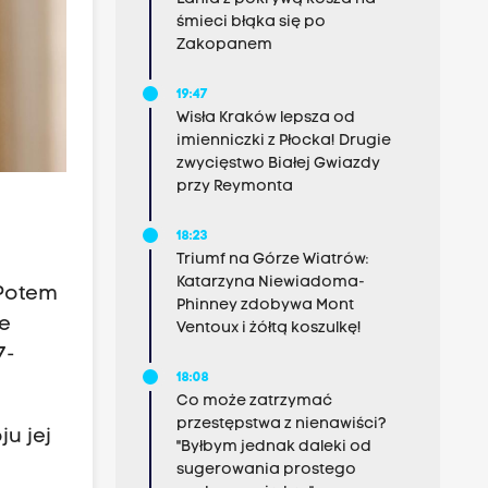
śmieci błąka się po
Zakopanem
19:47
Wisła Kraków lepsza od
imienniczki z Płocka! Drugie
zwycięstwo Białej Gwiazdy
przy Reymonta
18:23
Triumf na Górze Wiatrów:
Katarzyna Niewiadoma-
 Potem
Phinney zdobywa Mont
ie
Ventoux i żółtą koszulkę!
7-
18:08
Co może zatrzymać
przestępstwa z nienawiści?
u jej
"Byłbym jednak daleki od
sugerowania prostego