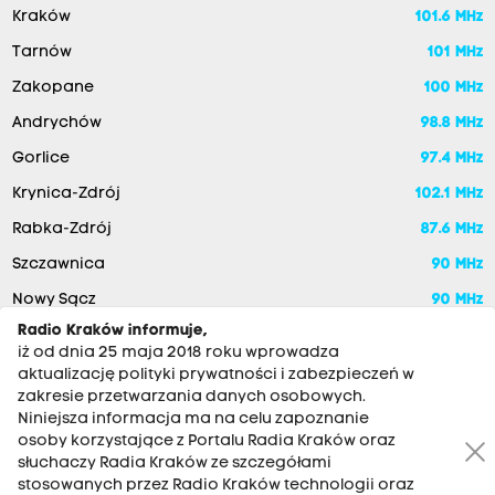
Kraków
101.6 MHz
Tarnów
101 MHz
Zakopane
100 MHz
Andrychów
98.8 MHz
Gorlice
97.4 MHz
Krynica-Zdrój
102.1 MHz
Rabka-Zdrój
87.6 MHz
Szczawnica
90 MHz
Nowy Sącz
90 MHz
Radio Kraków informuje,
iż od dnia 25 maja 2018 roku wprowadza
aktualizację polityki prywatności i zabezpieczeń w
zakresie przetwarzania danych osobowych.
Niniejsza informacja ma na celu zapoznanie
osoby korzystające z Portalu Radia Kraków oraz
słuchaczy Radia Kraków ze szczegółami
stosowanych przez Radio Kraków technologii oraz