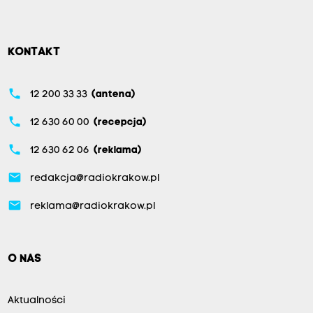
KONTAKT
phone
12 200 33 33
(antena)
phone
12 630 60 00
(recepcja)
phone
12 630 62 06
(reklama)
email
redakcja@radiokrakow.pl
email
reklama@radiokrakow.pl
O NAS
Aktualności