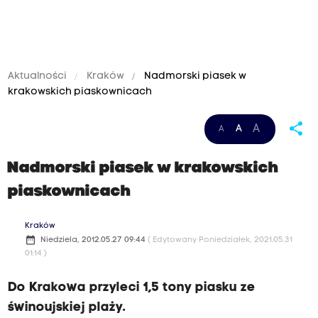
Aktualności
Kraków
Nadmorski piasek w
krakowskich piaskownicach
share
A
A
A
Nadmorski piasek w krakowskich
piaskownicach
Kraków
date_range
Niedziela, 2012.05.27 09:44
( Edytowany Poniedziałek, 2021.05.31
01:14 )
Do Krakowa przyleci 1,5 tony piasku ze
świnoujskiej plaży.